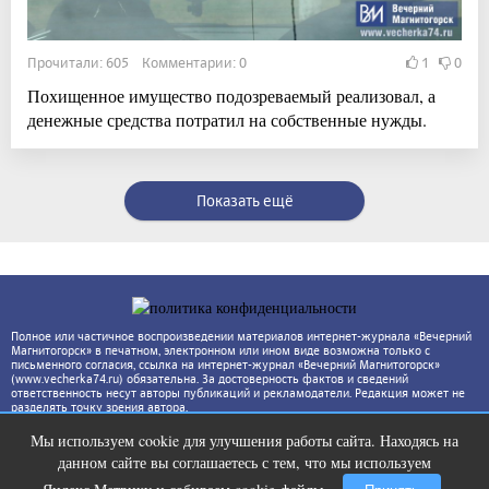
Прочитали: 605 Комментарии: 0
1
0
Похищенное имущество подозреваемый реализовал, а
денежные средства потратил на собственные нужды.
Показать ещё
Полное или частичное воспроизведении материалов интернет-журнала «Вечерний
Магнитогорск» в печатном, электронном или ином виде возможна только с
письменного согласия, ссылка на интернет-журнал «Вечерний Магнитогорск»
(www.vecherka74.ru) обязательна. За достоверность фактов и сведений
ответственность несут авторы публикаций и рекламодатели. Редакция может не
разделять точку зрения автора.
Мы используем cookie для улучшения работы сайта. Находясь на
Этот танец невесты оставит вас без
i
данном сайте вы соглашаетесь с тем, что мы используем
слов! Пересмотрела 10 раз