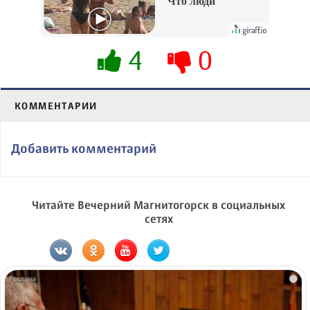
Что люди
вытворяют, когда
их не видят...
4
0
КОММЕНТАРИИ
Добавить комментарий
Читайте Вечерний Магнитогорск в социальных
сетях
i