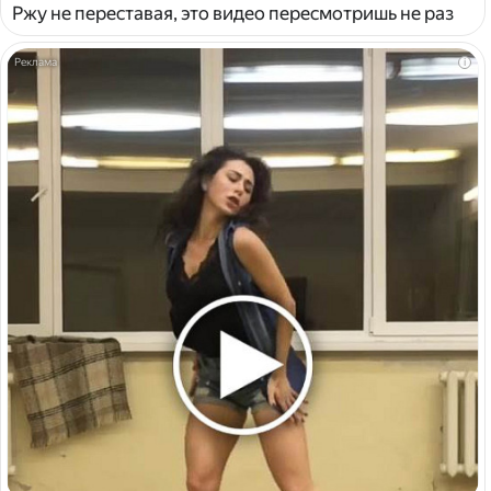
Ржу не переставая, это видео пересмотришь не раз
i