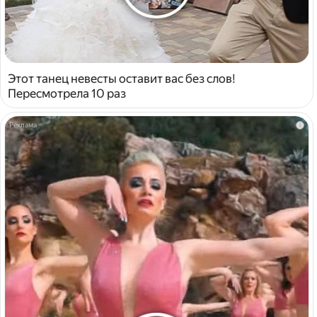
Этот танец невесты оставит вас без слов!
Пересмотрела 10 раз
i