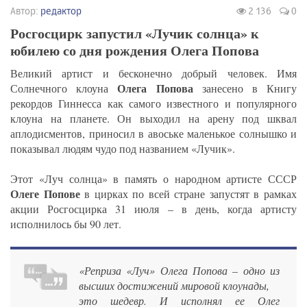
Автор:
редактор
2 136
0
Росгосцирк запустил «Лучик солнца» к
юбилею со дня рождения Олега Попова
Великий артист и бесконечно добрый человек. Имя
Олега Попова
Солнечного клоуна
занесено в Книгу
рекордов Гиннесса как самого известного и популярного
клоуна на планете. Он выходил на арену под шквал
аплодисментов, приносил в авоське маленькое солнышко и
показывал людям чудо под названием «Лучик».
Этот «Луч солнца» в память о народном артисте СССР
Олеге Попове
в цирках по всей стране запустят в рамках
акции Росгосцирка 31 июля – в день, когда артисту
исполнилось бы 90 лет.
«Реприза «Луч» Олега Попова – одно из
высших достижений мировой клоунады,
это шедевр. И исполнял ее Олег