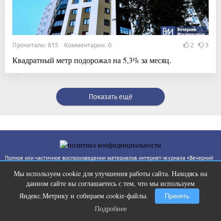
Прочитали: 815 Комментарии: 0
2
3
Квадратный метр подорожал на 5,3% за месяц.
Показать ещё
Полное или частичное воспроизведении материалов интернет-журнала «Вечерний
Магнитогорск» в печатном, электронном или ином виде возможна только с
письменного согласия, ссылка на интернет-журнал «Вечерний Магнитогорск»
Мы используем cookie для улучшения работы сайта. Находясь на
Ролик из Омска: вы будете смеяться
i
(www.vecherka74.ru) обязательна. За достоверность фактов и сведений
данном сайте вы соглашаетесь с тем, что мы используем
ответственность несут авторы публикаций и рекламодатели. Редакция может не
долго
разделять точку зрения автора.
Яндекс.Метрику и собираем cookie-файлы.
Принять
Подробнее
Подробнее