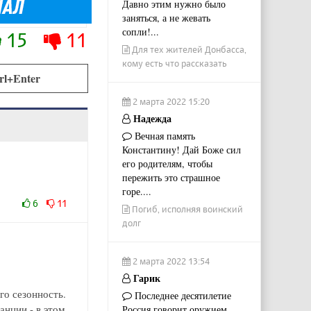
Давно этим нужно было
заняться, а не жевать
сопли!...
15
11
Для тех жителей Донбасса,
кому есть что рассказать
rl+Enter
2 марта 2022 15:20
Надежда
Вечная память
Константину! Дай Боже сил
его родителям, чтобы
пережить это страшное
горе....
6
11
Погиб, исполняя воинский
долг
2 марта 2022 13:54
Гарик
го сезонность.
Последнее десятилетие
нции - в этом
Россия говорит оружием.