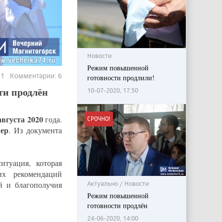
Новости
Режим повышенной
661 Комментарии: 6
готовности продлили!
ти продлён
10-07-2020, 17:50
августа 2020
года.
СРОЧНО!
ер
. Из документа
итуация, которая
их рекомендаций
й и благополучия
Актуально / Новости
Режим повышенной
готовности продлён
24-06-2020, 14:00