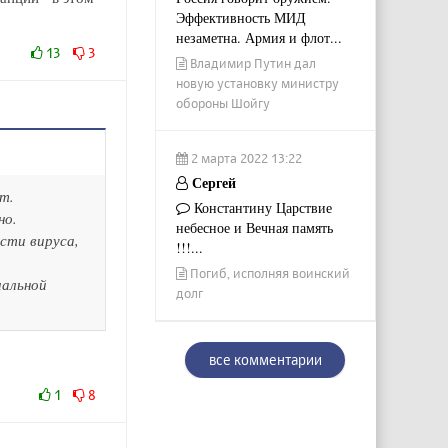
Эффективность МИД
незаметна. Армия и флот...
13
3
Владимир Путин дал
новую установку министру
обороны Шойгу
2 марта 2022 13:22
Сергей
т.
Константину Царствие
но.
небесное и Вечная память
сти вируса,
!!!...
Погиб, исполняя воинский
иальной
долг
все комментарии
1
8