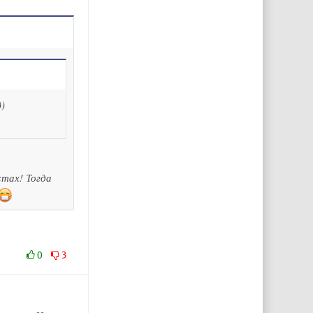
)
тах! Тогда
0
3