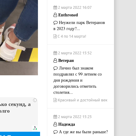
2 марта 2022 16:07
Enthroned
Неужели парк Ветеранов
в 2023 году?...
С 4 по 14 марта!
2 марта 2022 15:52
Ветеран
Лично был знаком
поздравлял с 99 летием со
дня рождения и
договорились отметить
столетия...
Красивый и достойный век
i
ко секунд, а
олго
2 марта 2022 15:25
Надежда
А где же вы были раньше?