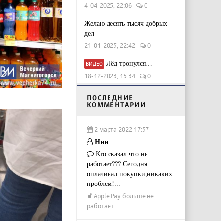
4-04-2025, 22:06
0
Желаю десять тысяч добрых
дел
21-01-2025, 22:42
0
Лёд тронулся…
ВИДЕО
18-12-2023, 15:34
0
ПОСЛЕДНИЕ
КОММЕНТАРИИ
2 марта 2022 17:57
Ннн
Кто сказал что не
работает??? Сегодня
оплачивал покупки,никаких
проблем!...
Apple Pay больше не
работает