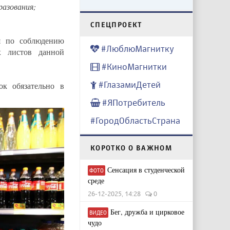
разования;
CПЕЦПРОЕКТ
ия по соблюдению
#ЛюблюМагнитку
х листов данной
#КиноМагнитки
#ГлазамиДетей
к обязательно в
#ЯПотребитель
#ГородОбластьСтрана
КОРОТКО О ВАЖНОМ
Сенсация в студенческой
ФОТО
среде
26-12-2025, 14:28
0
Бег, дружба и цирковое
ВИДЕО
чудо