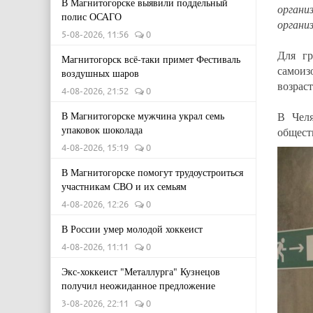
В Магнитогорске выявили поддельный
органи
полис ОСАГО
органи
5-08-2026, 11:56
0
Для г
Магнитогорск всё-таки примет Фестиваль
самои
воздушных шаров
возрас
4-08-2026, 21:52
0
В Магнитогорске мужчина украл семь
В Челя
упаковок шоколада
общест
4-08-2026, 15:19
0
В Магнитогорске помогут трудоустроиться
участникам СВО и их семьям
4-08-2026, 12:26
0
В России умер молодой хоккеист
4-08-2026, 11:11
0
Экс-хоккеист "Металлурга" Кузнецов
получил неожиданное предложение
3-08-2026, 22:11
0