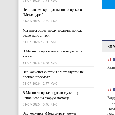
31-07-2026, 17:31
0
Не стало экс-вратаря магнитогорского
"Металлурга"
31-07-2026, 17:25
0
Магнитогорцев предупредили: погода
резко испортится
31-07-2026, 17:20
0
КО
В Магнитогорске автомобиль улетел в
кусты
#1
31-07-2026, 16:28
0
Задо
Экс-хоккеист системы "Металлурга" не
прошёл просмотр
31-07-2026, 12:57
0
#2
В Магнитогорске осудили мужчину,
Виру
напавшего на скорую помощь
Коне
31-07-2026, 10:36
0
Поэт
Экс-хоккеист «Металлурга» может
Обяз