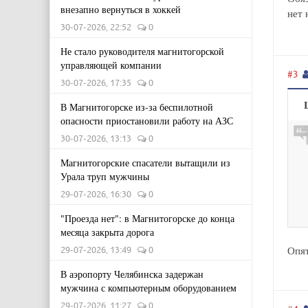
внезапно вернуться в хоккей
нет 
30-07-2026, 22:52
0
Не стало руководителя магнитогорской
управляющей компании
#3
30-07-2026, 17:35
0
В Магнитогорске из-за беспилотной
опасности приостановили работу на АЗС
30-07-2026, 13:13
0
Магнитогорские спасатели вытащили из
Урала труп мужчины
29-07-2026, 16:30
0
"Проезда нет": в Магнитогорске до конца
месяца закрыта дорога
Опят
29-07-2026, 13:49
0
В аэропорту Челябинска задержан
мужчина с компьютерным оборудованием
29-07-2026, 11:27
0