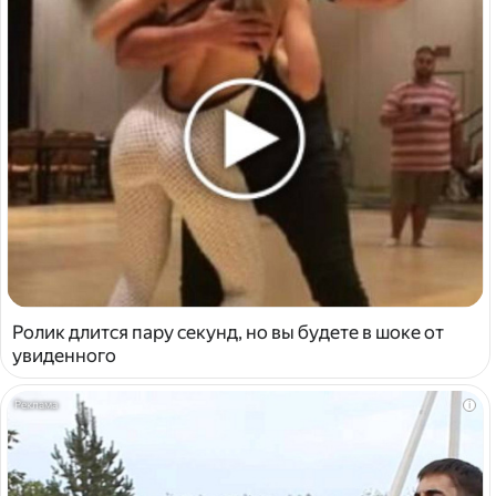
Ролик длится пару секунд, но вы будете в шоке от
увиденного
i