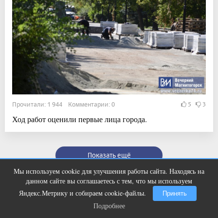
Прочитали: 1 944 Комментарии: 0
5
3
Ход работ оценили первые лица города.
Показать ещё
Мы используем cookie для улучшения работы сайта. Находясь на
Ролик длится пару секунд, но вы
i
данном сайте вы соглашаетесь с тем, что мы используем
будете в шоке от увиденного
Яндекс.Метрику и собираем cookie-файлы.
Принять
Подробнее
Подробнее
Полное или частичное воспроизведении материалов интернет-журнала «Вечерний