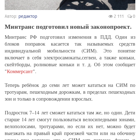
Автор:
редактор
2 111
0
Минтранс подготовил новый законопроект.
Минтранс РФ подготовил изменения в ПДД. Один из
блоков поправок касается так называемых средств
индивидуальной мобильности (СИМ). Это понятие
включает в себя электросамокаты,сегвеи, а также коньки,
скейтборды, роликовые коньки и т. д. Об этом сообщает
"
Коммерсант
".
Теперь ребёнок до семи лет может кататься на СИМ по
тротуарам, пешеходным дорожкам, в пределах пешеходных
зон и только в сопровождении взрослых.
Подросток 7–14 лет сможет кататься там же, но один. Дети
старше 14 лет смогут пользоваться велосипедными зонами,
велополосами, тротуарами, но если их нет, можно будет
выезжать на правый край проезжей части или на обочину
улицы при условии, что у СИМ есть тормоза, фонарь и