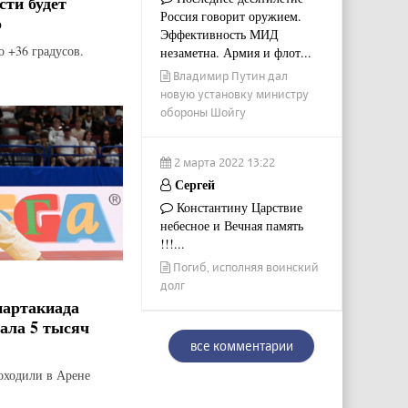
сти будет
Россия говорит оружием.
о
Эффективность МИД
о +36 градусов.
незаметна. Армия и флот...
Владимир Путин дал
новую установку министру
обороны Шойгу
2 марта 2022 13:22
Сергей
Константину Царствие
небесное и Вечная память
!!!...
Погиб, исполняя воинский
долг
партакиада
рала 5 тысяч
все комментарии
оходили в Арене