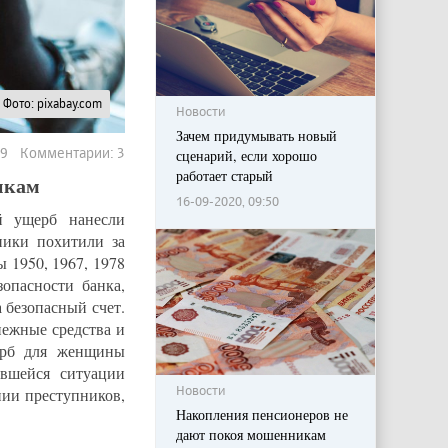
Фото: pixabay.com
Новости
Зачем придумывать новый
59 Комментарии: 3
сценарий, если хорошо
работает старый
икам
16-09-2020, 09:50
й ущерб нанесли
ники похитили за
 1950, 1967, 1978
опасности банка,
 безопасный счет.
нежные средства и
ерб для женщины
вшейся ситуации
Новости
нии преступников,
Накопления пенсионеров не
дают покоя мошенникам