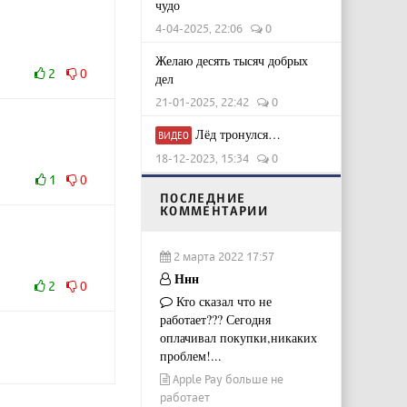
чудо
4-04-2025, 22:06
0
Желаю десять тысяч добрых
2
0
дел
21-01-2025, 22:42
0
Лёд тронулся…
ВИДЕО
18-12-2023, 15:34
0
1
0
ПОСЛЕДНИЕ
КОММЕНТАРИИ
2 марта 2022 17:57
Ннн
2
0
Кто сказал что не
работает??? Сегодня
оплачивал покупки,никаких
проблем!...
Apple Pay больше не
работает