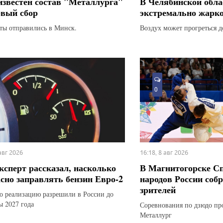
известен состав "Металлурга"
В Челябинской обла
рвый сбор
экстремально жарк
ты отправились в Минск.
Воздух может прогреться д
0
 авг 2026
16:18, 8 авг 2026
ксперт рассказал, насколько
В Магнитогорске С
асно заправлять бензин Евро-2
народов России соб
зрителей
го реализацию разрешили в России до
ы 2027 года
Соревнования по дзюдо пр
Металлург