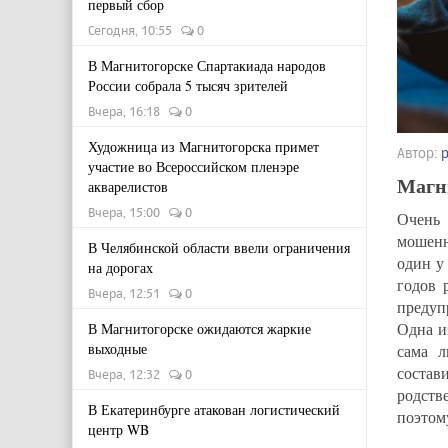
первый сбор
Сегодня, 10:55
0
В Магнитогорске Спартакиада народов
России собрала 5 тысяч зрителей
Вчера, 16:18
0
Художница из Магнитогорска примет
Автор:
участие во Всероссийском пленэре
Магн
акварелистов
Вчера, 15:00
0
Очень
мошенн
В Челябинской области ввели ограничения
один у
на дорогах
годов 
Вчера, 12:51
0
предуп
Одна и
В Магнитогорске ожидаются жаркие
выходные
сама 
соста
Вчера, 12:32
0
родств
В Екатеринбурге атакован логистический
поэтом
центр WB