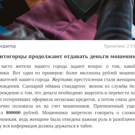
редактор
Прочитали: 2 5
итогорцы продолжают отдавать деньги мошенн
 часто жители нашего города задают вопрос о том, како
ики. Вот один из примеров: более миллиона рублей мошен
 жителей нашего города. Жертвами преступления стали женщины
рождения. Сценарий обмана стандартен: звонок из службы без
реждение о том, что деньги необходимо защитить и перевести на
з потерпевших оформила несколько кредитов, а потом сняла де
лично положила их на счет мошенников. Причиненный ущ
800000
вил
рублей. Мошенники запретили говорить о сложи
енникам, ведь женщине была отведена важная роль в разоблаче
у вся информация должна держаться в тайне.