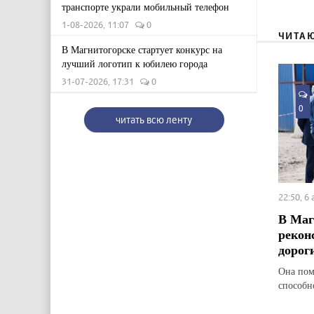
транспорте украли мобильный телефон
1-08-2026, 11:07
0
ЧИТА
В Магнитогорске стартует конкурс на
лучший логотип к юбилею города
31-07-2026, 17:31
0
0
читать всю ленту
22:50, 6
В Маг
рекон
дорог
Она пом
способн