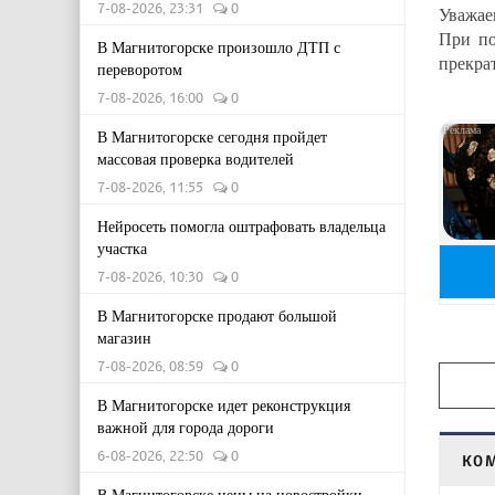
7-08-2026, 23:31
0
Уважае
При по
В Магнитогорске произошло ДТП с
прекра
переворотом
7-08-2026, 16:00
0
В Магнитогорске сегодня пройдет
массовая проверка водителей
7-08-2026, 11:55
0
Нейросеть помогла оштрафовать владельца
участка
7-08-2026, 10:30
0
В Магнитогорске продают большой
магазин
7-08-2026, 08:59
0
В Магнитогорске идет реконструкция
важной для города дороги
6-08-2026, 22:50
0
КО
В Магнитогорске цены на новостройки