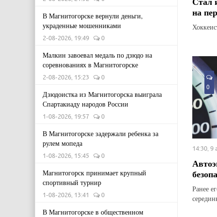
Стал 
на пе
В Магнитогорске вернули деньги,
украденные мошенниками
Хоккеис
2-08-2026, 19:49
0
Малкин завоевал медаль по дзюдо на
соревнованиях в Магнитогорске
2-08-2026, 15:23
0
0
Дзюдоистка из Магнитогорска выиграла
Спартакиаду народов России
1-08-2026, 19:57
0
В Магнитогорске задержали ребенка за
рулем мопеда
14:30, 9
1-08-2026, 15:45
0
Автоэ
безоп
Магнитогорск принимает крупный
спортивный турнир
Ранее е
1-08-2026, 13:41
0
середин
В Магнитогорске в общественном