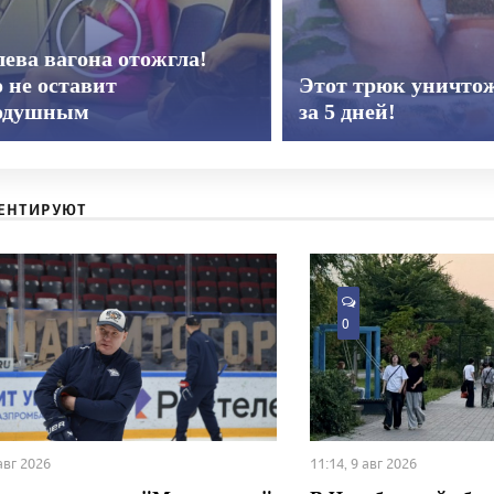
ева вагона отожгла!
 не оставит
Этот трюк уничтож
одушным
за 5 дней!
ЕНТИРУЮТ
0
 авг 2026
11:14, 9 авг 2026