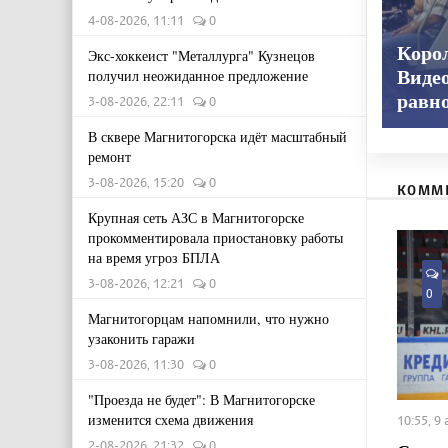
4-08-2026, 11:11
0
Корол
Экс-хоккеист "Металлурга" Кузнецов
получил неожиданное предложение
Видео
равн
3-08-2026, 22:11
0
В сквере Магнитогорска идёт масштабный
ремонт
3-08-2026, 15:20
0
КОММ
Крупная сеть АЗС в Магнитогорске
прокомментировала приостановку работы
на время угроз БПЛА
3-08-2026, 12:21
0
0
Магнитогорцам напомнили, что нужно
узаконить гаражи
3-08-2026, 11:30
0
"Проезда не будет": В Магнитогорске
изменится схема движения
10:55, 9
2-08-2026, 21:32
0