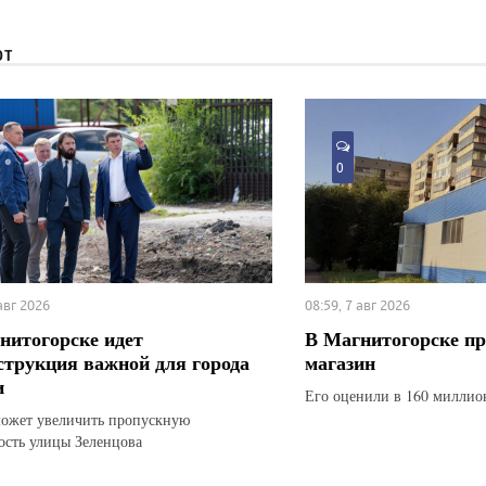
ЮТ
0
 авг 2026
08:59, 7 авг 2026
нитогорске идет
В Магнитогорске п
струкция важной для города
магазин
и
Его оценили в 160 миллио
ожет увеличить пропускную
ость улицы Зеленцова