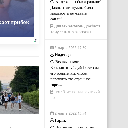
А где же вы были раньше?
Давно этим нужно было
заняться, а не жевать
сопли!...
ает грибок
Для тех жителей Донбасса,
кому есть что рассказать
2 марта 2022 15:20
Надежда
Вечная память
Константину! Дай Боже сил
его родителям, чтобы
пережить это страшное
горе....
Погиб, исполняя воинский
долг
2 марта 2022 13:54
Гарик
Последнее десятилетие