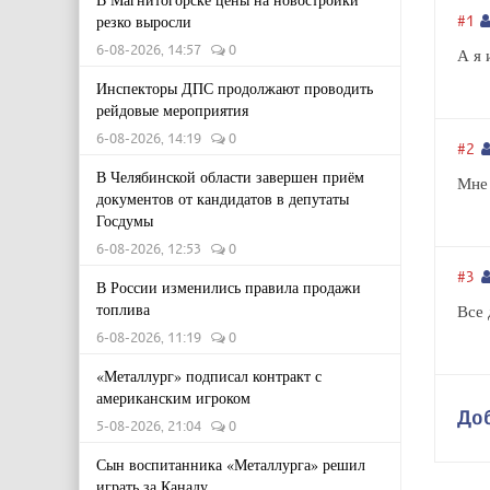
резко выросли
#1
6-08-2026, 14:57
0
А я 
Инспекторы ДПС продолжают проводить
рейдовые мероприятия
6-08-2026, 14:19
0
#2
В Челябинской области завершен приём
Мне 
документов от кандидатов в депутаты
Госдумы
6-08-2026, 12:53
0
#3
В России изменились правила продажи
топлива
Все 
6-08-2026, 11:19
0
«Металлург» подписал контракт с
американским игроком
До
5-08-2026, 21:04
0
Сын воспитанника «Металлурга» решил
играть за Канаду