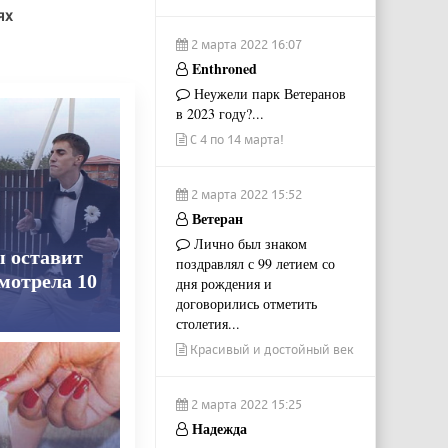
ях
2 марта 2022 16:07
Enthroned
Неужели парк Ветеранов
в 2023 году?...
С 4 по 14 марта!
2 марта 2022 15:52
Ветеран
Лично был знаком
ы оставит
поздравлял с 99 летием со
смотрела 10
дня рождения и
договорились отметить
столетия...
Красивый и достойный век
2 марта 2022 15:25
Надежда