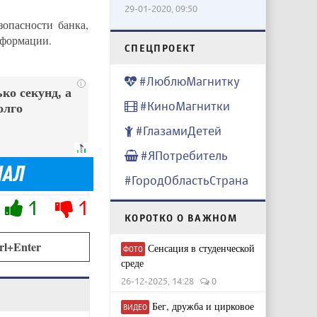
29-01-2020, 09:50
опасности банка,
нформации.
CПЕЦПРОЕКТ
#ЛюблюМагнитку
i
ко секунд, а
#КиноМагнитки
олго
#ГлазамиДетей
#ЯПотребитель
#ГородОбластьСтрана
1
1
КОРОТКО О ВАЖНОМ
rl+Enter
Сенсация в студенческой
ФОТО
среде
26-12-2025, 14:28
0
Бег, дружба и цирковое
ВИДЕО