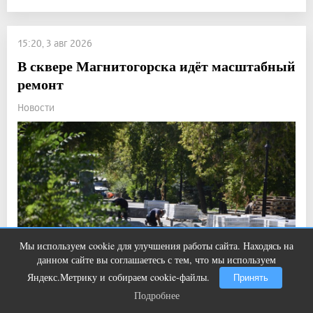
15:20, 3 авг 2026
В сквере Магнитогорска идёт масштабный
ремонт
Новости
Мы используем cookie для улучшения работы сайта. Находясь на
Этот танец невесты оставит вас без
i
данном сайте вы соглашаетесь с тем, что мы используем
слов! Пересмотрела 10 раз
Яндекс.Метрику и собираем cookie-файлы.
Принять
Подробнее
Подробнее