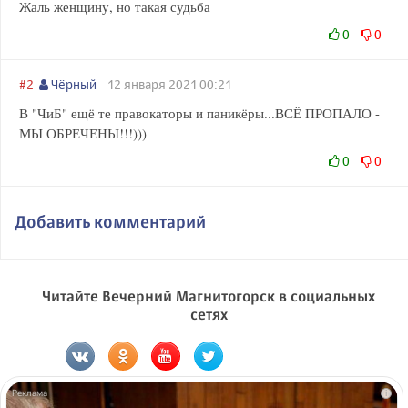
Жаль женщину, но такая судьба
0
0
#2
Чёрный
12 января 2021 00:21
В "ЧиБ" ещё те правокаторы и паникёры...ВСЁ ПРОПАЛО -
МЫ ОБРЕЧЕНЫ!!!)))
0
0
Добавить комментарий
Читайте Вечерний Магнитогорск в социальных
сетях
i