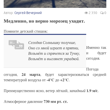
Автор:
Сергей Вечерний
2 350
0
Медленно, но верно морозец уходит.
Помните детский стишок:
Сегодня Солнышку получше,
Именно так
Оно со мной играет в прятки,
и будет
Возьмёт и спрячется за Тучку,
сегодня.
Возьмёт и выглянет украдкой.
Погода
24 марта
сегодня,
, будет характеризоваться средней
-4°C
+2°C
температурой воздуха от
до
.
1.9 м/с
Преимущественно ясно, ветер лёгкий,
западный
.
730 мм рт. ст.
Атмосферное давление