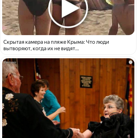
Скрытая камера на пляже Крыма: Что люди
вытворяют, когда их не видят...
i