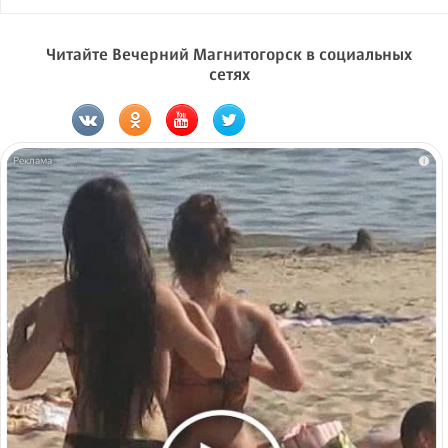
Читайте Вечерний Магнитогорск в социальных
сетях
i