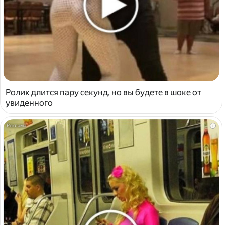
Ролик длится пару секунд, но вы будете в шоке от
увиденного
i