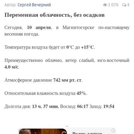
Автор:
Сергей Вечерний
3 076
4
Переменная облачность, без осадков
10 апреля
Сегодня,
, в Магнитогорске по-настоящему
весенняя погода.
0°
+15°C
Температура воздуха будет от
C до
.
Преимущественно облачно, ветер слабый, юго-восточный
4.0 м/с
.
742 мм рт. ст
Атмосферное давление
.
45%
Относительная влажность воздуха
.
13 ч. 37 мин.
06:17
19:54
Долгота дня:
Восход:
Заход:
_
i
Ролик длится