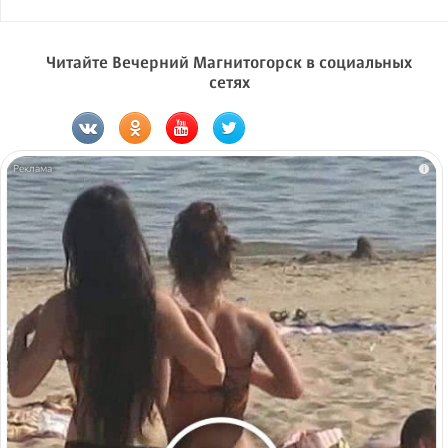
Читайте Вечерний Магнитогорск в социальных
сетях
i