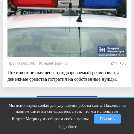
Прочитали: 590 Комментарии: 0
1
0
Похищенное имущество подозреваемый реализовал, а
денежные средства потратил на собственные нужды.
Показать ещё
Мы используем cookie для улучшения работы сайта. Находясь на
Ногти будут чистыми! Домашний
i
данном сайте вы соглашаетесь с тем, что мы используем
метод убьет грибок, возьмите 3%-ю…
Яндекс.Метрику и собираем cookie-файлы.
Принять
Подробнее
Подробнее