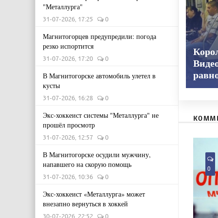
"Металлурга"
31-07-2026, 17:25
0
Магнитогорцев предупредили: погода
резко испортится
Корол
31-07-2026, 17:20
0
Видео
равн
В Магнитогорске автомобиль улетел в
кусты
31-07-2026, 16:28
0
Экс-хоккеист системы "Металлурга" не
КОММ
прошёл просмотр
31-07-2026, 12:57
0
В Магнитогорске осудили мужчину,
напавшего на скорую помощь
0
31-07-2026, 10:36
0
Экс-хоккеист «Металлурга» может
внезапно вернуться в хоккей
30-07-2026, 22:52
0