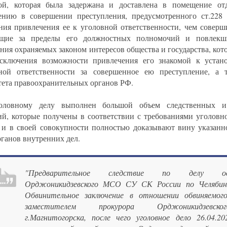
ой, которая была задержана и доставлена в помещение от
ению в совершении преступления, предусмотренного ст.22
ния привлечения ее к уголовной ответственности, чем соверш
ящие за пределы его должностных полномочий и повлекш
ния охраняемых законом интересов общества и государства, кот
сключения возможности привлечения его знакомой к устан
ной ответственности за совершенное ею преступление, а 
тета правоохранительных органов РФ.
оловному делу выполнен большой объем следственных и
ий, которые получены в соответствии с требованиями уголовн
, и в своей совокупности полностью доказывают вину указанн
рганов внутренних дел.
"Предварительное следствие по делу осущ
Орджоникидзевского МСО СУ СК России по Челябинс
Обвинительное заключение в отношении обвиняемог
заместителем прокурора Орджоникидзевск
г.Магнитогорска, после чего уголовное дело 26.04.20