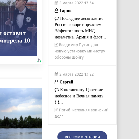
2 марта 2022 13:54
Гарик
Последнее десятилетие
Россия говорит оружием.
Эффективность МИД
ы оставит
незаметна. Армия и флот...
смотрела 10
Владимир Путин дал
новую установку министру
обороны Шойгу
2 марта 2022 13:22
Сергей
Константину Царствие
небесное и Вечная память
!!!...
Погиб, исполняя воинский
долг
все комментарии