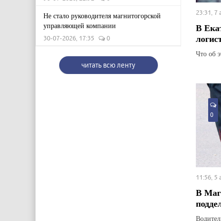
23:31, 7
Не стало руководителя магнитогорской
управляющей компании
В Ека
логис
30-07-2026, 17:35
0
Что об 
читать всю ленту
0
11:56, 5
В Маг
подде
Водител