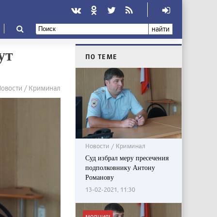
найти
ут
ПО ТЕМЕ
Новости / Криминал
Новости / Криминал
Суд избрал меру пресечения
подполковнику Антону
Романову
13-02-2021, 11:30