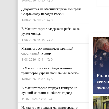
2-08-2026, 15:23
0
Дзюдоистка из Магнитогорска выиграла
Спартакиаду народов России
1-08-2026, 19:57
0
В Магнитогорске задержали ребенка за
рулем мопеда
1-08-2026, 15:45
0
Магнитогорск принимает крупный
спортивный турнир
1-08-2026, 13:41
0
В Магнитогорске в общественном
транспорте украли мобильный телефон
Роли
1-08-2026, 11:07
0
секун
долго
В Магнитогорске стартует конкурс на
лучший логотип к юбилею города
31-07-2026, 17:31
0
Не стало экс-вратаря магнитогорского