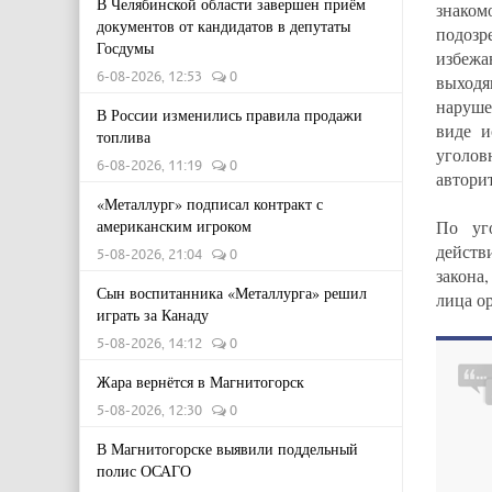
В Челябинской области завершен приём
знаком
документов от кандидатов в депутаты
подозр
Госдумы
избежа
6-08-2026, 12:53
0
выход
наруше
В России изменились правила продажи
виде и
топлива
уголов
6-08-2026, 11:19
0
автори
«Металлург» подписал контракт с
По уг
американским игроком
действ
5-08-2026, 21:04
0
закона
Сын воспитанника «Металлурга» решил
лица о
играть за Канаду
5-08-2026, 14:12
0
Жара вернётся в Магнитогорск
5-08-2026, 12:30
0
В Магнитогорске выявили поддельный
полис ОСАГО