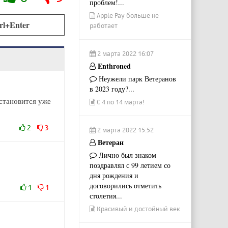
проблем!...
Apple Pay больше не
rl+Enter
работает
2 марта 2022 16:07
Enthroned
Неужели парк Ветеранов
в 2023 году?...
сстановится уже
С 4 по 14 марта!
2
3
2 марта 2022 15:52
Ветеран
Лично был знаком
поздравлял с 99 летием со
дня рождения и
договорились отметить
1
1
столетия...
Красивый и достойный век