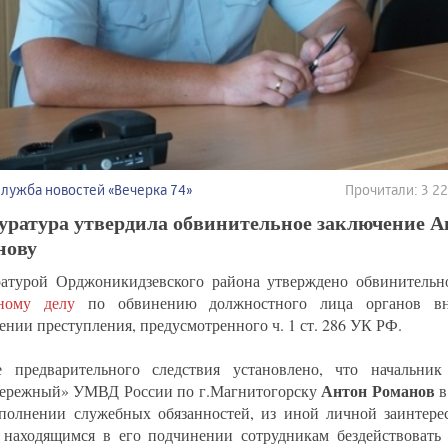
Служба новостей «Вечерка 74»
Прочитали: 3 2
уратура утвердила обвинительное заключение А
нову
атурой Орджоникидзевского района утверждено обвинительн
ному делу
по обвинению должностного лица органов вн
ении преступления, предусмотренного ч. 1 ст. 286 УК РФ.
 предварительного следствия установлено, что начальник
Антон Романов
ережный» УМВД России по г.Магнитогорску
в
полнении служебных обязанностей, из иной личной заинтерес
 находящимся в его подчинении сотрудникам бездействовать