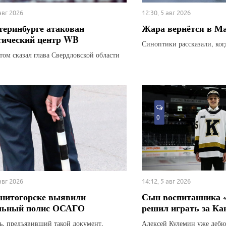
 авг 2026
12:30, 5 авг 2026
теринбурге атакован
Жара вернётся в М
тический центр WB
Синоптики рассказали, ког
этом сказал глава Свердловской области
0
 авг 2026
14:12, 5 авг 2026
нитогорске выявили
Сын воспитанника 
льный полис ОСАГО
решил играть за Ка
ь, предъявивший такой документ,
Алексей Кулемин уже дебю