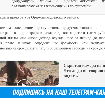
прокуратурой района в Орджоникидзевский р
г.Магнитогорска для рассмотрения по существу",
щили в прокуратуре Орджоникидзевского района.
ние за совершение преступления, предусмотренного ч. 1
мотрено в виде штрафа в размере до восьмидесяти тысяч рубл
тной платы или иного дохода осужденного за период до шес
ия права занимать определенные должности или занимать
ностью на срок до пяти лет, либо лишением свободы на срок до 
Скрытая камера на 
Что люди вытворяют,
видят...