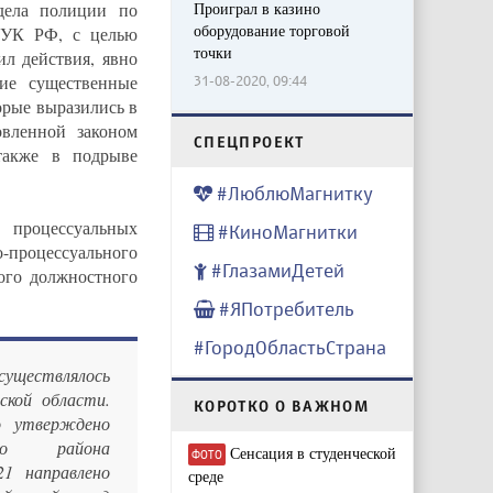
дела полиции по
Проиграл в казино
оборудование торговой
8 УК РФ, с целью
точки
ил действия, явно
ие существенные
31-08-2020, 09:44
орые выразились в
овленной законом
CПЕЦПРОЕКТ
также в подрыве
#ЛюблюМагнитку
 процессуальных
#КиноМагнитки
о-процессуального
#ГлазамиДетей
ого должностного
#ЯПотребитель
#ГородОбластьСтрана
ествлялось
кой области.
КОРОТКО О ВАЖНОМ
о утверждено
ого района
Сенсация в студенческой
ФОТО
21 направлено
среде