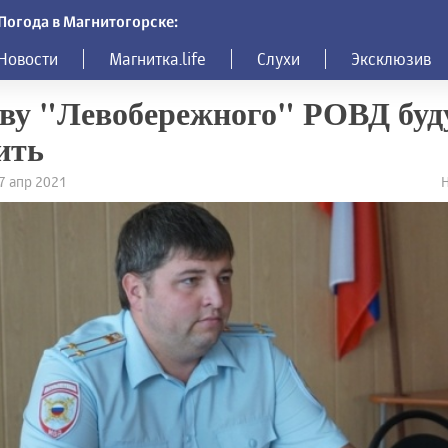
Погода в Магнитогорске:
Новости
Магнитка.life
Слухи
Эксклюзив
ву "Левобережного" РОВД буд
ить
27 апр 2021