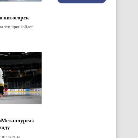
агнитогорск
да это произойдет.
«Металлурга»
наду
тировал за