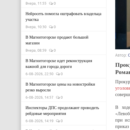
Вчера, 11:55
0
Нейросеть помогла оштрафовать владельца
участка
Вчера, 10:30
0
В Магнитогорске продают большой
магазин
Вчера, 08:59
0
Автор:
В Магнитогорске идет реконструкция
Прок
важной для города дороги
Рома
6-08-2026, 22:50
0
Прокур
В Магнитогорске цены на новостройки
уголов
резко выросли
соверш
6-08-2026, 14:57
0
В ходе
Инспекторы ДПС продолжают проводить
«Левоб
рейдовые мероприятия
при ис
6-08-2026, 14:19
0
приказ