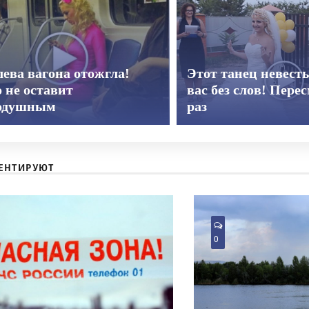
ева вагона отожгла!
Этот танец невест
 не оставит
вас без слов! Пере
одушным
раз
ЕНТИРУЮТ
0