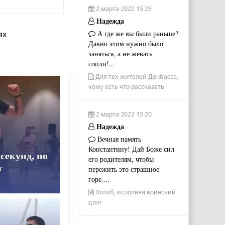
2 марта 2022 15:25
Надежда
А где же вы были раньше?
ях
Давно этим нужно было
заняться, а не жевать
сопли!...
Для тех жителей Донбасса,
кому есть что рассказать
2 марта 2022 15:20
Надежда
Вечная память
Константину! Дай Боже сил
секунд, но
его родителям, чтобы
т
пережить это страшное
горе....
Погиб, исполняя воинский
долг