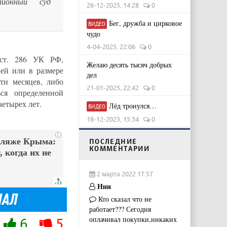
айонный суд
26-12-2025, 14:28
0
Бег, дружба и цирковое
ВИДЕО
чудо
4-04-2025, 22:06
0
 ст. 286 УК РФ,
Желаю десять тысяч добрых
ей или в размере
дел
ти месяцев, либо
21-01-2025, 22:42
0
ся определенной
четырех лет.
Лёд тронулся…
ВИДЕО
18-12-2023, 15:34
0
i
пляже Крыма:
ПОСЛЕДНИЕ
КОММЕНТАРИИ
 когда их не
2 марта 2022 17:57
Ннн
Кто сказал что не
работает??? Сегодня
оплачивал покупки,никаких
6
5