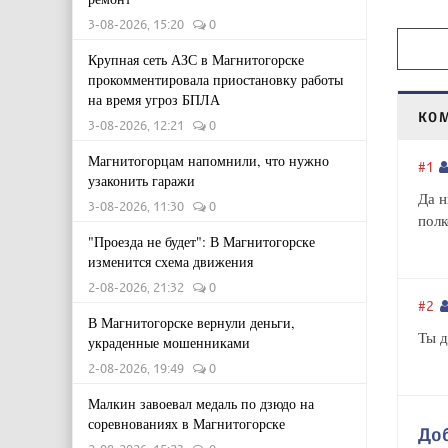
3-08-2026, 15:20
0
Крупная сеть АЗС в Магнитогорске
прокомментировала приостановку работы
на время угроз БПЛА
КО
3-08-2026, 12:21
0
Магнитогорцам напомнили, что нужно
#1
узаконить гаражи
Да н
3-08-2026, 11:30
0
полк
"Проезда не будет": В Магнитогорске
изменится схема движения
2-08-2026, 21:32
0
#2
В Магнитогорске вернули деньги,
Ты д
украденные мошенниками
2-08-2026, 19:49
0
Малкин завоевал медаль по дзюдо на
соревнованиях в Магнитогорске
До