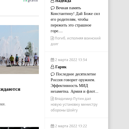
Надежда
Вечная память
Константину! Дай Боже сил
его родителям, чтобы
пережить это страшное
горе....
Погиб, исполняя воинский
долг
2 марта 2022 13:54
Гарик
Последнее десятилетие
Россия говорит оружием.
Эффективность МИД
жидаются
незаметна. Армия и флот...
Владимир Путин дал
ки.
новую установку министру
обороны Шойгу
2 марта 2022 13:22