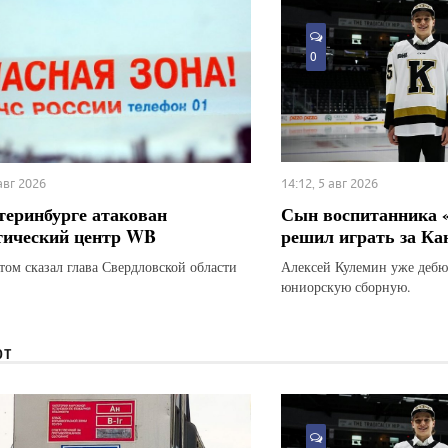
0
 авг 2026
14:12, 5 авг 2026
теринбурге атакован
Сын воспитанника 
тический центр WB
решил играть за Ка
этом сказал глава Свердловской области
Алексей Кулемин уже дебю
юниорскую сборную.
ЮТ