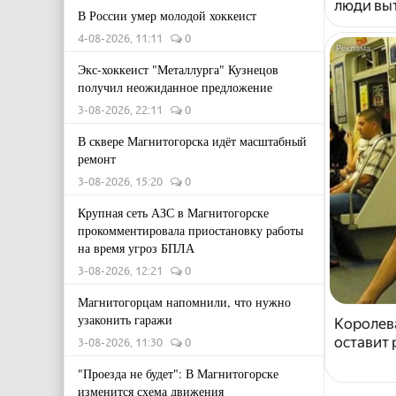
люди выт
В России умер молодой хоккеист
4-08-2026, 11:11
0
Экс-хоккеист "Металлурга" Кузнецов
получил неожиданное предложение
3-08-2026, 22:11
0
В сквере Магнитогорска идёт масштабный
ремонт
3-08-2026, 15:20
0
Крупная сеть АЗС в Магнитогорске
прокомментировала приостановку работы
на время угроз БПЛА
3-08-2026, 12:21
0
Магнитогорцам напомнили, что нужно
узаконить гаражи
Королева
оставит
3-08-2026, 11:30
0
"Проезда не будет": В Магнитогорске
изменится схема движения