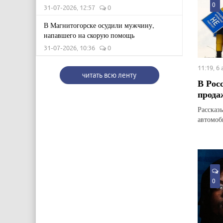
0
31-07-2026, 12:57
0
В Магнитогорске осудили мужчину,
напавшего на скорую помощь
31-07-2026, 10:36
0
11:19, 6
читать всю ленту
В Рос
прода
Рассказ
автомоб
0