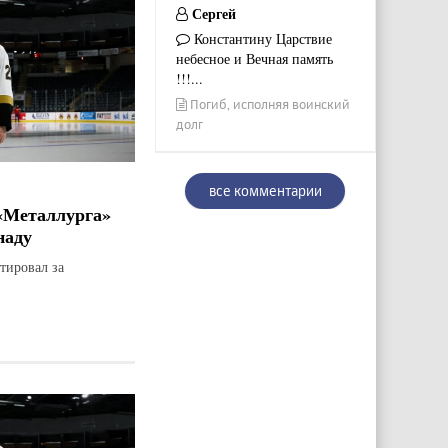
Сергей
Константину Царствие
небесное и Вечная память
!!!...
Погиб, исполняя воинский
долг
все комментарии
«Металлурга»
наду
тировал за