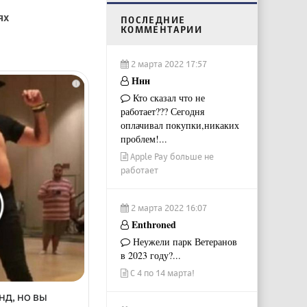
ях
ПОСЛЕДНИЕ
КОММЕНТАРИИ
2 марта 2022 17:57
Ннн
i
Кто сказал что не
работает??? Сегодня
оплачивал покупки,никаких
проблем!...
Apple Pay больше не
работает
2 марта 2022 16:07
Enthroned
Неужели парк Ветеранов
в 2023 году?...
С 4 по 14 марта!
нд, но вы