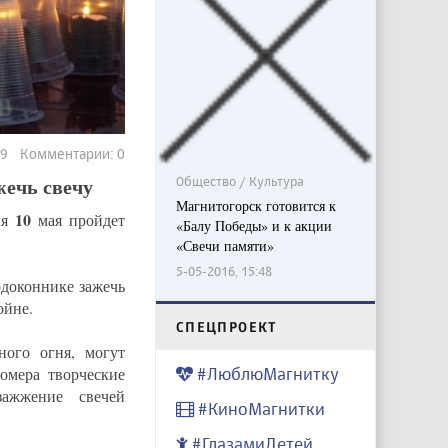
69 Комментарии: 0
жечь свечу
Общество / Культура
Магнитогорск готовится к
10
ня
мая пройдет
«Балу Победы» и к акции
«Свечи памяти»
5-05-2016, 15:48
одоконнике зажечь
ойне.
CПЕЦПРОЕКТ
ного огня, могут
омера творческие
#ЛюблюМагнитку
зажжение свечей
#КиноМагнитки
#ГлазамиДетей