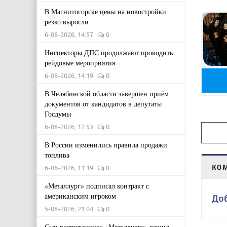
В Магнитогорске цены на новостройки
резко выросли
6-08-2026, 14:57
0
Инспекторы ДПС продолжают проводить
рейдовые мероприятия
6-08-2026, 14:19
0
В Челябинской области завершен приём
документов от кандидатов в депутаты
Госдумы
6-08-2026, 12:53
0
В России изменились правила продажи
топлива
КО
6-08-2026, 11:19
0
«Металлург» подписал контракт с
американским игроком
До
5-08-2026, 21:04
0
Сын воспитанника «Металлурга» решил