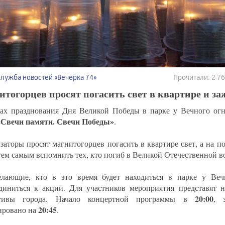
Служба новостей «Вечерка 74»
Прочитали: 2 7
тогорцев просят погасить свет в квартире и за
ах празднования Дня Великой Победы в парке у Вечного ог
«Свечи памяти. Свечи Победы»
.
заторы просят магнитогорцев погасить в квартире свет, а на п
 тем самым вспомнить тех, кто погиб в Великой Отечественной в
лающие, кто в это время будет находиться в парке у Веч
диниться к акции. Для участников мероприятия представят н
20:00
ктивы города. Начало концертной программы в
, 
20:45
ировано на
.