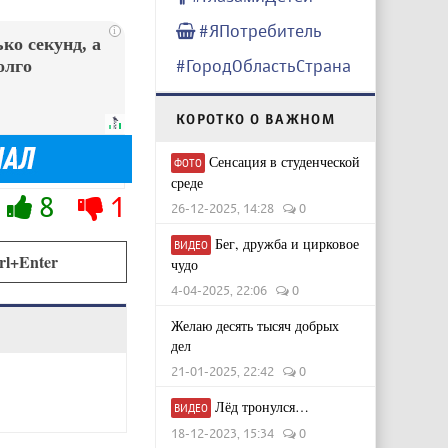
#ЯПотребитель
i
ко секунд, а
#ГородОбластьСтрана
олго
КОРОТКО О ВАЖНОМ
Сенсация в студенческой
ФОТО
среде
8
1
26-12-2025, 14:28
0
Бег, дружба и цирковое
ВИДЕО
rl+Enter
чудо
4-04-2025, 22:06
0
Желаю десять тысяч добрых
дел
21-01-2025, 22:42
0
Лёд тронулся…
ВИДЕО
18-12-2023, 15:34
0