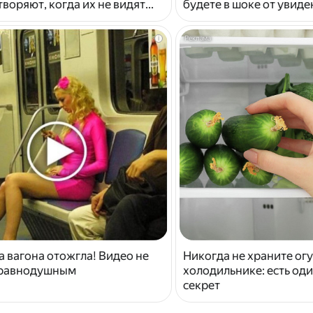
воряют, когда их не видят...
будете в шоке от увид
i
 вагона отожгла! Видео не
Никогда не храните ог
 равнодушным
холодильнике: есть од
секрет