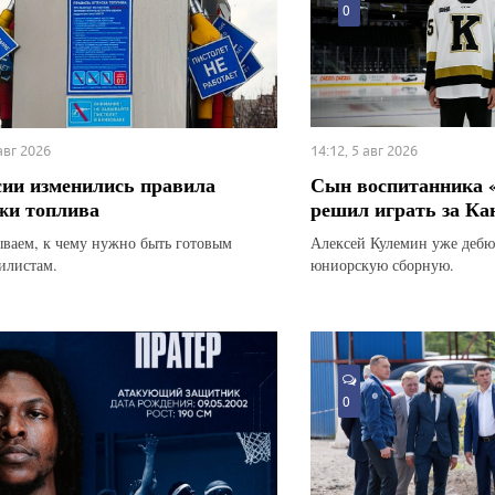
0
 авг 2026
14:12, 5 авг 2026
сии изменились правила
Сын воспитанника 
жи топлива
решил играть за Ка
ываем, к чему нужно быть готовым
Алексей Кулемин уже дебю
илистам.
юниорскую сборную.
0