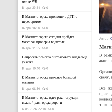
центр WB
Вчера, 23:31
0
В Магнитогорске произошло ДТП с
переворотом
Вчера, 16:00
0
В Магнитогорске сегодня пройдет
Автор:
массовая проверка водителей
Магни
Вчера, 11:55
0
В рамк
Нейросеть помогла оштрафовать владельца
акция
участка
Вчера, 10:30
0
Органи
свечу,
В Магнитогорске продают большой
магазин
Все же
Вчера, 08:59
0
присое
В Магнитогорске идет реконструкция
колле
важной для города дороги
заплан
6-08-2026, 22:50
0