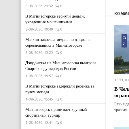
2-08-2026, 21:32
0
КОММ
В Магнитогорске вернули деньги,
украденные мошенниками
2-08-2026, 19:49
0
Малкин завоевал медаль по дзюдо на
0
соревнованиях в Магнитогорске
2-08-2026, 15:23
0
Дзюдоистка из Магнитогорска выиграла
Спартакиаду народов России
1-08-2026, 19:57
0
12:51, 8
В Магнитогорске задержали ребенка за
В Чел
рулем мопеда
огран
1-08-2026, 15:45
0
Речь ид
Магнитогорск принимает крупный
трассах.
спортивный турнир
1-08-2026, 13:41
0