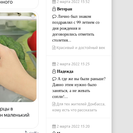
енного
2 марта 2022 15:52
Ветеран
Лично был знаком
i
поздравлял с 99 летием со
дня рождения и
договорились отметить
столетия...
Красивый и достойный век
2 марта 2022 15:25
Надежда
А где же вы были раньше?
Давно этим нужно было
заняться, а не жевать
сопли!...
Для тех жителей Донбасса,
урцы в
кому есть что рассказать
ин маленький
2 марта 2022 15:20