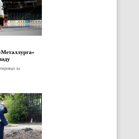
«Металлурга»
наду
тировал за