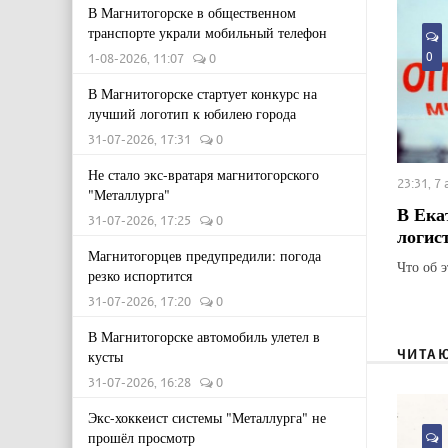
В Магнитогорске в общественном
транспорте украли мобильный телефон
0
1-08-2026, 11:07
0
В Магнитогорске стартует конкурс на
лучший логотип к юбилею города
31-07-2026, 17:31
0
Не стало экс-вратаря магнитогорского
23:31, 7
"Металлурга"
В Ека
31-07-2026, 17:25
0
логис
Магнитогорцев предупредили: погода
Что об 
резко испортится
31-07-2026, 17:20
0
В Магнитогорске автомобиль улетел в
ЧИТА
кусты
31-07-2026, 16:28
0
Экс-хоккеист системы "Металлурга" не
прошёл просмотр