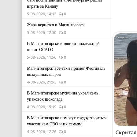
играть за Канаду
5-08-2026, 14:12
0
Жара вернётся в Магнитогорск
5-08-2026, 12:30
0
В Магнитогорске выявили поддельный
полис ОСАГО
5-08-2026, 11:56
0
Магнитогорск всё-таки примет Фестиваль
воздушных шаров
4-08-2026, 21:52
0
В Магнитогорске мужчина украл семь
упаковок шоколада
4-08-2026, 15:19
0
В Магнитогорске помогут трудоустроиться
участникам СВО и их семьям
4-08-2026, 12:26
0
Скрытая