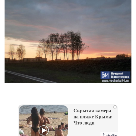
_
i
Скрытая камера
на пляже Крыма:
Что люди
вытворяют, когда
их не видят...