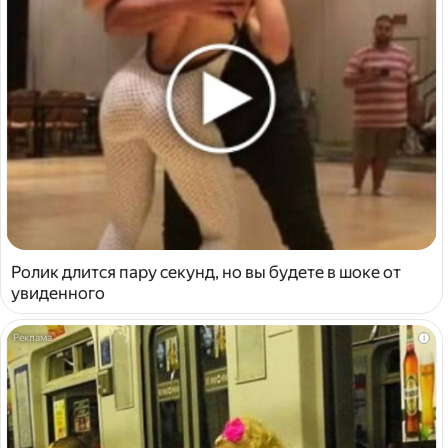
Ролик длится пару секунд, но вы будете в шоке от
увиденного
i