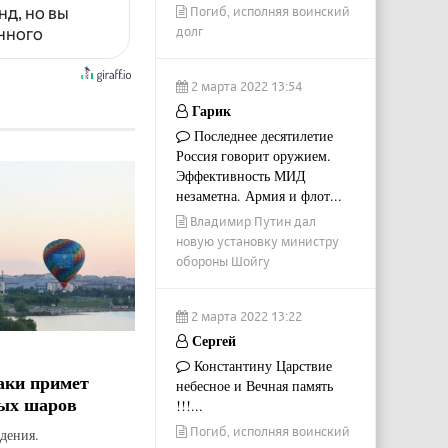
нд, но вы
Погиб, исполняя воинский
долг
енного
2 марта 2022 13:54
Гарик
Последнее десятилетие
Россия говорит оружием.
Эффективность МИД
незаметна. Армия и флот...
Владимир Путин дал
новую установку министру
обороны Шойгу
2 марта 2022 13:22
Сергей
Константину Царствие
аки примет
небесное и Вечная память
ых шаров
!!!...
Погиб, исполняя воинский
дения.