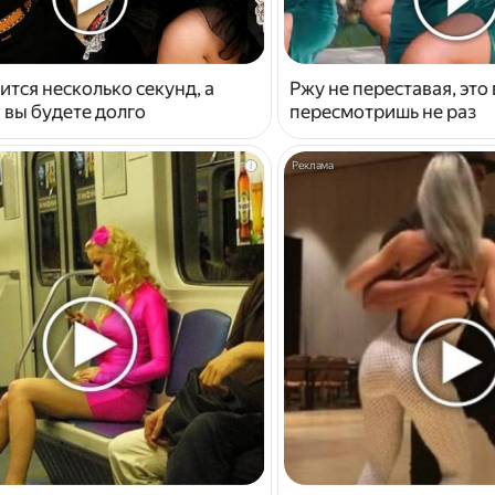
ится несколько секунд, а
Ржу не переставая, это
 вы будете долго
пересмотришь не раз
i