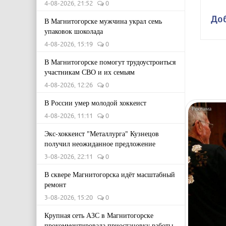
4-08-2026, 21:52
0
До
В Магнитогорске мужчина украл семь
упаковок шоколада
4-08-2026, 15:19
0
В Магнитогорске помогут трудоустроиться
участникам СВО и их семьям
4-08-2026, 12:26
0
В России умер молодой хоккеист
4-08-2026, 11:11
0
Экс-хоккеист "Металлурга" Кузнецов
получил неожиданное предложение
3-08-2026, 22:11
0
В сквере Магнитогорска идёт масштабный
ремонт
3-08-2026, 15:20
0
Крупная сеть АЗС в Магнитогорске
прокомментировала приостановку работы