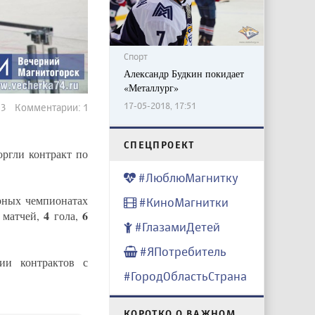
Спорт
Александр Будкин покидает
«Металлург»
17-05-2018, 17:51
513 Комментарии: 1
CПЕЦПРОЕКТ
оргли контракт по
#ЛюблюМагнитку
рных чемпионатах
#КиноМагнитки
2
4
6
матчей,
гола,
#ГлазамиДетей
#ЯПотребитель
ии контрактов с
#ГородОбластьСтрана
КОРОТКО О ВАЖНОМ