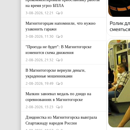
на время угроз БПЛА
3-08-2026, 12:21
0
Ролик дл
Магнитогорцам напомнили, что нужно
узаконить гаражи
смеяться
3-08-2026, 11:30
0
"Проезда не будет": В Магнитогорске
изменится схема движения
2-08-2026, 21:32
0
В Магнитогорске вернули деньги,
украденные мошенниками
2-08-2026, 19:49
0
Малкин завоевал медаль по дзюдо на
соревнованиях в Магнитогорске
2-08-2026, 15:23
0
Дзюдоистка из Магнитогорска выиграла
Спартакиаду народов России