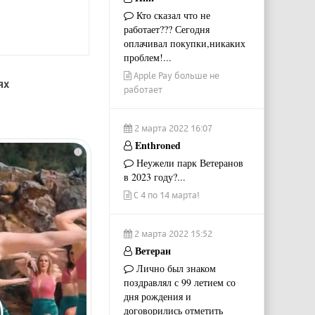
Кто сказал что не
работает??? Сегодня
оплачивал покупки,никаких
проблем!...
Apple Pay больше не
ях
работает
2 марта 2022 16:07
Enthroned
i
Неужели парк Ветеранов
в 2023 году?...
С 4 по 14 марта!
2 марта 2022 15:52
Ветеран
Лично был знаком
поздравлял с 99 летием со
дня рождения и
договорились отметить