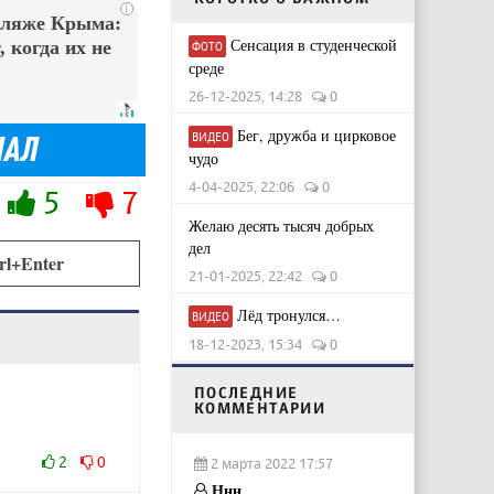
i
пляже Крыма:
Сенсация в студенческой
 когда их не
ФОТО
среде
26-12-2025, 14:28
0
Бег, дружба и цирковое
ВИДЕО
чудо
4-04-2025, 22:06
0
5
7
Желаю десять тысяч добрых
дел
rl+Enter
21-01-2025, 22:42
0
Лёд тронулся…
ВИДЕО
18-12-2023, 15:34
0
ПОСЛЕДНИЕ
КОММЕНТАРИИ
2
0
2 марта 2022 17:57
Ннн