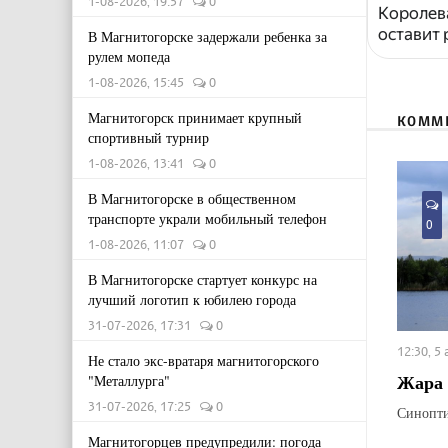
1-08-2026, 19:57
0
Королева
оставит
В Магнитогорске задержали ребенка за
рулем мопеда
1-08-2026, 15:45
0
Магнитогорск принимает крупный
КОММ
спортивный турнир
1-08-2026, 13:41
0
В Магнитогорске в общественном
транспорте украли мобильный телефон
0
1-08-2026, 11:07
0
В Магнитогорске стартует конкурс на
лучший логотип к юбилею города
31-07-2026, 17:31
0
12:30, 5
Не стало экс-вратаря магнитогорского
Жара 
"Металлурга"
31-07-2026, 17:25
0
Синопти
Магнитогорцев предупредили: погода