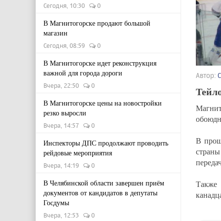
Сегодня, 10:30
0
В Магнитогорске продают большой
магазин
Сегодня, 08:59
0
В Магнитогорске идет реконструкция
важной для города дороги
Автор:
Вчера, 22:50
0
Тейл
В Магнитогорске цены на новостройки
Магнит
резко выросли
обоюдн
Вчера, 14:57
0
В прош
Инспекторы ДПС продолжают проводить
страны
рейдовые мероприятия
передач
Вчера, 14:19
0
В Челябинской области завершен приём
Также 
документов от кандидатов в депутаты
канад
Госдумы
Вчера, 12:53
0