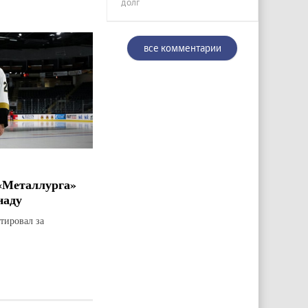
долг
все комментарии
«Металлурга»
наду
тировал за