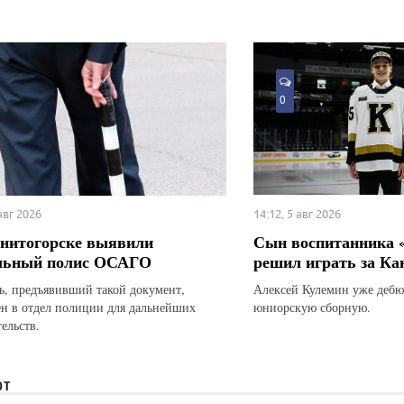
0
 авг 2026
14:12, 5 авг 2026
нитогорске выявили
Сын воспитанника 
льный полис ОСАГО
решил играть за Ка
ь, предъявивший такой документ,
Алексей Кулемин уже дебю
ен в отдел полиции для дальнейших
юниорскую сборную.
ельств.
ЮТ