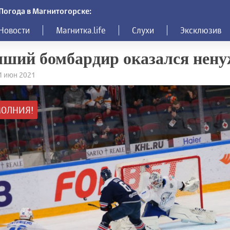
Погода в Магнитогорске:
Новости
Магнитка.life
Слухи
Эксклюзив
чший бомбардир оказался нен
11 июн 2021
ОЛНИЯ!