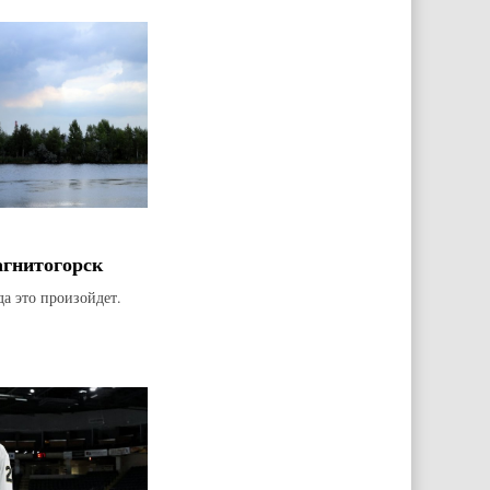
агнитогорск
да это произойдет.