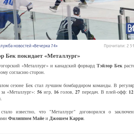
Служба новостей «Вечерка 74»
Прочитали: 2 
ор Бек покидает «Металлург»
Тэйлор Бек
огорский «Металлург» и канадский форвард
раст
ому согласию сторон.
лом сезоне Бек стал лучшим бомбардиром команды. В регуля
56
16
27
1
 за «Металлург»:
игр,
голов,
передач. В плей-офф:
.
стало известно, что "Металлург" договорился о заключен
Филиппом Майе
Джошем Карри
цами
и
.