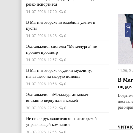
резко испортится
31-07-2026, 17:20
0
В Магнитогорске автомобиль улетел в
кусты
0
31-07-2026, 16:28
0
Экс-хоккеист системы "Металлурга" не
прошёл просмотр
31-07-2026, 12:57
0
В Магнитогорске осудили мужчину,
11:56, 5
напавшего на скорую помощь
В Маг
31-07-2026, 10:36
0
подде
Экс-хоккеист «Металлурга» может
Водител
внезапно вернуться в хоккей
доставл
разбират
30-07-2026, 22:52
0
Не стало руководителя магнитогорской
управляющей компании
ЧИТА
30-07-2026, 17:35
0