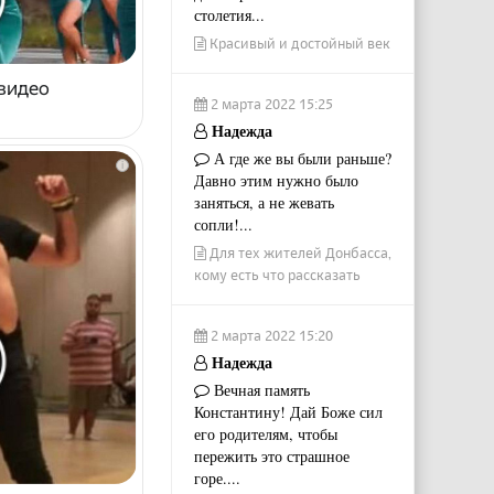
столетия...
Красивый и достойный век
 видео
2 марта 2022 15:25
Надежда
А где же вы были раньше?
i
Давно этим нужно было
заняться, а не жевать
сопли!...
Для тех жителей Донбасса,
кому есть что рассказать
2 марта 2022 15:20
Надежда
Вечная память
Константину! Дай Боже сил
его родителям, чтобы
пережить это страшное
горе....