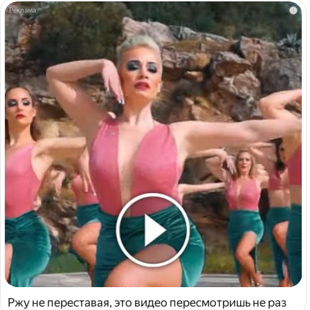
i
Ржу не переставая, это видео пересмотришь не раз