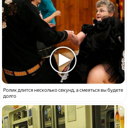
Ролик длится несколько секунд, а смеяться вы будете
долго
i