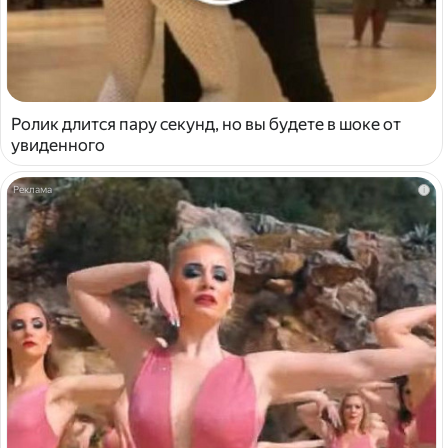
Ролик длится пару секунд, но вы будете в шоке от
увиденного
i