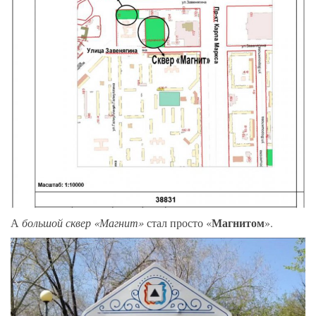
Магнитом
А
большой сквер «Магнит»
стал просто «
».