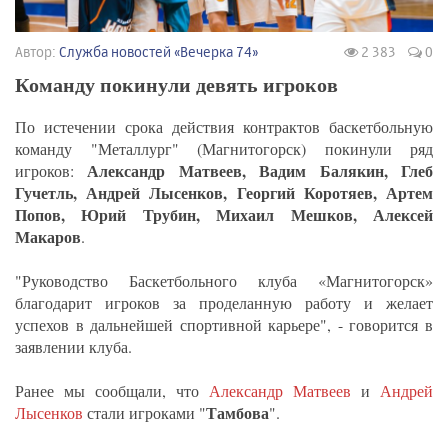
Автор:
Служба новостей «Вечерка 74»
2 383
0
Команду покинули девять игроков
По истечении срока действия контрактов баскетбольную
команду "Металлург" (Магнитогорск) покинули ряд
Александр Матвеев, Вадим Балякин, Глеб
игроков:
Гучетль, Андрей Лысенков, Георгий Коротяев, Артем
Попов, Юрий Трубин, Михаил Мешков, Алексей
Макаров
.
"Руководство Баскетбольного клуба «Магнитогорск»
благодарит игроков за проделанную работу и желает
успехов в дальнейшей спортивной карьере", - говорится в
заявлении клуба.
Ранее мы сообщали, что
Александр Матвеев
и
Андрей
Тамбова
Лысенков
стали игроками "
".