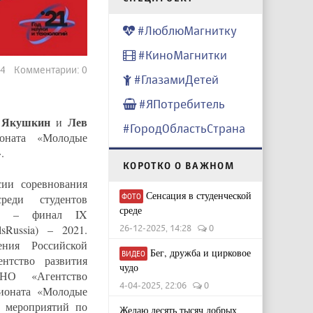
#ЛюблюМагнитку
#КиноМагнитки
84 Комментарии: 0
#ГлазамиДетей
#ЯПотребитель
 Якушкин
Лев
и
#ГородОбластьСтрана
оната «Молодые
.
КОРОТКО О ВАЖНОМ
ии соревнования
Сенсация в студенческой
ФОТО
реди студентов
среде
ков – финал IX
26-12-2025, 14:28
0
sRussia) – 2021.
ения Российской
Бег, дружба и цирковое
ВИДЕО
нтство развития
чудо
АНО «Агентство
4-04-2025, 22:06
0
ионата «Молодые
х мероприятий по
Желаю десять тысяч добрых