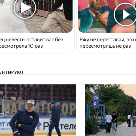
ец невесты оставит вас без
Ржу не переставая, это
ресмотрела 10 раз
пересмотришь не раз
ЕНТИРУЮТ
0