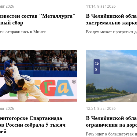
 авг 2026
11:14, 9 авг 2026
известен состав "Металлурга"
В Челябинской обла
рвый сбор
экстремально жарк
ты отправились в Минск.
Воздух может прогреться д
0
 авг 2026
12:51, 8 авг 2026
нитогорске Спартакиада
В Челябинской обла
ов России собрала 5 тысяч
ограничения на дор
лей
Речь идет о большегрузах 