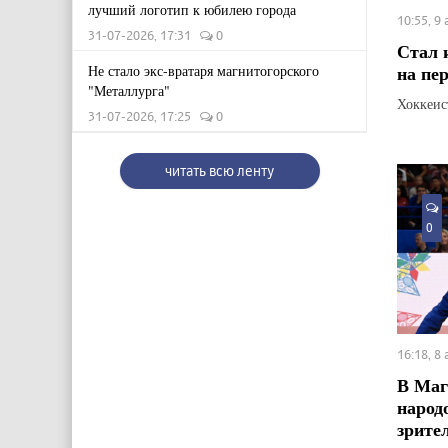
лучший логотип к юбилею города
10:55, 9
31-07-2026, 17:31
0
Стал 
на пе
Не стало экс-вратаря магнитогорского
"Металлурга"
Хоккеис
31-07-2026, 17:25
0
читать всю ленту
0
16:18, 8
В Маг
народ
зрите