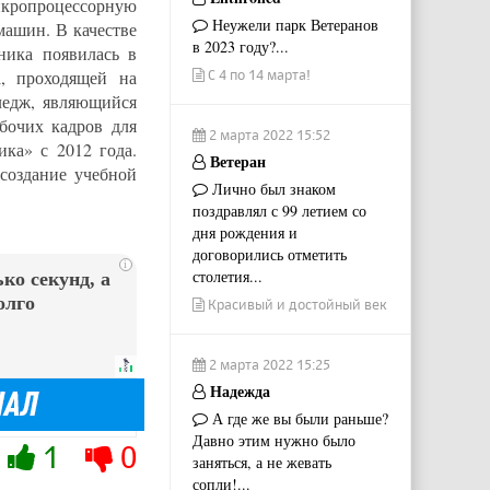
микропроцессорную
Неужели парк Ветеранов
машин. В качестве
в 2023 году?...
ника появилась в
С 4 по 14 марта!
а, проходящей на
ледж, являющийся
бочих кадров для
2 марта 2022 15:52
ка» с 2012 года.
Ветеран
создание учебной
Лично был знаком
поздравлял с 99 летием со
дня рождения и
договорились отметить
i
столетия...
ко секунд, а
олго
Красивый и достойный век
2 марта 2022 15:25
Надежда
А где же вы были раньше?
Давно этим нужно было
1
0
заняться, а не жевать
сопли!...