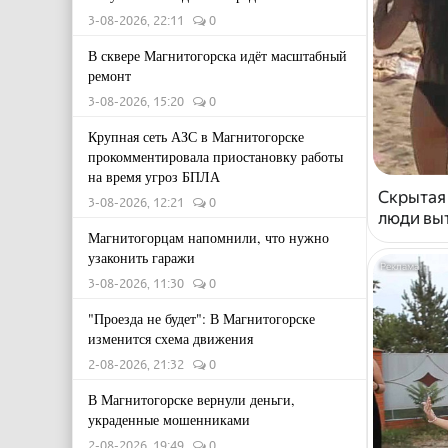
3-08-2026, 22:11
0
В сквере Магнитогорска идёт масштабный
ремонт
3-08-2026, 15:20
0
Крупная сеть АЗС в Магнитогорске
прокомментировала приостановку работы
на время угроз БПЛА
Скрытая
3-08-2026, 12:21
0
люди выт
Магнитогорцам напомнили, что нужно
узаконить гаражи
3-08-2026, 11:30
0
"Проезда не будет": В Магнитогорске
изменится схема движения
2-08-2026, 21:32
0
В Магнитогорске вернули деньги,
украденные мошенниками
2-08-2026, 19:49
0