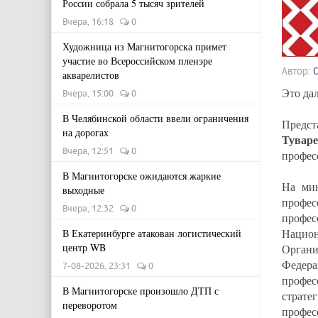
России собрала 5 тысяч зрителей
Вчера, 16:18
0
Художница из Магнитогорска примет
участие во Всероссийском пленэре
Автор:
акварелистов
Это да
Вчера, 15:00
0
В Челябинской области ввели ограничения
Предст
на дорогах
Тувар
Вчера, 12:51
0
профес
В Магнитогорске ожидаются жаркие
На мин
выходные
профе
Вчера, 12:32
0
профе
Национ
В Екатеринбурге атакован логистический
центр WB
Орган
Федер
7-08-2026, 23:31
0
профе
В Магнитогорске произошло ДТП с
страте
переворотом
профес