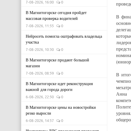
7-08-2026, 16:00
0
провед
В Магнитогорске сегодня пройдет
В фина
массовая проверка водителей
основн
7-08-2026, 11:55
0
делега
которы
Нейросеть помогла оштрафовать владельца
участка
лидер
предс
7-08-2026, 10:30
0
номин
В Магнитогорске продают большой
(юниор
магазин
7-08-2026, 08:59
0
В итог
чемпи
В Магнитогорске идет реконструкция
мехатр
важной для города дороги
Анна 
6-08-2026, 22:50
0
компет
Полите
В Магнитогорске цены на новостройки
уровня
резко выросли
общеро
6-08-2026, 14:57
0
Инспекторы ДПС продолжают проводить