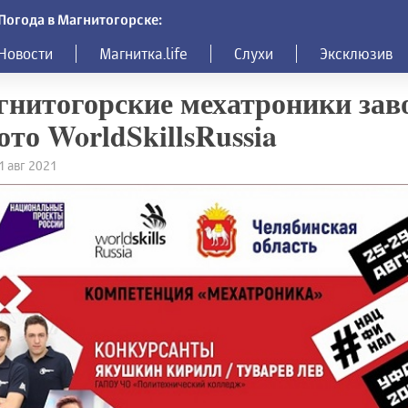
Погода в Магнитогорске:
Новости
Магнитка.life
Слухи
Эксклюзив
нитогорские мехатроники зав
ото WorldSkillsRussia
1 авг 2021