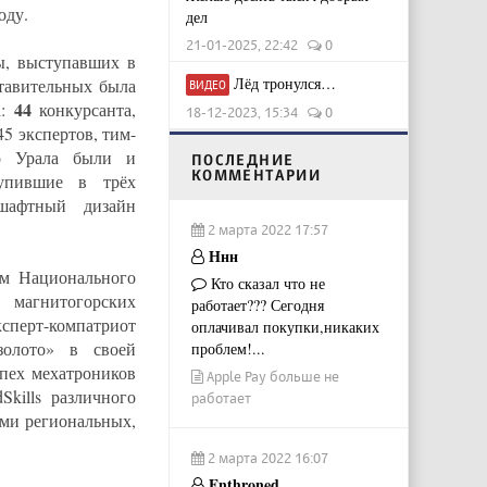
оду.
дел
21-01-2025, 22:42
0
ы, выступавших в
Лёд тронулся…
тавительных была
ВИДЕО
44
а:
конкурсанта,
18-12-2023, 15:34
0
5 экспертов, тим-
о Урала были и
ПОСЛЕДНИЕ
КОММЕНТАРИИ
тупившие в трёх
шафтный дизайн
2 марта 2022 17:57
Ннн
ам Национального
Кто сказал что не
магнитогорских
работает??? Сегодня
сперт-компатриот
оплачивал покупки,никаких
золото» в своей
проблем!...
спех мехатроников
Apple Pay больше не
kills различного
работает
ами региональных,
2 марта 2022 16:07
Enthroned