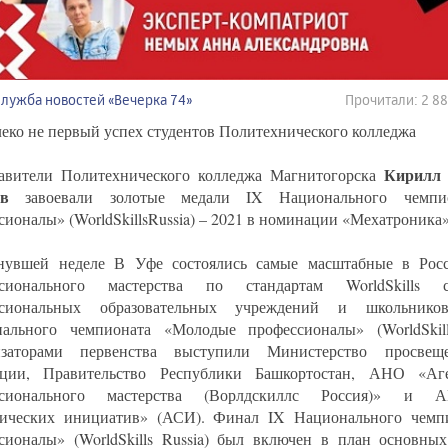
Служба новостей «Вечерка 74»
Прочитали: 2 8
леко не первый успех студентов Политехнического колледжа
Кирилл
авители Политехнического колледжа Магнитогорска
ев
завоевали золотые медали IX Национального чемпи
сионалы» (WorldSkillsRussia) – 2021 в номинации «Мехатроника»
увшей неделе В Уфе состоялись самые масштабные в Росс
ссионального мастерства по стандартам WorldSkills с
ссиональных образовательных учреждений и школьни
ального чемпионата «Молодые профессионалы» (WorldSkill
изаторами первенства выступили Министерство просвещ
ации, Правительство Республики Башкортостан, АНО «Аге
ссионального мастерства (Ворлдскиллс Россия)» и 
гических инициатив» (АСИ). Финал IX Национального чемп
сионалы» (WorldSkills Russia) был включен в план основны