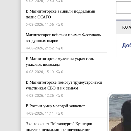
5-08-2026, 12:30
0
В Магнитогорске выявили поддельный
полис ОСАГО
5-08-2026, 11:56
0
КО
Магнитогорск всё-таки примет Фестиваль
воздушных шаров
До
4-08-2026, 21:52
0
В Магнитогорске мужчина украл семь
упаковок шоколада
4-08-2026, 15:19
0
В Магнитогорске помогут трудоустроиться
участникам СВО и их семьям
4-08-2026, 12:26
0
В России умер молодой хоккеист
4-08-2026, 11:11
0
Экс-хоккеист "Металлурга" Кузнецов
получил неожиданное предложение