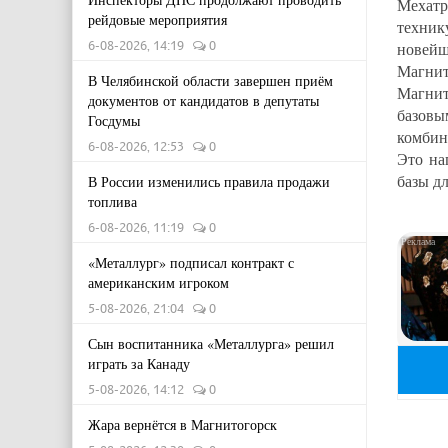
Мехатр
рейдовые мероприятия
техник
6-08-2026, 14:19
0
новейш
Магнит
В Челябинской области завершен приём
Магнит
документов от кандидатов в депутаты
базовы
Госдумы
комбин
6-08-2026, 12:53
0
Это на
базы д
В России изменились правила продажи
топлива
6-08-2026, 11:19
0
«Металлург» подписал контракт с
американским игроком
5-08-2026, 21:04
0
Сын воспитанника «Металлурга» решил
играть за Канаду
5-08-2026, 14:12
0
Жара вернётся в Магнитогорск