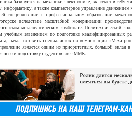
оника базируется на механике, электронике, включает в себя 
у, информатику, а также компьютерное управление движением 
ей специализации в профессиональном образовании мехатро
огорске вследствие масштабной модернизации производств
огорском металлургическом комбинате. Политехнический кол
м учебным заведением по подготовке квалифицированных ра
ата, начал готовить специалистов по компетенции «Мехатрони
правление является одним из приоритетных, большой вклад в 
ля него и подготовку студентов внес ММК.
Ролик длится несколь
смеяться вы будете д