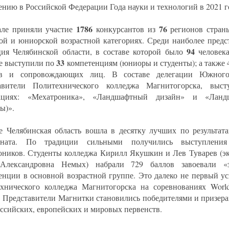
ению в Российской Федерации Года науки и технологий в 2021 г
1786
76
ле приняли участие
конкурсантов из
регионов стран
ой и юниорской возрастной категориях. Среди наиболее предс
94
ция Челябинской области, в составе которой было
человек
33
е выступили по
компетенциям (юниоры и студенты); а также 4
ов и сопровождающих лиц. В составе делегации Южног
тавители Политехнического колледжа Магнитогорска, выс
ациях: «Мехатроника», «Ландшафтный дизайн» и «Ланд
ы)».
е Челябинская область вошла в десятку лучших по результат
оната. По традиции сильными получились выступления 
оников. Студенты колледжа Кирилл Якушкин и Лев Туварев (эк
Александровна Немых) набрали 729 баллов завоевали «
енции в основной возрастной группе. Это далеко не первый у
хнического колледжа Магнитогорска на соревнованиях WorldS
. Представители Магнитки становились победителями и призер
ссийских, европейских и мировых первенств.