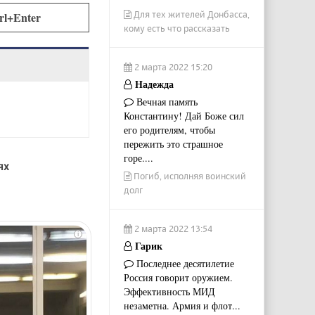
Для тех жителей Донбасса,
rl+Enter
кому есть что рассказать
2 марта 2022 15:20
Надежда
Вечная память
Константину! Дай Боже сил
его родителям, чтобы
пережить это страшное
горе....
ях
Погиб, исполняя воинский
долг
2 марта 2022 13:54
i
Гарик
Последнее десятилетие
Россия говорит оружием.
Эффективность МИД
незаметна. Армия и флот...