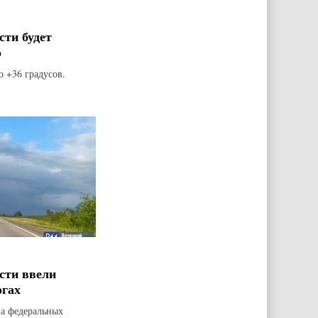
сти будет
о
о +36 градусов.
сти ввели
огах
на федеральных