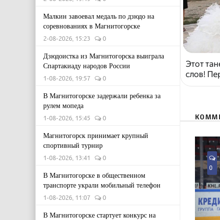
Малкин завоевал медаль по дзюдо на
соревнованиях в Магнитогорске
2-08-2026, 15:23
0
Дзюдоистка из Магнитогорска выиграла
Этот тан
Спартакиаду народов России
слов! Пе
1-08-2026, 19:57
0
В Магнитогорске задержали ребенка за
рулем мопеда
КОММ
1-08-2026, 15:45
0
Магнитогорск принимает крупный
спортивный турнир
1-08-2026, 13:41
0
0
В Магнитогорске в общественном
транспорте украли мобильный телефон
1-08-2026, 11:07
0
В Магнитогорске стартует конкурс на