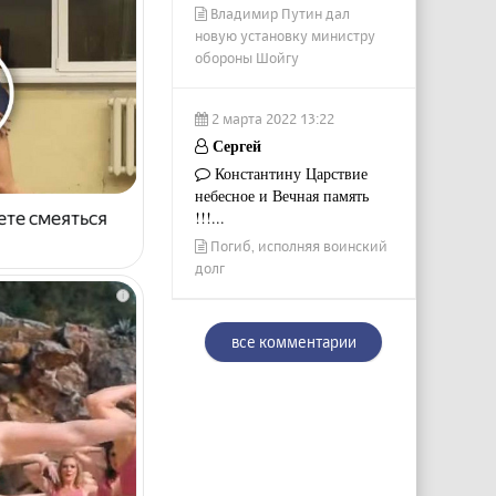
Владимир Путин дал
новую установку министру
обороны Шойгу
2 марта 2022 13:22
Сергей
Константину Царствие
небесное и Вечная память
ете смеяться
!!!...
Погиб, исполняя воинский
долг
i
все комментарии