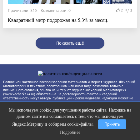
Прочитали: 815 Комментарии: 0
2
3
Квадратный метр подорожал на 5,3% за месяц.
Показать ещё
Полное или частичное воспроизведении материалов интернет-журнала «Вечерний
Магнитогорск» в печатном, электронном или ином виде возможна только с
письменного согласия, ссылка на интернет-журнал «Вечерний Магнитогорск»
(www.vecherka74.ru) обязательна. За достоверность фактов и сведений
ответственность несут авторы публикаций и рекламодатели. Редакция может не
разделять точку зрения автора.
Мы используем cookie для улучшения работы сайта. Находясь на
Ролик из Омска: вы будете смеяться
i
данном сайте вы соглашаетесь с тем, что мы используем
долго
Яндекс.Метрику и собираем cookie-файлы.
Принять
Подробнее
Подробнее