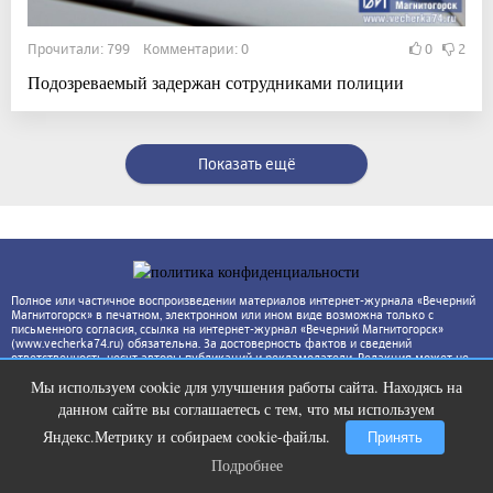
Прочитали: 799 Комментарии: 0
0
2
Подозреваемый задержан сотрудниками полиции
Показать ещё
Полное или частичное воспроизведении материалов интернет-журнала «Вечерний
Магнитогорск» в печатном, электронном или ином виде возможна только с
письменного согласия, ссылка на интернет-журнал «Вечерний Магнитогорск»
(www.vecherka74.ru) обязательна. За достоверность фактов и сведений
ответственность несут авторы публикаций и рекламодатели. Редакция может не
разделять точку зрения автора.
Мы используем cookie для улучшения работы сайта. Находясь на
Ролик из Омска: вы будете смеяться
i
данном сайте вы соглашаетесь с тем, что мы используем
долго
Яндекс.Метрику и собираем cookie-файлы.
Принять
Подробнее
Подробнее