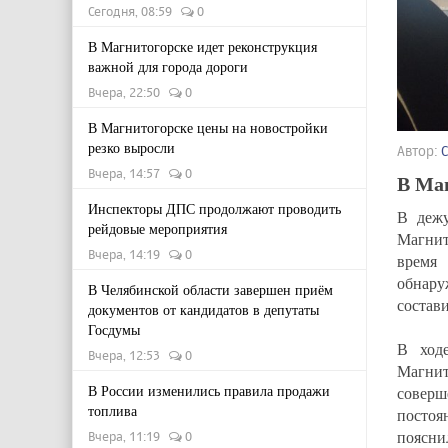
Сегодня, 08:59
0
В Магнитогорске идет реконструкция
важной для города дороги
Вчера, 22:50
0
В Магнитогорске цены на новостройки
резко выросли
Автор:
Вчера, 14:57
0
В Маг
Инспекторы ДПС продолжают проводить
В деж
рейдовые мероприятия
Магнит
Вчера, 14:19
0
время 
обнару
В Челябинской области завершен приём
состави
документов от кандидатов в депутаты
Госдумы
В ход
Вчера, 12:53
0
Магнит
В России изменились правила продажи
совер
топлива
постоя
поясни
Вчера, 11:19
0