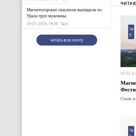
ЧИТА
Магнитогорские спасатели вытащили из
Урала труп мужчины
29-07-2026, 16:30
0
0
читать всю ленту
21:52, 4
Магни
Фести
Стали и