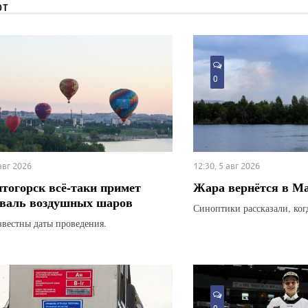
ЮТ
0
 авг 2026
12:30, 5 авг 2026
тогорск всё-таки примет
Жара вернётся в М
валь воздушных шаров
Синоптики рассказали, ког
звестны даты проведения.