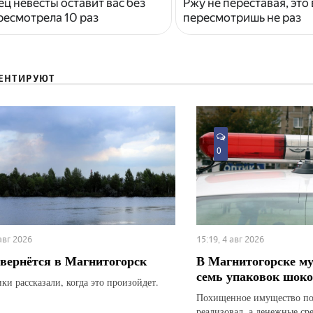
ец невесты оставит вас без
Ржу не переставая, это
ресмотрела 10 раз
пересмотришь не раз
ЕНТИРУЮТ
0
 авг 2026
15:19, 4 авг 2026
вернётся в Магнитогорск
В Магнитогорске м
семь упаковок шоко
ки рассказали, когда это произойдет.
Похищенное имущество по
реализовал, а денежные ср