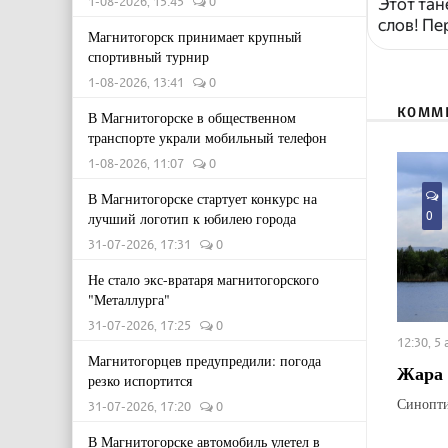
1-08-2026, 15:45
0
Этот тан
слов! Пе
Магнитогорск принимает крупный
спортивный турнир
1-08-2026, 13:41
0
КОММ
В Магнитогорске в общественном
транспорте украли мобильный телефон
1-08-2026, 11:07
0
В Магнитогорске стартует конкурс на
0
лучший логотип к юбилею города
31-07-2026, 17:31
0
Не стало экс-вратаря магнитогорского
"Металлурга"
31-07-2026, 17:25
0
12:30, 5
Магнитогорцев предупредили: погода
Жара 
резко испортится
Синопти
31-07-2026, 17:20
0
В Магнитогорске автомобиль улетел в