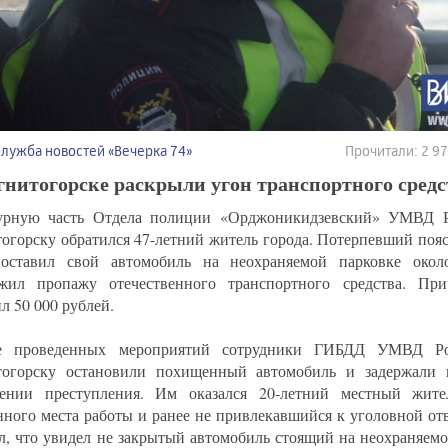
Служба новостей «Вечерка 74»
Прочитали: 2 9
нитогорске раскрыли угон транспортного средс
урную часть Отдела полиции «Орджоникидзевский» УМВД Р
огорску обратился 47-летний житель города. Потерпевший пояс
оставил свой автомобиль на неохраняемой парковке окол
жил пропажу отечественного транспортного средства. Пр
л 50 000 рублей.
е проведенных мероприятий сотрудники ГИБДД УМВД Ро
огорску остановили похищенный автомобиль и задержали п
шении преступления. Им оказался 20-летний местный жит
нного места работы и ранее не привлекавшийся к уголовной от
л, что увидел не закрытый автомобиль стоящий на неохраняемо