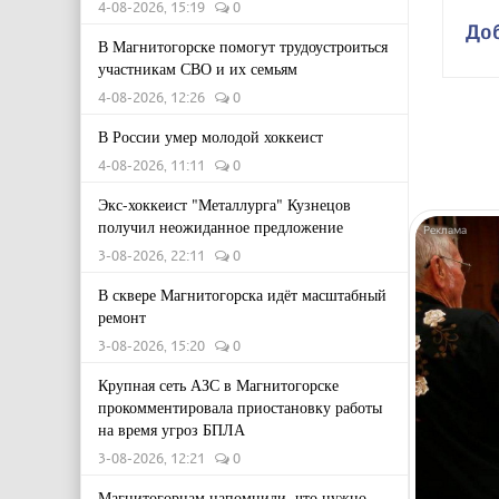
4-08-2026, 15:19
0
До
В Магнитогорске помогут трудоустроиться
участникам СВО и их семьям
4-08-2026, 12:26
0
В России умер молодой хоккеист
4-08-2026, 11:11
0
Экс-хоккеист "Металлурга" Кузнецов
получил неожиданное предложение
3-08-2026, 22:11
0
В сквере Магнитогорска идёт масштабный
ремонт
3-08-2026, 15:20
0
Крупная сеть АЗС в Магнитогорске
прокомментировала приостановку работы
на время угроз БПЛА
3-08-2026, 12:21
0
Магнитогорцам напомнили, что нужно