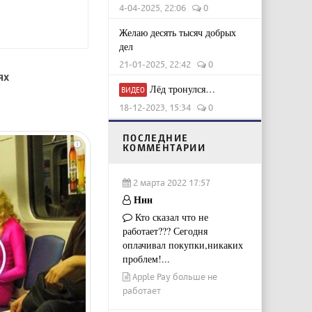
4-04-2025, 22:06
0
Желаю десять тысяч добрых
дел
21-01-2025, 22:42
0
ях
Лёд тронулся…
ВИДЕО
18-12-2023, 15:34
0
ПОСЛЕДНИЕ
i
КОММЕНТАРИИ
2 марта 2022 17:57
Ннн
Кто сказал что не
работает??? Сегодня
оплачивал покупки,никаких
проблем!...
Apple Pay больше не
работает