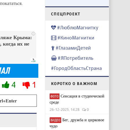
покататься.
CПЕЦПРОЕКТ
#ЛюблюМагнитку
i
пляже Крыма:
#КиноМагнитки
 когда их не
#ГлазамиДетей
#ЯПотребитель
#ГородОбластьСтрана
4
1
КОРОТКО О ВАЖНОМ
Сенсация в студенческой
ФОТО
rl+Enter
среде
26-12-2025, 14:28
0
Бег, дружба и цирковое
ВИДЕО
чудо