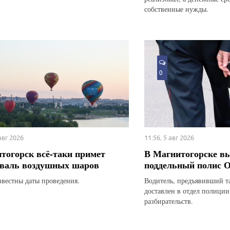
собственные нужды.
0
 авг 2026
11:56, 5 авг 2026
тогорск всё-таки примет
В Магнитогорске в
валь воздушных шаров
поддельный полис
звестны даты проведения.
Водитель, предъявивший т
доставлен в отдел полици
разбирательств.