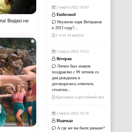
2 марта 2022 16:07
Enthroned
ла! Видео не
Неужели парк Ветеранов
в 2023 году?...
С 4 по 14 марта!
i
2 марта 2022 15:52
Ветеран
Лично был знаком
поздравлял с 99 летием со
дня рождения и
договорились отметить
столетия...
Красивый и достойный век
2 марта 2022 15:25
Надежда
А где же вы были раньше?