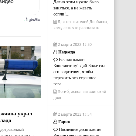
 видео
Давно этим нужно было
заняться, а не жевать
сопли!...
Для тех жителей Донбасса,
кому есть что рассказать
2 марта 2022 15:20
Надежда
Вечная память
Константину! Дай Боже сил
его родителям, чтобы
пережить это страшное
горе....
Погиб, исполняя воинский
долг
ужчина украл
2 марта 2022 13:54
лада
Гарик
дозреваемый
Последнее десятилетие
едства потратил на
Россия говорит оружием.