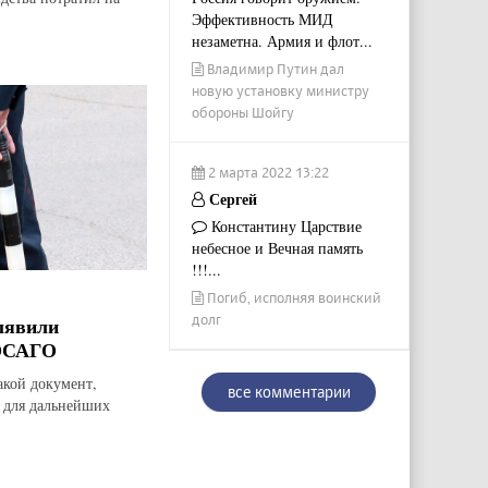
Эффективность МИД
незаметна. Армия и флот...
Владимир Путин дал
новую установку министру
обороны Шойгу
2 марта 2022 13:22
Сергей
Константину Царствие
небесное и Вечная память
!!!...
Погиб, исполняя воинский
долг
ыявили
 ОСАГО
акой документ,
все комментарии
и для дальнейших