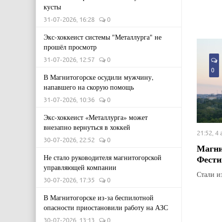
кусты
31-07-2026, 16:28
0
Экс-хоккеист системы "Металлурга" не
прошёл просмотр
31-07-2026, 12:57
0
0
В Магнитогорске осудили мужчину,
напавшего на скорую помощь
31-07-2026, 10:36
0
Экс-хоккеист «Металлурга» может
внезапно вернуться в хоккей
21:52, 4
30-07-2026, 22:52
0
Магни
Фести
Не стало руководителя магнитогорской
управляющей компании
Стали и
30-07-2026, 17:35
0
В Магнитогорске из-за беспилотной
опасности приостановили работу на АЗС
30-07-2026, 13:13
0