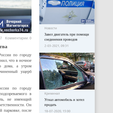
Новости
Завел двигатель при помощи
77 Комментарии: 0
соединения проводов
тва
2-03-2021, 09:31
оссии по городу
нил, что в ночное
о дома, а утром
ичиненный ущерб
ссии по городу
одозреваемого в
Криминал
ель, не имеющий
Угнал автомобиль и хотел
ветственности. Он
продать
й парковке, после
18-07-2020, 15:00