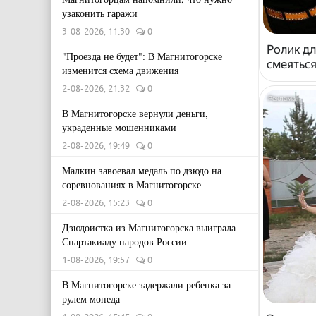
узаконить гаражи
3-08-2026, 11:30
0
Ролик дл
"Проезда не будет": В Магнитогорске
смеяться
изменится схема движения
2-08-2026, 21:32
0
В Магнитогорске вернули деньги,
украденные мошенниками
2-08-2026, 19:49
0
Малкин завоевал медаль по дзюдо на
соревнованиях в Магнитогорске
2-08-2026, 15:23
0
Дзюдоистка из Магнитогорска выиграла
Спартакиаду народов России
1-08-2026, 19:57
0
В Магнитогорске задержали ребенка за
рулем мопеда