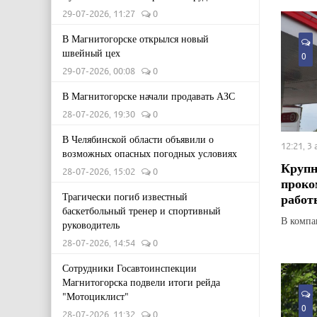
29-07-2026, 11:27
0
В Магнитогорске открылся новый
швейный цех
0
29-07-2026, 00:08
0
В Магнитогорске начали продавать АЗС
28-07-2026, 19:30
0
В Челябинской области объявили о
12:21, 3
возможных опасных погодных условиях
Крупн
28-07-2026, 15:02
0
проко
работ
Трагически погиб известный
баскетбольный тренер и спортивный
В компан
руководитель
28-07-2026, 14:54
0
Сотрудники Госавтоинспекции
Магнитогорска подвели итоги рейда
"Мотоциклист"
0
28-07-2026, 11:32
0