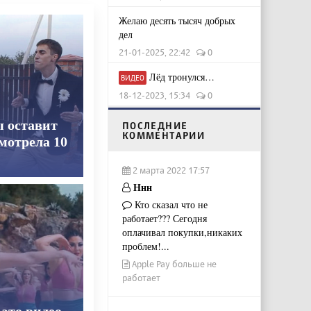
Желаю десять тысяч добрых
дел
21-01-2025, 22:42
0
Лёд тронулся…
ВИДЕО
18-12-2023, 15:34
0
ы оставит
ПОСЛЕДНИЕ
КОММЕНТАРИИ
смотрела 10
2 марта 2022 17:57
Ннн
Кто сказал что не
работает??? Сегодня
оплачивал покупки,никаких
проблем!...
Apple Pay больше не
работает
 это видео