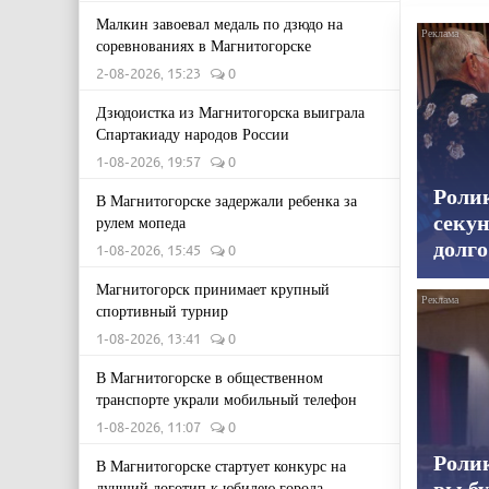
Малкин завоевал медаль по дзюдо на
соревнованиях в Магнитогорске
2-08-2026, 15:23
0
Дзюдоистка из Магнитогорска выиграла
Спартакиаду народов России
1-08-2026, 19:57
0
Роли
В Магнитогорске задержали ребенка за
секун
рулем мопеда
долго
1-08-2026, 15:45
0
Магнитогорск принимает крупный
спортивный турнир
1-08-2026, 13:41
0
В Магнитогорске в общественном
транспорте украли мобильный телефон
1-08-2026, 11:07
0
Ролик
В Магнитогорске стартует конкурс на
вы бу
лучший логотип к юбилею города