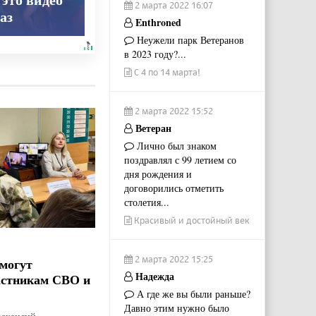
2 марта 2022 16:07
аз
Enthroned
Неужели парк Ветеранов
в 2023 году?...
С 4 по 14 марта!
2 марта 2022 15:52
Ветеран
Лично был знаком
поздравлял с 99 летием со
дня рождения и
договорились отметить
столетия...
Красивый и достойный век
2 марта 2022 15:25
могут
Надежда
астникам СВО и
А где же вы были раньше?
Давно этим нужно было