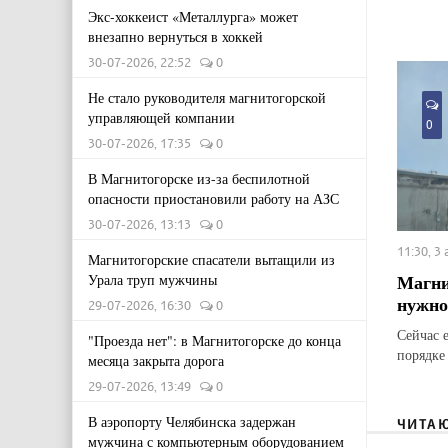
Экс-хоккеист «Металлурга» может
внезапно вернуться в хоккей
30-07-2026, 22:52
0
Не стало руководителя магнитогорской
управляющей компании
0
30-07-2026, 17:35
0
В Магнитогорске из-за беспилотной
опасности приостановили работу на АЗС
30-07-2026, 13:13
0
11:30, 3
Магнитогорские спасатели вытащили из
Магни
Урала труп мужчины
нужно
29-07-2026, 16:30
0
Сейчас 
"Проезда нет": в Магнитогорске до конца
порядке
месяца закрыта дорога
29-07-2026, 13:49
0
В аэропорту Челябинска задержан
ЧИТА
мужчина с компьютерным оборудованием