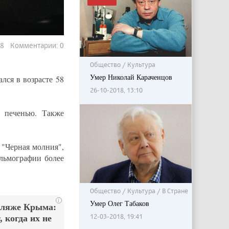
48 Комментарии: 0
Общество / Культура
Умер Николай Караченцов
ался в возрасте 58
26-10-2018, 13:10
 печенью. Также
 "Черная молния",
ильмографии более
Общество / Культура / В Стране
i
Умер Олег Табаков
пляже Крыма:
12-03-2018, 19:41
 когда их не