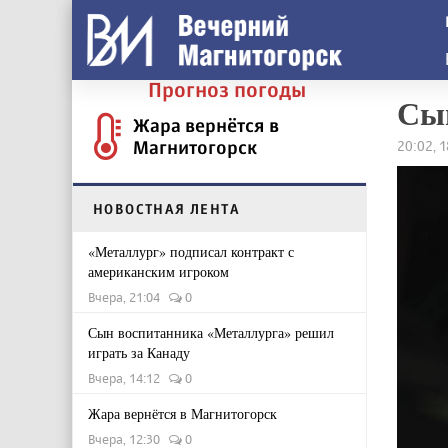
Прогноз погоды
Сыг
Жара вернётся в
Магнитогорск
20:02, 
НОВОСТНАЯ ЛЕНТА
«Металлург» подписал контракт с
американским игроком
Вчера, 21:04
0
Сын воспитанника «Металлурга» решил
играть за Канаду
Вчера, 14:12
0
Жара вернётся в Магнитогорск
Вчера, 12:30
0