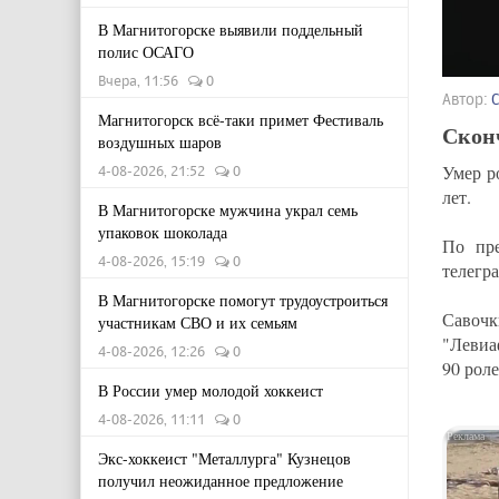
В Магнитогорске выявили поддельный
полис ОСАГО
Вчера, 11:56
0
Автор:
Магнитогорск всё-таки примет Фестиваль
Скон
воздушных шаров
Умер р
4-08-2026, 21:52
0
лет.
В Магнитогорске мужчина украл семь
упаковок шоколада
По пре
4-08-2026, 15:19
0
телегр
В Магнитогорске помогут трудоустроиться
Савочк
участникам СВО и их семьям
"Левиа
4-08-2026, 12:26
0
90 роле
В России умер молодой хоккеист
4-08-2026, 11:11
0
Экс-хоккеист "Металлурга" Кузнецов
получил неожиданное предложение