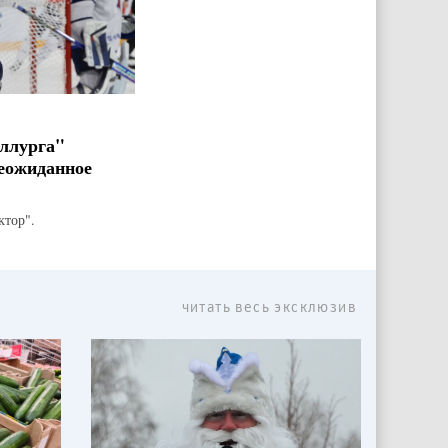
ллурга"
еожиданное
ктор".
читать весь эксклюзив