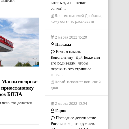
вакансий
заняться, а не жевать
сопли!...
Для тех жителей Донбасса,
кому есть что рассказать
2 марта 2022 15:20
Надежда
Вечная память
Константину! Дай Боже сил
его родителям, чтобы
пережить это страшное
горе....
 Магнитогорске
Погиб, исполняя воинский
 приостановку
долг
гроз БПЛА
 чего это делается.
2 марта 2022 13:54
Гарик
Последнее десятилетие
Россия говорит оружием.