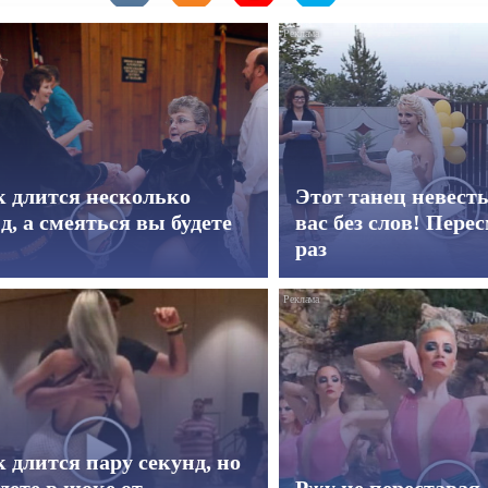
к длится несколько
Этот танец невест
д, а смеяться вы будете
вас без слов! Пере
раз
 длится пару секунд, но
дете в шоке от
Ржу не переставая,