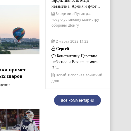
Эффективность МИД
незаметна. Армия и флот...
Владимир Путин дал
новую установку министру
обороны Шойгу
2 марта 2022 13:22
Сергей
Константину Царствие
небесное и Вечная память
!!!...
аки примет
ых шаров
Погиб, исполняя воинский
долг
дения.
все комментарии