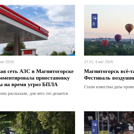
0
 авг 2026
21:52, 4 авг 2026
ая сеть АЗС в Магнитогорске
Магнитогорск всё-т
мментировала приостановку
Фестиваль воздушн
ы на время угроз БПЛА
Стали известны даты прове
ии рассказали, для чего это делается.
0