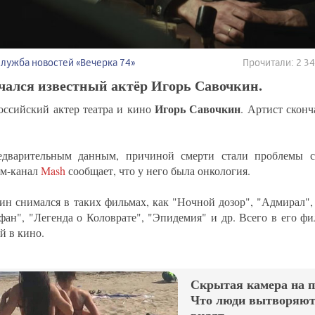
Служба новостей «Вечерка 74»
Прочитали: 2 3
чался известный актёр Игорь Савочкин.
Игорь Савочкин
оссийский актер театра и кино
. Артист сконч
дварительным данным, причиной смерти стали проблемы с
ам-канал
Mash
сообщает, что у него была онкология.
ин снимался в таких фильмах, как "Ночной дозор", "Адмирал",
фан", "Легенда о Коловрате", "Эпидемия" и др. Всего в его ф
й в кино.
Скрытая камера на 
Что люди вытворяют,