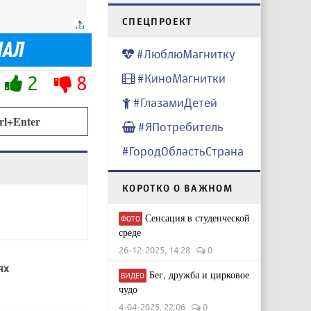
CПЕЦПРОЕКТ
#ЛюблюМагнитку
2
8
#КиноМагнитки
#ГлазамиДетей
rl+Enter
#ЯПотребитель
#ГородОбластьСтрана
КОРОТКО О ВАЖНОМ
Сенсация в студенческой
ФОТО
среде
26-12-2025, 14:28
0
ях
Бег, дружба и цирковое
ВИДЕО
чудо
4-04-2025, 22:06
0