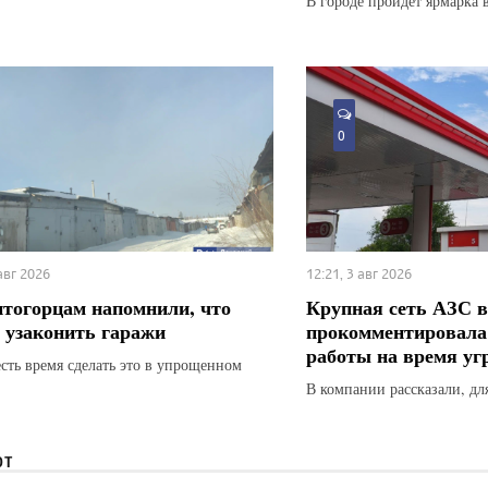
В городе пройдет ярмарка 
0
 авг 2026
12:21, 3 авг 2026
тогорцам напомнили, что
Крупная сеть АЗС в
 узаконить гаражи
прокомментировала
работы на время у
есть время сделать это в упрощенном
В компании рассказали, для
ЮТ