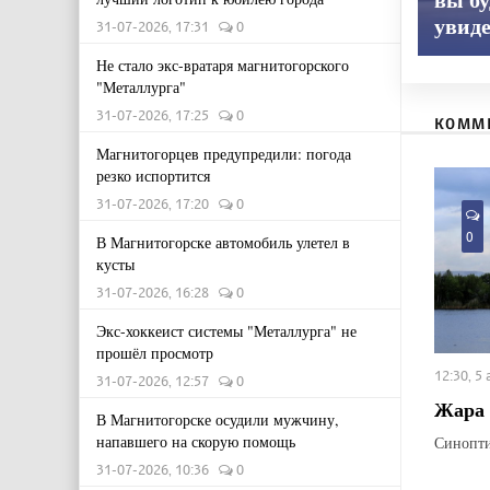
увид
31-07-2026, 17:31
0
Не стало экс-вратаря магнитогорского
"Металлурга"
31-07-2026, 17:25
0
КОММ
Магнитогорцев предупредили: погода
резко испортится
31-07-2026, 17:20
0
0
В Магнитогорске автомобиль улетел в
кусты
31-07-2026, 16:28
0
Экс-хоккеист системы "Металлурга" не
прошёл просмотр
12:30, 5
31-07-2026, 12:57
0
Жара 
В Магнитогорске осудили мужчину,
напавшего на скорую помощь
Синопти
31-07-2026, 10:36
0