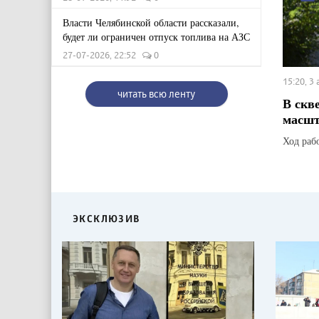
Власти Челябинской области рассказали,
будет ли ограничен отпуск топлива на АЗС
27-07-2026, 22:52
0
15:20, 3
читать всю ленту
В скв
масшт
Ход раб
ЭКСКЛЮЗИВ