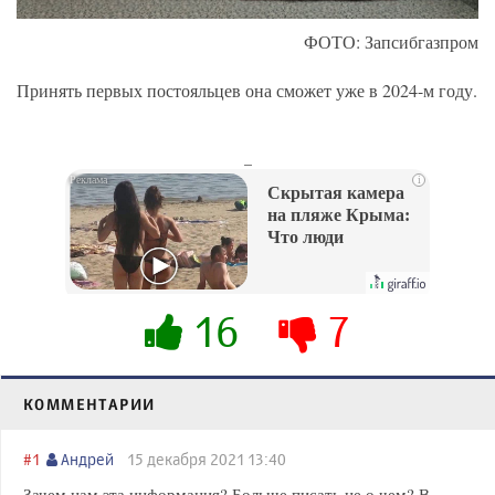
ФОТО: Запсибгазпром
Принять первых постояльцев она сможет уже в 2024-м году.
_
i
Скрытая камера
на пляже Крыма:
Что люди
вытворяют, когда
их не видят...
16
7
КОММЕНТАРИИ
#1
Андрей
15 декабря 2021 13:40
Зачем нам эта информация? Больше писать не о чем? В