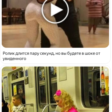
Ролик длится пару секунд, но вы будете в шоке от
увиденного
i