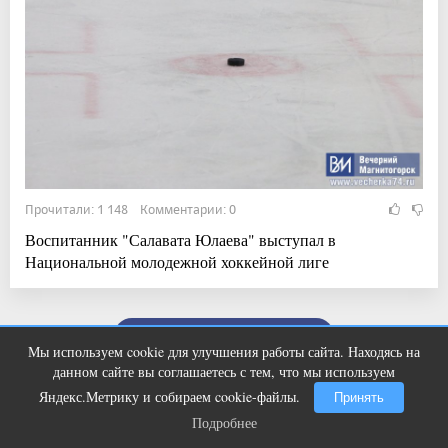
Прочитали: 1 148 Комментарии: 0
Воспитанник "Салавата Юлаева" выступал в
Национальной молодежной хоккейной лиге
Показать ещё
Мы используем cookie для улучшения работы сайта. Находясь на
Ногти будут чистыми! Домашний
i
данном сайте вы соглашаетесь с тем, что мы используем
метод убьет грибок, возьмите 3%-ю…
Яндекс.Метрику и собираем cookie-файлы.
Принять
Подробнее
Подробнее