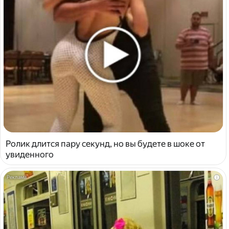
Ролик длится пару секунд, но вы будете в шоке от
увиденного
i