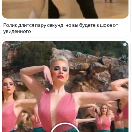
Ролик длится пару секунд, но вы будете в шоке от
увиденного
i