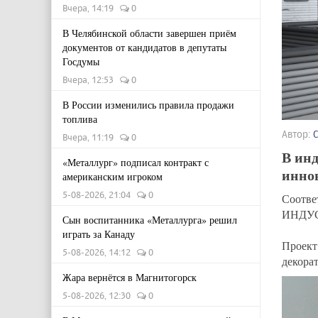
Вчера, 14:19
0
В Челябинской области завершен приём
документов от кандидатов в депутаты
Госдумы
Вчера, 12:53
0
В России изменились правила продажи
топлива
Автор:
Вчера, 11:19
0
В ин
«Металлург» подписал контракт с
инно
американским игроком
5-08-2026, 21:04
0
Соотв
ИНДУС
Сын воспитанника «Металлурга» решил
играть за Канаду
Проект
5-08-2026, 14:12
0
декора
Жара вернётся в Магнитогорск
5-08-2026, 12:30
0