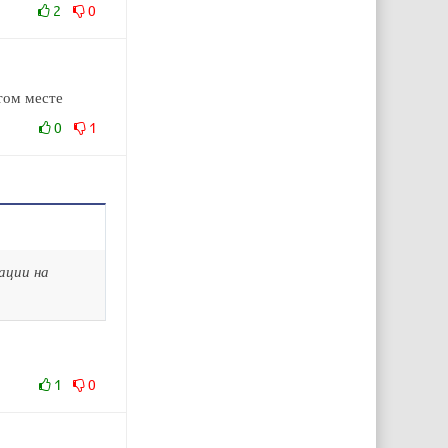
2
0
том месте
0
1
ации на
1
0