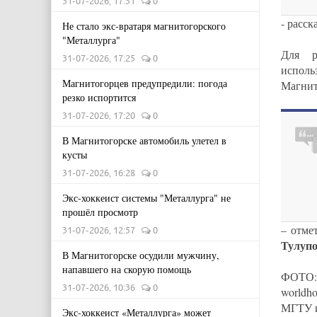
31-07-2026, 17:31
0
- расс
Не стало экс-вратаря магнитогорского
"Металлурга"
Для р
31-07-2026, 17:25
0
испол
Магнитогорцев предупредили: погода
Магнит
резко испортится
31-07-2026, 17:20
0
В Магнитогорске автомобиль улетел в
кусты
31-07-2026, 16:28
0
Экс-хоккеист системы "Металлурга" не
прошёл просмотр
– отме
31-07-2026, 12:57
0
Тулуп
В Магнитогорске осудили мужчину,
напавшего на скорую помощь
ФОТО:
31-07-2026, 10:36
0
worldho
МГТУ и
Экс-хоккеист «Металлурга» может