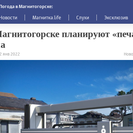
Погода в Магнитогорске:
Новости
Магнитка.life
Слухи
Эксклюзив
агнитогорске планируют «печ
ма
22 янв 2022
Ново