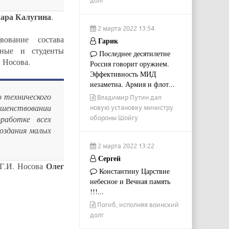
долг
ара Калугина
.
2 марта 2022 13:54
вование состава
Гарик
ёные и студенты
Последнее десятилетие
 Носова.
Россия говорит оружием.
Эффективность МИД
незаметна. Армия и флот...
 технического
Владимир Путин дал
ршенствовании
новую установку министру
работке всех
обороны Шойгу
создания малых
2 марта 2022 13:22
Сергей
Олег
 Г.И. Носова
Константину Царствие
небесное и Вечная память
!!!...
Погиб, исполняя воинский
долг