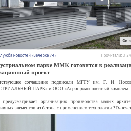
Фото
Служба новостей «Вечерка 74»
Прочитали: 3 2
дустриальном парке ММК готовится к реализац
вационный проект
етствующее соглашение подписали МГТУ им. Г. И. Нос
ТРИАЛЬНЫЙ ПАРК» и ООО «Агропромышленный комплекс «
 предусматривает организацию производства малых архит
тивных элементов из бетона с применением технологии 3D-печат