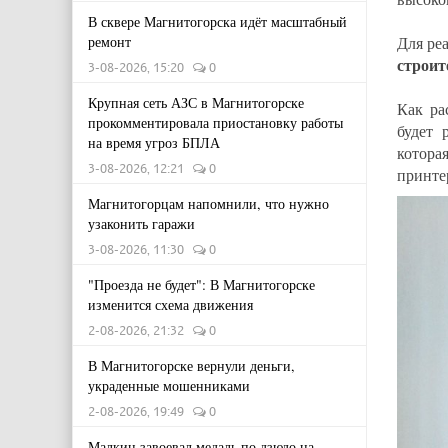
В сквере Магнитогорска идёт масштабный
ремонт
Для ре
строит
3-08-2026, 15:20
0
Крупная сеть АЗС в Магнитогорске
Как ра
прокомментировала приостановку работы
будет 
на время угроз БПЛА
котора
3-08-2026, 12:21
0
принте
Магнитогорцам напомнили, что нужно
узаконить гаражи
3-08-2026, 11:30
0
"Проезда не будет": В Магнитогорске
изменится схема движения
2-08-2026, 21:32
0
В Магнитогорске вернули деньги,
украденные мошенниками
2-08-2026, 19:49
0
Малкин завоевал медаль по дзюдо на