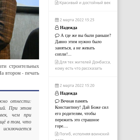
Красивый и достойный век
2 марта 2022 15:25
Надежда
А где же вы были раньше?
Давно этим нужно было
заняться, а не жевать
сопли!...
Для тех жителей Донбасса,
ати строительных
кому есть что рассказать
а втором - печать
2 марта 2022 15:20
Надежда
жно отнести:
Вечная память
Константину! Дай Боже сил
ний. При этом
его родителям, чтобы
век, чем при
пережить это страшное
щё в том, что
горе....
исключается
Погиб, исполняя воинский