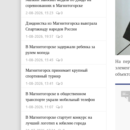
соревнованиях в Магнитогорске
2-08-2026, 15:23
0
Дзюдоистка из Магнитогорска выиграла
Спартакиаду народов России
1-08-2026, 19:57
0
В Магнитогорске задержали ребенка за
рулем мопеда
1-08-2026, 15:45
0
На пер
элемен
Магнитогорск принимает крупный
объект
спортивный турнир
1-08-2026, 13:41
0
В Магнитогорске в общественном
транспорте украли мобильный телефон
1-08-2026, 11:07
0
В Магнитогорске стартует конкурс на
лучший логотип к юбилею города