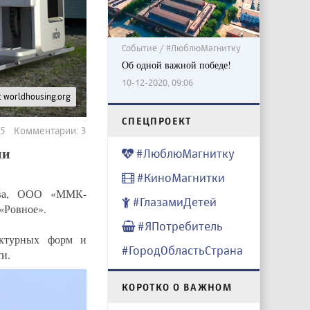
Событие / #ЛюблюМагнитку
Об одной важной победе!
10-12-2020, 09:06
: worldhousing.org
CПЕЦПРОЕКТ
45 Комментарии: 3
ии
#ЛюблюМагнитку
#КиноМагнитки
ова, ООО «ММК-
#ГлазамиДетей
Ровное».
#ЯПотребитель
ектурных форм и
#ГородОбластьСтрана
и.
КОРОТКО О ВАЖНОМ