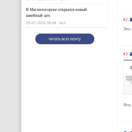
В Магнитогорске открылся новый
швейный цех
#2
29-07-2026, 00:08
0
Это 
читать всю ленту
#3
Ага,