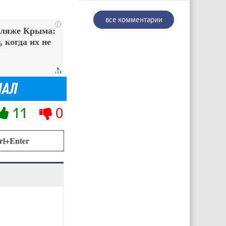
все комментарии
i
пляже Крыма:
 когда их не
11
0
rl+Enter