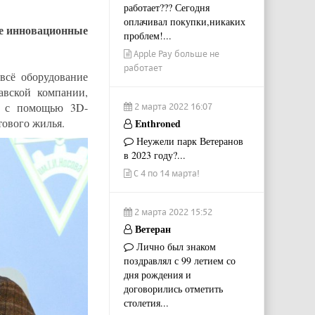
работает??? Сегодня
оплачивал покупки,никаких
е инновационные
проблем!...
Apple Pay больше не
работает
 всё оборудование
авской компании,
ти с помощью 3D-
2 марта 2022 16:07
тового жилья.
Enthroned
Неужели парк Ветеранов
в 2023 году?...
С 4 по 14 марта!
2 марта 2022 15:52
Ветеран
Лично был знаком
поздравлял с 99 летием со
дня рождения и
договорились отметить
столетия...