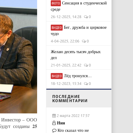
Сенсация в студенческой
ФОТО
среде
26-12-2025, 14:28
0
Бег, дружба и цирковое
ВИДЕО
чудо
4-04-2025, 22:06
0
Желаю десять тысяч добрых
дел
21-01-2025, 22:42
0
Лёд тронулся…
ВИДЕО
18-12-2023, 15:34
0
ПОСЛЕДНИЕ
КОММЕНТАРИИ
2 марта 2022 17:57
. Инвестор – ООО
Ннн
25
 Будут созданы
Кто сказал что не