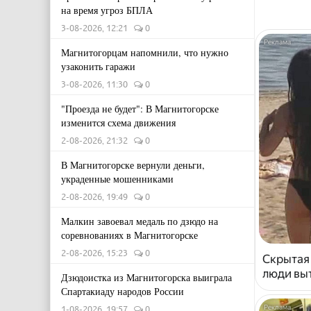
на время угроз БПЛА
3-08-2026, 12:21
0
Магнитогорцам напомнили, что нужно
узаконить гаражи
3-08-2026, 11:30
0
"Проезда не будет": В Магнитогорске
изменится схема движения
2-08-2026, 21:32
0
В Магнитогорске вернули деньги,
украденные мошенниками
2-08-2026, 19:49
0
Малкин завоевал медаль по дзюдо на
соревнованиях в Магнитогорске
2-08-2026, 15:23
0
Скрытая
люди выт
Дзюдоистка из Магнитогорска выиграла
Спартакиаду народов России
1-08-2026, 19:57
0