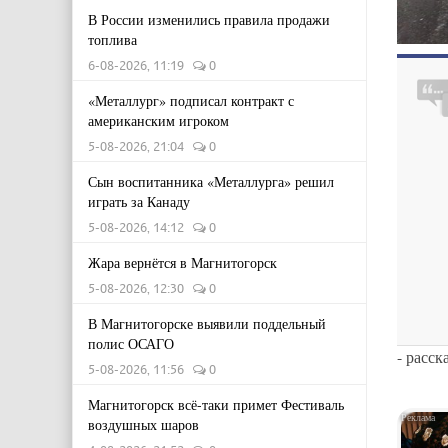
В России изменились правила продажи
топлива
6-08-2026, 11:19
0
«Металлург» подписал контракт с
американским игроком
5-08-2026, 21:04
0
Сын воспитанника «Металлурга» решил
играть за Канаду
5-08-2026, 14:12
0
Жара вернётся в Магнитогорск
5-08-2026, 12:30
0
В Магнитогорске выявили поддельный
полис ОСАГО
- расс
5-08-2026, 11:56
0
Магнитогорск всё-таки примет Фестиваль
воздушных шаров