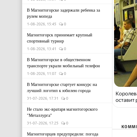
В Магнитогорске задержали ребенка за
рулем мопеда
1-08-2026, 15:45
0
Магнитогорск принимает крупный
спортивный турнир
1-08-2026, 13:41
0
В Магнитогорске в общественном
транспорте украли мобильный телефон
1-08-2026, 11:07
0
В Магнитогорске стартует конкурс на
лучший логотип к юбилею города
Королева
31-07-2026, 17:31
0
оставит
Не стало экс-вратаря магнитогорского
"Металлурга"
31-07-2026, 17:25
0
КОММ
Магнитогорцев предупредили: погода