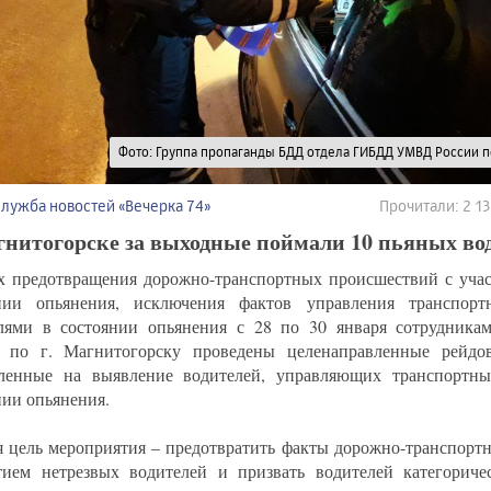
Фото: Группа пропаганды БДД отдела ГИБДД УМВД России по
Служба новостей «Вечерка 74»
Прочитали: 2 
гнитогорске за выходные поймали 10 пьяных во
х предотвращения дорожно-транспортных происшествий с учас
нии опьянения, исключения фактов управления транспорт
лями в состоянии опьянения с 28 по 30 января сотрудни
 по г. Магнитогорску проведены целенаправленные рейдов
ленные на выявление водителей, управляющих транспортны
нии опьянения.
я цель мероприятия – предотвратить факты дорожно-транспорт
тием нетрезвых водителей и призвать водителей категоричес