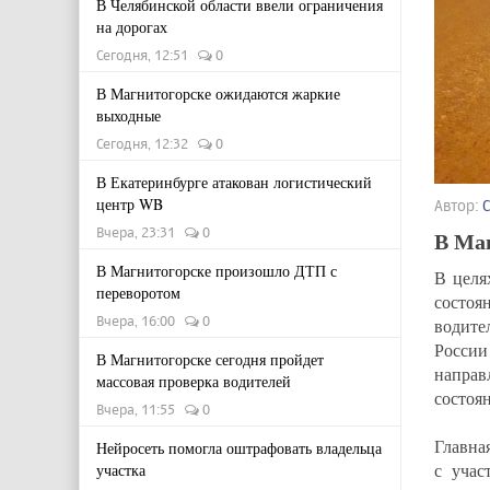
В Челябинской области ввели ограничения
на дорогах
Сегодня, 12:51
0
В Магнитогорске ожидаются жаркие
выходные
Сегодня, 12:32
0
В Екатеринбурге атакован логистический
центр WB
Автор:
Вчера, 23:31
0
В Ма
В Магнитогорске произошло ДТП с
В целя
переворотом
состоя
Вчера, 16:00
0
водите
России
В Магнитогорске сегодня пройдет
направ
массовая проверка водителей
состоя
Вчера, 11:55
0
Главна
Нейросеть помогла оштрафовать владельца
с учас
участка