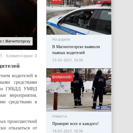
На дороге
 г. Магнитогорску
В Магнитогорске выявили
пьяных водителей
135 Комментарии: 0
23-03-2021, 10:30
дителей
тием водителей в
ВНИМАНИЕ!
ными средствами
ками ГИБДД УМВД
ые мероприятия,
ми средствами в
Новости
ных происшествий
Проверят всех и каждого!
ки отказаться от
19-03-2021, 19:30