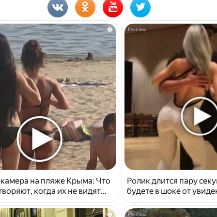
i
 камера на пляже Крыма: Что
Ролик длится пару секу
воряют, когда их не видят...
будете в шоке от увид
i