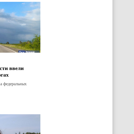
сти ввели
огах
на федеральных