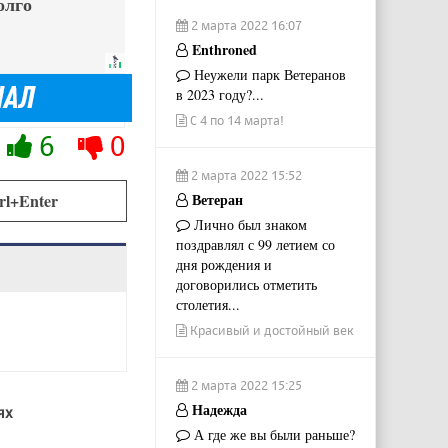
олго
2 марта 2022 16:07
Enthroned
Неужели парк Ветеранов
в 2023 году?...
С 4 по 14 марта!
6
0
2 марта 2022 15:52
Ветеран
rl+Enter
Лично был знаком
поздравлял с 99 летием со
дня рождения и
договорились отметить
столетия...
Красивый и достойный век
2 марта 2022 15:25
Надежда
ях
А где же вы были раньше?