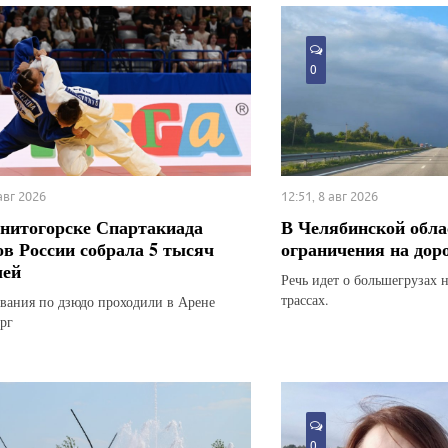
0
 авг 2026
12:51, 8 авг 2026
нитогорске Спартакиада
В Челябинской обла
ов России собрала 5 тысяч
ограничения на дор
лей
Речь идет о большегрузах 
трассах.
вания по дзюдо проходили в Арене
рг
0