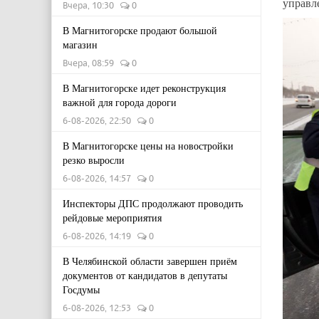
управл
Вчера, 10:30
0
В Магнитогорске продают большой
магазин
Вчера, 08:59
0
В Магнитогорске идет реконструкция
важной для города дороги
6-08-2026, 22:50
0
В Магнитогорске цены на новостройки
резко выросли
6-08-2026, 14:57
0
Инспекторы ДПС продолжают проводить
рейдовые мероприятия
6-08-2026, 14:19
0
В Челябинской области завершен приём
документов от кандидатов в депутаты
Госдумы
6-08-2026, 12:53
0