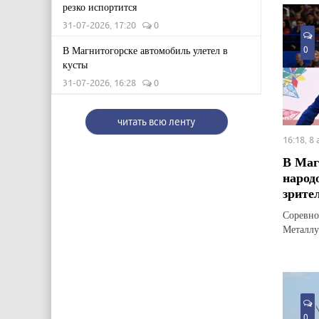
резко испортится
31-07-2026, 17:20
0
В Магнитогорске автомобиль улетел в
0
кусты
31-07-2026, 16:28
0
читать всю ленту
16:18, 8
В Маг
народ
зрите
Соревно
Металлу
0