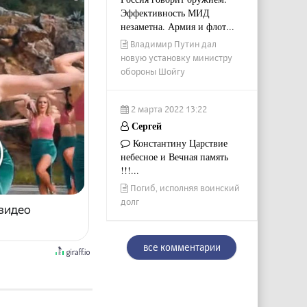
Эффективность МИД
незаметна. Армия и флот...
Владимир Путин дал
новую установку министру
обороны Шойгу
2 марта 2022 13:22
Сергей
Константину Царствие
небесное и Вечная память
!!!...
Погиб, исполняя воинский
долг
 видео
все комментарии