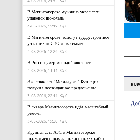
4-08-2026, 21:52
0
В Магнитогорске мужчина украл семь
упаковок шоколада
4-08-2026, 15:19
0
В Магнитогорске помогут трудоустроиться
участникам СВО и их семьям
4-08-2026, 12:26
0
В России умер молодой хоккеист
4-08-2026, 11:11
0
Экс-хоккеист "Металлурга" Кузнецов
КО
получил неожиданное предложение
3-08-2026, 22:11
0
До
В сквере Магнитогорска идёт масштабный
ремонт
3-08-2026, 15:20
0
Крупная сеть АЗС в Магнитогорске
прокомментировала приостановку работы