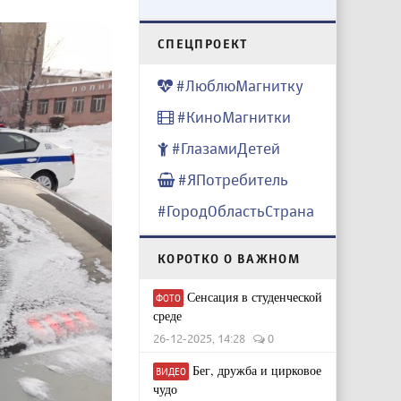
CПЕЦПРОЕКТ
#ЛюблюМагнитку
#КиноМагнитки
#ГлазамиДетей
#ЯПотребитель
#ГородОбластьСтрана
КОРОТКО О ВАЖНОМ
Сенсация в студенческой
ФОТО
среде
26-12-2025, 14:28
0
Бег, дружба и цирковое
ВИДЕО
чудо