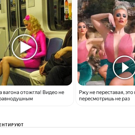
 вагона отожгла! Видео не
Ржу не переставая, это
 равнодушным
пересмотришь не раз
ЕНТИРУЮТ