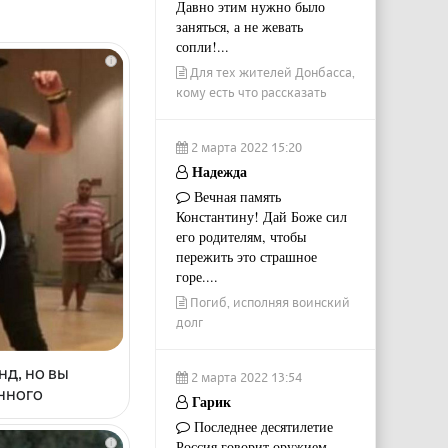
Давно этим нужно было
заняться, а не жевать
сопли!...
i
Для тех жителей Донбасса,
кому есть что рассказать
2 марта 2022 15:20
Надежда
Вечная память
Константину! Дай Боже сил
его родителям, чтобы
пережить это страшное
горе....
Погиб, исполняя воинский
долг
нд, но вы
2 марта 2022 13:54
енного
Гарик
Последнее десятилетие
i
Россия говорит оружием.