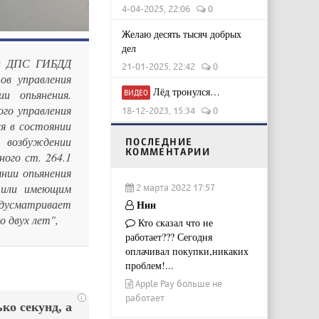
4-04-2025, 22:06
0
Желаю десять тысяч добрых
дел
на ДПС ГИБДД
21-01-2025, 22:42
0
ов управления
Лёд тронулся…
и опьянения.
ВИДЕО
го управления
18-12-2023, 15:34
0
я в состоянии
 возбуждении
ПОСЛЕДНИЕ
КОММЕНТАРИИ
ного ст. 264.1
нии опьянения
 или имеющим
2 марта 2022 17:57
усматривает
Ннн
о двух лет",
Кто сказал что не
работает??? Сегодня
оплачивал покупки,никаких
проблем!...
Apple Pay больше не
работает
i
ко секунд, а