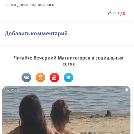
и эти довыпендривались
2
0
Добавить комментарий
Читайте Вечерний Магнитогорск в социальных
сетях
i