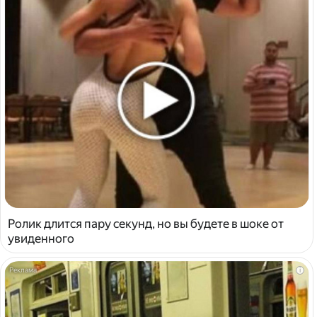
Ролик длится пару секунд, но вы будете в шоке от
увиденного
i