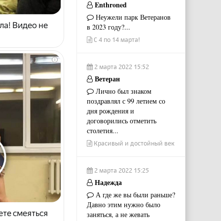
Enthroned
Неужели парк Ветеранов
ла! Видео не
в 2023 году?...
С 4 по 14 марта!
i
2 марта 2022 15:52
Ветеран
Лично был знаком
поздравлял с 99 летием со
дня рождения и
договорились отметить
столетия...
Красивый и достойный век
2 марта 2022 15:25
Надежда
А где же вы были раньше?
Давно этим нужно было
ете смеяться
заняться, а не жевать