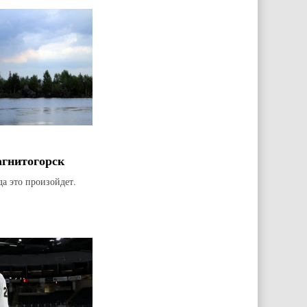
агнитогорск
да это произойдет.