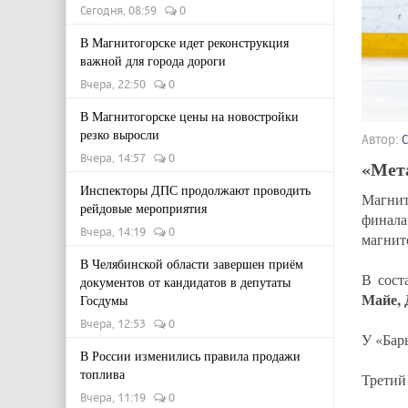
Сегодня, 08:59
0
В Магнитогорске идет реконструкция
важной для города дороги
Вчера, 22:50
0
В Магнитогорске цены на новостройки
резко выросли
Автор:
Вчера, 14:57
0
«Мета
Инспекторы ДПС продолжают проводить
Магнит
рейдовые мероприятия
финала
Вчера, 14:19
0
магнит
В Челябинской области завершен приём
В сост
документов от кандидатов в депутаты
Майе, 
Госдумы
Вчера, 12:53
0
У «Бар
В России изменились правила продажи
топлива
Третий
Вчера, 11:19
0