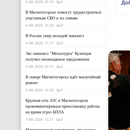
До
4-08-2026, 15:19
0
В Магнитогорске помогут трудоустроиться
участникам СВО и их семьям
4-08-2026, 12:26
0
В России умер молодой хоккеист
4-08-2026, 11:11
0
Экс-хоккеист "Металлурга" Кузнецов
получил неожиданное предложение
3-08-2026, 22:11
0
В сквере Магнитогорска идёт масштабный
ремонт
3-08-2026, 15:20
0
Крупная сеть АЗС в Магнитогорске
прокомментировала приостановку работы
на время угроз БПЛА
3-08-2026, 12:21
0
Магнитогорцам напомнили, что нужно