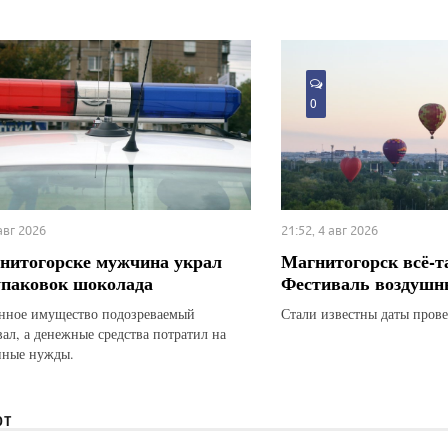
0
 авг 2026
21:52, 4 авг 2026
нитогорске мужчина украл
Магнитогорск всё-т
упаковок шоколада
Фестиваль воздушн
ное имущество подозреваемый
Стали известны даты прове
вал, а денежные средства потратил на
нные нужды.
ЮТ