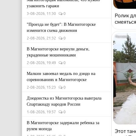
узаконить гаражи
3-08-2026, 11:30
0
Ролик дл
смеяться
"Проезда не будет": В Магнитогорске
изменится схема движения
2-08-2026, 21:32
0
В Магнитогорске вернули деньги,
украденные мошенниками
2-08-2026, 19:49
0
Малкин завоевал медаль по дзюдо на
соревнованиях в Магнитогорске
2-08-2026, 15:23
0
Дзюдоистка из Магнитогорска выиграла
Спартакиаду народов России
1-08-2026, 19:57
0
В Магнитогорске задержали ребенка за
рулем мопеда
Этот тан