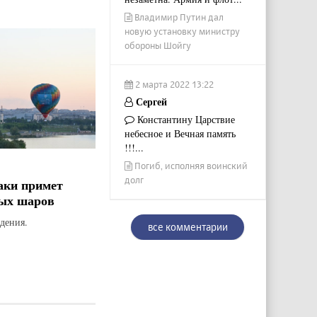
Владимир Путин дал
новую установку министру
обороны Шойгу
2 марта 2022 13:22
Сергей
Константину Царствие
небесное и Вечная память
!!!...
Погиб, исполняя воинский
долг
аки примет
ых шаров
дения.
все комментарии