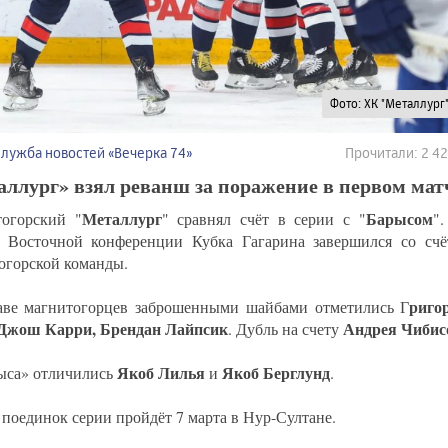
Фото: ХК "Металлург
Служба новостей «Вечерка 74»
Прочитали: 2 4
ллург» взял реванш за поражение в первом мат
Металлург
Барысом
огорский "
" сравнял счёт в серии с "
"
 Восточной конференции Кубка Гагарина завершился со сч
огорской команды.
риго
аве магнитогорцев заброшенными шайбами отметились Г
Джош Карри, Брендан Лайпсик
Андрея Чибис
. Дубль на счету
Якоб Лилья
Якоб Берглунд
ыса» отличились
и
.
 поединок серии пройдёт 7 марта в Нур-Султане.