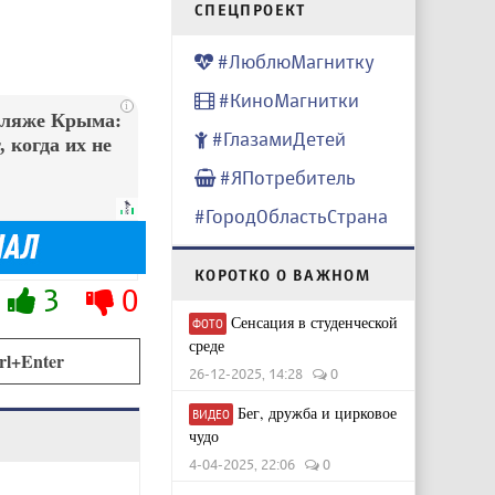
CПЕЦПРОЕКТ
#ЛюблюМагнитку
#КиноМагнитки
i
пляже Крыма:
#ГлазамиДетей
 когда их не
#ЯПотребитель
#ГородОбластьСтрана
КОРОТКО О ВАЖНОМ
3
0
Сенсация в студенческой
ФОТО
среде
rl+Enter
26-12-2025, 14:28
0
Бег, дружба и цирковое
ВИДЕО
чудо
4-04-2025, 22:06
0