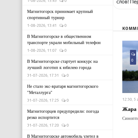
1-08-2026, 15:45
0
слов! Пе
Магнитогорск принимает крупный
спортивный турнир
1-08-2026, 13:41
0
КОММ
В Магнитогорске в общественном
транспорте украли мобильный телефон
1-08-2026, 11:07
0
0
В Магнитогорске стартует конкурс на
лучший логотип к юбилею города
31-07-2026, 17:31
0
Не стало экс-вратаря магнитогорского
"Металлурга"
12:30, 5
31-07-2026, 17:25
0
Жара 
Магнитогорцев предупредили: погода
резко испортится
Синопти
31-07-2026, 17:20
0
В Магнитогорске автомобиль улетел в