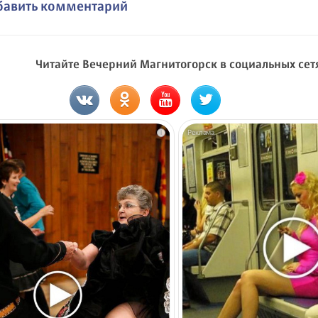
бавить комментарий
Читайте Вечерний Магнитогорск в социальных сет
i