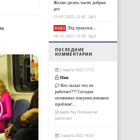
Желаю десять тысяч добрых
дел
21-01-2025, 22:42
0
Лёд тронулся…
ях
ВИДЕО
18-12-2023, 15:34
0
ПОСЛЕДНИЕ
КОММЕНТАРИИ
i
2 марта 2022 17:57
Ннн
Кто сказал что не
работает??? Сегодня
оплачивал покупки,никаких
проблем!...
Apple Pay больше не
работает
2 марта 2022 16:07