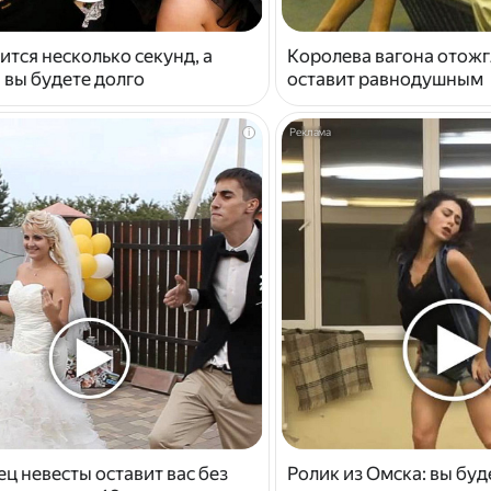
ится несколько секунд, а
Королева вагона отожг
 вы будете долго
оставит равнодушным
i
ец невесты оставит вас без
Ролик из Омска: вы буд