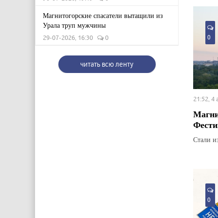
Магнитогорские спасатели вытащили из
Урала труп мужчины
0
29-07-2026, 16:30
0
читать всю ленту
21:52, 4
Магни
Фести
Стали и
0