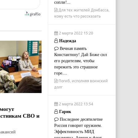
сопли!...
Для тех жителей Донбасса,
кому есть что рассказать
2 марта 2022 15:20
Надежда
Вечная память
Константину! Дай Боже сил
его родителям, чтобы
пережить это страшное
горе....
Погиб, исполняя воинский
долг
2 марта 2022 13:54
могут
Гарик
астникам СВО и
Последнее десятилетие
Россия говорит оружием.
Эффективность МИД
вакансий
незаметна. Армия и флот...