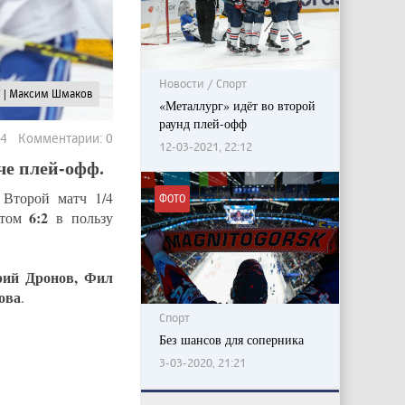
Новости / Спорт
" | Максим Шмаков
«Металлург» идёт во второй
раунд плей-офф
24 Комментарии: 0
12-03-2021, 22:12
че плей-офф.
. Второй матч 1/4
ФОТО
6:2
ётом
в пользу
рий Дронов, Фил
ова
.
Спорт
Без шансов для соперника
3-03-2020, 21:21