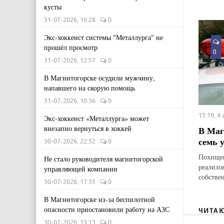
кусты
31-07-2026, 16:28
0
Экс-хоккеист системы "Металлурга" не
прошёл просмотр
0
31-07-2026, 12:57
0
В Магнитогорске осудили мужчину,
напавшего на скорую помощь
31-07-2026, 10:36
0
15:19, 4
Экс-хоккеист «Металлурга» может
внезапно вернуться в хоккей
В Маг
семь 
30-07-2026, 22:52
0
Похищен
Не стало руководителя магнитогорской
реализо
управляющей компании
собстве
30-07-2026, 17:35
0
В Магнитогорске из-за беспилотной
опасности приостановили работу на АЗС
ЧИТА
30-07-2026, 13:13
0