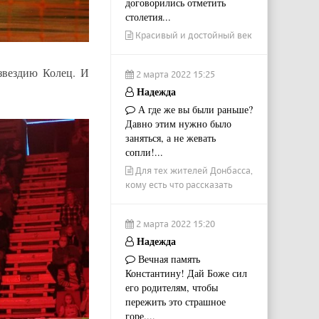
договорились отметить
столетия...
Красивый и достойный век
звездию Колец. И
2 марта 2022 15:25
Надежда
А где же вы были раньше?
Давно этим нужно было
заняться, а не жевать
сопли!...
Для тех жителей Донбасса,
кому есть что рассказать
2 марта 2022 15:20
Надежда
Вечная память
Константину! Дай Боже сил
его родителям, чтобы
пережить это страшное
горе....