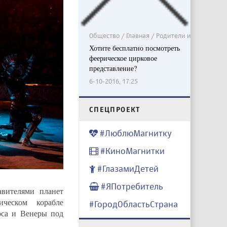
Общество / Главная / Родители и дети
Хотите бесплатно посмотреть
феерическое цирковое
представление?
6-10-2016, 17:25
CПЕЦПРОЕКТ
#ЛюблюМагнитку
#КиноМагнитки
#ГлазамиДетей
#ЯПотребитель
авителями планет
ческом корабле
#ГородОбластьСтрана
са и Венеры под