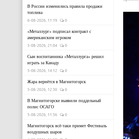
В России изменились правила продажи
топлива
6-08-2026, 11:19
0
«Металлург» подписал контракт с
американским игроком
5-08-2026, 21:04
0
Сын воспитанника «Металлурга» решил
играть за Канаду
5-08-2026, 14:12
0
Жара вернётся в Магнитогорск
5-08-2026, 12:30
0
В Магнитогорске выявили поддельный
полис ОСАГО
5-08-2026, 11:56
0
Магнитогорск всё-таки примет Фестиваль
воздушных шаров