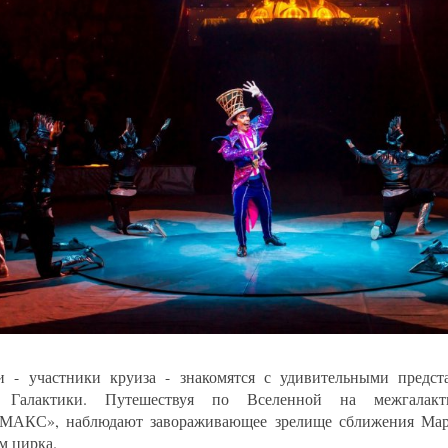
и - участники круиза - знакомятся с удивительными предст
 Галактики. Путешествуя по Вселенной на межгалакти
МАКС», наблюдают завораживающее зрелище сближения Мар
м цирка.