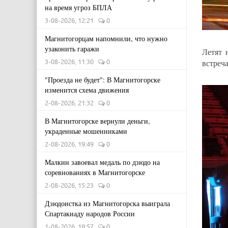
на время угроз БПЛА
3-08-2026, 12:21
0
Магнитогорцам напомнили, что нужно
узаконить гаражи
Летят 
встреч
3-08-2026, 11:30
0
"Проезда не будет": В Магнитогорске
изменится схема движения
2-08-2026, 21:32
0
В Магнитогорске вернули деньги,
украденные мошенниками
2-08-2026, 19:49
0
Малкин завоевал медаль по дзюдо на
соревнованиях в Магнитогорске
2-08-2026, 15:23
0
Дзюдоистка из Магнитогорска выиграла
Спартакиаду народов России
1-08-2026, 19:57
0