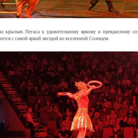
на крыльях Пегаса к удивительному яркому и прекрасному со
аются с самой яркой звездой во вселенной Солнцем.