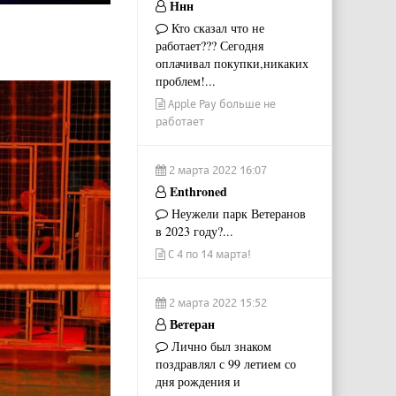
Ннн
Кто сказал что не
работает??? Сегодня
оплачивал покупки,никаких
проблем!...
Apple Pay больше не
работает
2 марта 2022 16:07
Enthroned
Неужели парк Ветеранов
в 2023 году?...
С 4 по 14 марта!
2 марта 2022 15:52
Ветеран
Лично был знаком
поздравлял с 99 летием со
дня рождения и