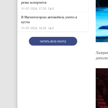
резко испортится
31-07-2026, 17:20
0
В Магнитогорске автомобиль улетел в
кусты
31-07-2026, 16:28
0
читать всю ленту
Лазер
дополн