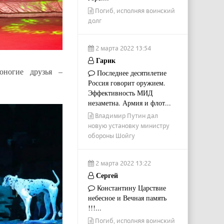
Погиб, исполняя воинский
долг
2 марта 2022 13:54
Гарик
оногие друзья –
Последнее десятилетие
Россия говорит оружием.
Эффективность МИД
незаметна. Армия и флот...
Владимир Путин дал
новую установку министру
обороны Шойгу
2 марта 2022 13:22
Сергей
Константину Царствие
небесное и Вечная память
!!!...
Погиб, исполняя воинский