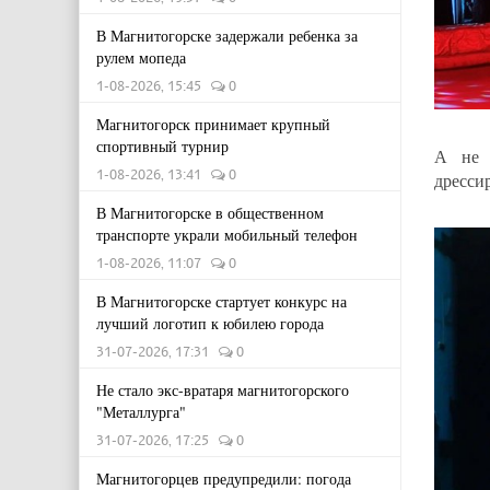
В Магнитогорске задержали ребенка за
рулем мопеда
1-08-2026, 15:45
0
Магнитогорск принимает крупный
спортивный турнир
А не з
1-08-2026, 13:41
0
дресси
В Магнитогорске в общественном
транспорте украли мобильный телефон
1-08-2026, 11:07
0
В Магнитогорске стартует конкурс на
лучший логотип к юбилею города
31-07-2026, 17:31
0
Не стало экс-вратаря магнитогорского
"Металлурга"
31-07-2026, 17:25
0
Магнитогорцев предупредили: погода