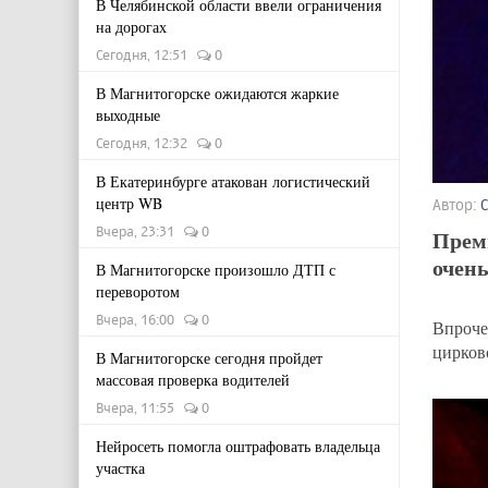
В Челябинской области ввели ограничения
на дорогах
Сегодня, 12:51
0
В Магнитогорске ожидаются жаркие
выходные
Сегодня, 12:32
0
В Екатеринбурге атакован логистический
центр WB
Автор:
Вчера, 23:31
0
Прем
очень
В Магнитогорске произошло ДТП с
переворотом
Вчера, 16:00
0
Впроче
цирков
В Магнитогорске сегодня пройдет
массовая проверка водителей
Вчера, 11:55
0
Нейросеть помогла оштрафовать владельца
участка