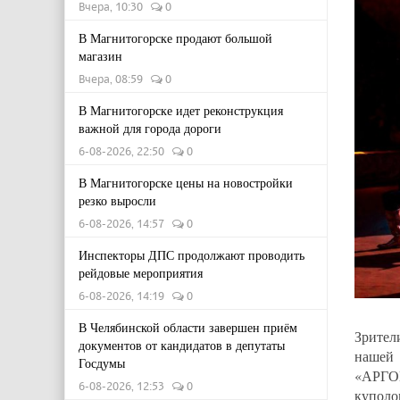
Вчера, 10:30
0
В Магнитогорске продают большой
магазин
Вчера, 08:59
0
В Магнитогорске идет реконструкция
важной для города дороги
6-08-2026, 22:50
0
В Магнитогорске цены на новостройки
резко выросли
6-08-2026, 14:57
0
Инспекторы ДПС продолжают проводить
рейдовые мероприятия
6-08-2026, 14:19
0
В Челябинской области завершен приём
Зрител
документов от кандидатов в депутаты
нашей
Госдумы
«АРГО
6-08-2026, 12:53
0
куполо