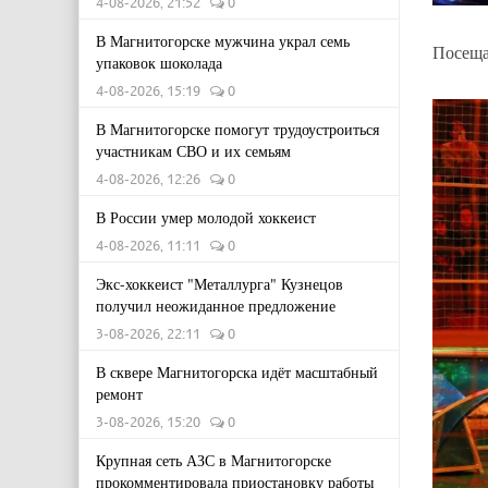
4-08-2026, 21:52
0
В Магнитогорске мужчина украл семь
Посеща
упаковок шоколада
4-08-2026, 15:19
0
В Магнитогорске помогут трудоустроиться
участникам СВО и их семьям
4-08-2026, 12:26
0
В России умер молодой хоккеист
4-08-2026, 11:11
0
Экс-хоккеист "Металлурга" Кузнецов
получил неожиданное предложение
3-08-2026, 22:11
0
В сквере Магнитогорска идёт масштабный
ремонт
3-08-2026, 15:20
0
Крупная сеть АЗС в Магнитогорске
прокомментировала приостановку работы