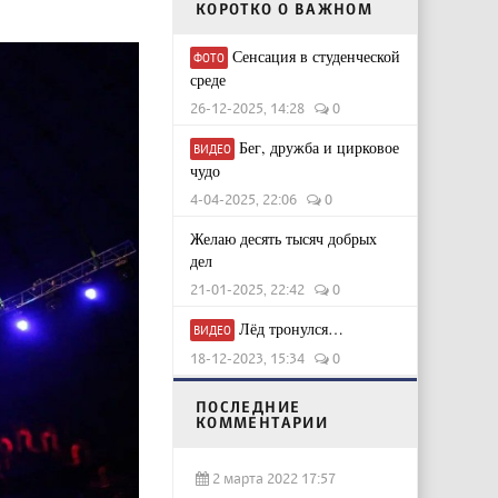
КОРОТКО О ВАЖНОМ
Сенсация в студенческой
ФОТО
среде
26-12-2025, 14:28
0
Бег, дружба и цирковое
ВИДЕО
чудо
4-04-2025, 22:06
0
Желаю десять тысяч добрых
дел
21-01-2025, 22:42
0
Лёд тронулся…
ВИДЕО
18-12-2023, 15:34
0
ПОСЛЕДНИЕ
КОММЕНТАРИИ
2 марта 2022 17:57