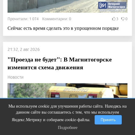
Прочитали: 1 074 Комментарии: 0
3
0
Сейчас есть время сделать это в упрощенном порядке
21:32, 2 авг 2026
"Проезда не будет": В Магнитогорске
изменится схема движения
Новости
Мы используем cookie для улучшения работы сайта. Находясь на
Ролик из Омска: вы будете смеяться
i
данном сайте вы соглашаетесь с тем, что мы используем
долго
Яндекс.Метрику и собираем cookie-файлы.
Принять
Подробнее
Подробнее