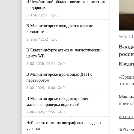
В Челябинской области ввели ограничения
на дорогах
Вчера, 12:51
0
В Магнитогорске ожидаются жаркие
выходные
Автор:
Вчера, 12:32
0
Влад
В Екатеринбурге атакован логистический
росс
центр WB
Креди
7-08-2026, 23:31
0
В Магнитогорске произошло ДТП с
«Креди
переворотом
этом с
7-08-2026, 16:00
0
Максим
В Магнитогорске сегодня пройдет
предос
массовая проверка водителей
7-08-2026, 11:55
0
по пот
Нейросеть помогла оштрафовать владельца
участка
300 тыс