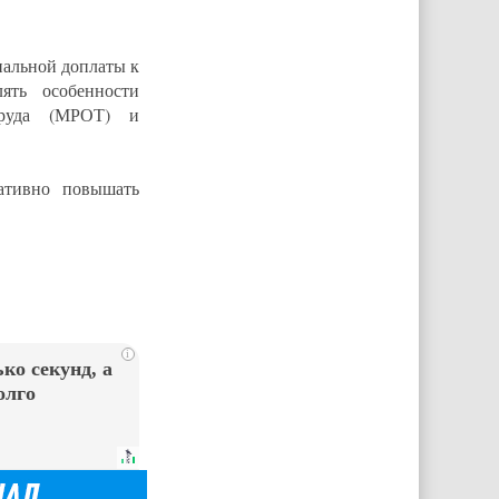
иальной доплаты к
ять особенности
труда (МРОТ) и
ативно повышать
i
ко секунд, а
олго