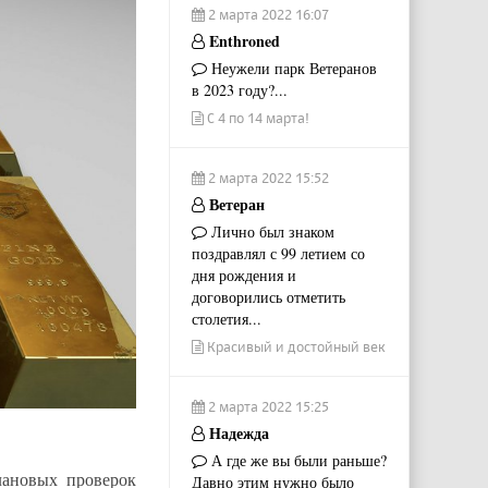
2 марта 2022 16:07
Enthroned
Неужели парк Ветеранов
в 2023 году?...
С 4 по 14 марта!
2 марта 2022 15:52
Ветеран
Лично был знаком
поздравлял с 99 летием со
дня рождения и
договорились отметить
столетия...
Красивый и достойный век
2 марта 2022 15:25
Надежда
А где же вы были раньше?
лановых проверок
Давно этим нужно было