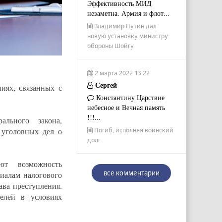
Эффективность МИД
незаметна. Армия и флот...
Владимир Путин дал
новую установку министру
обороны Шойгу
2 марта 2022 13:22
Сергей
иях, связанных с
Константину Царствие
небесное и Вечная память
!!!...
ального закона,
Погиб, исполняя воинский
 уголовных дел о
долг
ют возможность
все комментарии
иалам налогового
ава преступления.
елей в условиях