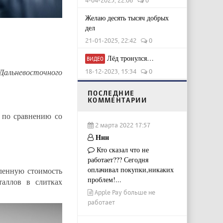
Желаю десять тысяч добрых
дел
21-01-2025, 22:42
0
Лёд тронулся…
ВИДЕО
 Дальневосточного
18-12-2023, 15:34
0
ПОСЛЕДНИЕ
КОММЕНТАРИИ
 по сравнению со
2 марта 2022 17:57
Ннн
Кто сказал что не
работает??? Сегодня
оплачивал покупки,никаких
ленную стоимость
проблем!...
аллов в слитках
Apple Pay больше не
работает