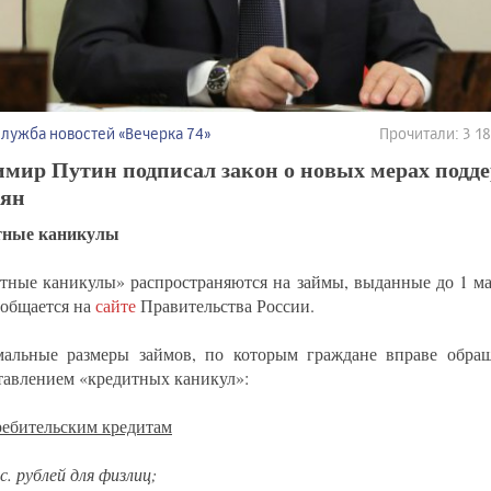
Служба новостей «Вечерка 74»
Прочитали: 3 
имир Путин подписал закон о новых мерах подд
иян
тные каникулы
тные каникулы» распространяются на займы, выданные до 1 ма
ообщается на
сайте
Правительства России.
альные размеры займов, по которым граждане вправе обращ
тавлением «кредитных каникул»:
ребительским кредитам
. рублей для физлиц;