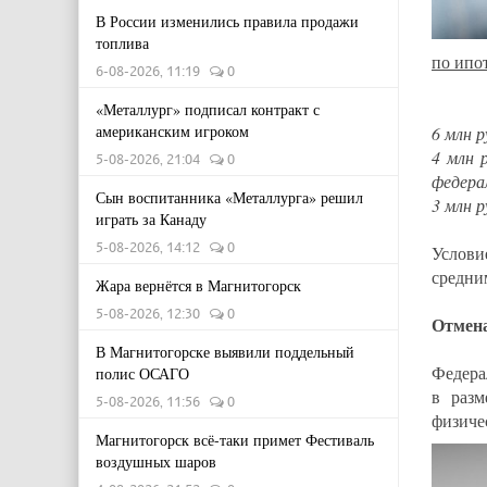
В России изменились правила продажи
топлива
по ипо
6-08-2026, 11:19
0
«Металлург» подписал контракт с
американским игроком
6 млн р
4 млн 
5-08-2026, 21:04
0
федера
Сын воспитанника «Металлурга» решил
3 млн р
играть за Канаду
5-08-2026, 14:12
0
Услови
средни
Жара вернётся в Магнитогорск
5-08-2026, 12:30
0
Отмена
В Магнитогорске выявили поддельный
Федера
полис ОСАГО
в разм
5-08-2026, 11:56
0
физиче
Магнитогорск всё-таки примет Фестиваль
воздушных шаров