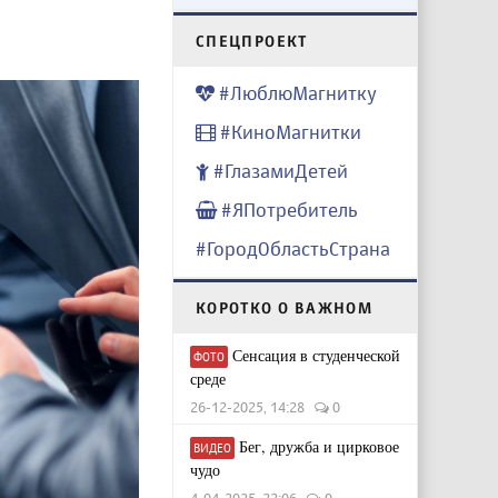
CПЕЦПРОЕКТ
#ЛюблюМагнитку
#КиноМагнитки
#ГлазамиДетей
#ЯПотребитель
#ГородОбластьСтрана
КОРОТКО О ВАЖНОМ
Сенсация в студенческой
ФОТО
среде
26-12-2025, 14:28
0
Бег, дружба и цирковое
ВИДЕО
чудо
4-04-2025, 22:06
0