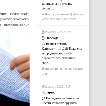
заняться, а не жевать
сопли!...
ении небольшого
Для тех жителей Донбасса,
емиологического,
кому есть что рассказать
ти промышленной
2 марта 2022 15:20
Надежда
Вечная память
Константину! Дай Боже сил
его родителям, чтобы
пережить это страшное
горе....
Погиб, исполняя воинский
долг
2 марта 2022 13:54
Гарик
Последнее десятилетие
Россия говорит оружием.