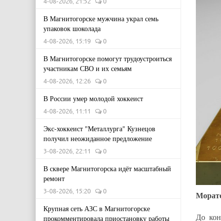
4-08-2026, 21:52
0
В Магнитогорске мужчина украл семь
упаковок шоколада
4-08-2026, 15:19
0
В Магнитогорске помогут трудоустроиться
участникам СВО и их семьям
4-08-2026, 12:26
0
В России умер молодой хоккеист
4-08-2026, 11:11
0
Экс-хоккеист "Металлурга" Кузнецов
получил неожиданное предложение
3-08-2026, 22:11
0
В сквере Магнитогорска идёт масштабный
ремонт
3-08-2026, 15:20
0
Морато
Крупная сеть АЗС в Магнитогорске
До кон
прокомментировала приостановку работы