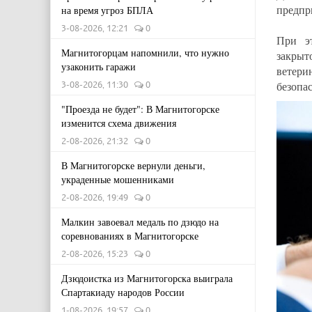
предпр
на время угроз БПЛА
3-08-2026, 12:21
0
При э
Магнитогорцам напомнили, что нужно
закрыт
узаконить гаражи
ветери
безопа
3-08-2026, 11:30
0
"Проезда не будет": В Магнитогорске
изменится схема движения
2-08-2026, 21:32
0
В Магнитогорске вернули деньги,
украденные мошенниками
2-08-2026, 19:49
0
Малкин завоевал медаль по дзюдо на
соревнованиях в Магнитогорске
2-08-2026, 15:23
0
Дзюдоистка из Магнитогорска выиграла
Спартакиаду народов России
1-08-2026, 19:57
0