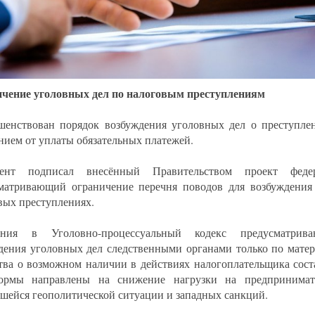
чение уголовных дел по налоговым преступлениям
шенствован порядок возбуждения уголовных дел о преступлен
нием от уплаты обязательных платежей.
дент подписал внесённый Правительством проект федер
матривающий ограничение перечня поводов для возбуждения
вых преступлениях.
ения в Уголовно-процессуальный кодекс предусматрива
дения уголовных дел следственными органами только по матер
тва о возможном наличии в действиях налогоплательщика сост
ормы направлены на снижение нагрузки на предпринимат
шейся геополитической ситуации и западных санкций.