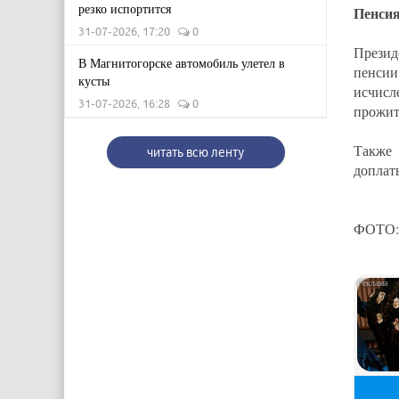
резко испортится
Пенсия
31-07-2026, 17:20
0
Презид
В Магнитогорске автомобиль улетел в
пенси
кусты
исчис
31-07-2026, 16:28
0
прожит
Также 
читать всю ленту
доплат
ФОТО: 