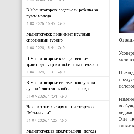
В Магнитогорске задержали ребенка за
рулем мопеда
1-08-2026, 15:45
0
Магнитогорск принимает крупный
Ограни
спортивный турнир
1-08-2026, 13:41
0
Усовер
В Магнитогорске в общественном
уклоне
транспорте украли мобильный телефон
1-08-2026, 11:07
0
Прези
предус
В Магнитогорске стартует конкурс на
налого
лучший логотип к юбилею города
31-07-2026, 17:31
0
Измен
возбуж
Не стало экс-вратаря магнитогорского
ведомс
"Металлурга"
Эти н
31-07-2026, 17:25
0
сложив
Магнитогорцев предупредили: погода