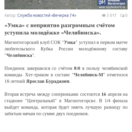
Автор:
Служба новостей «Вечерка 74»
3 017
0
«Умка» с неприятно разгромным счётом
уступила молодёжке «Челябинска».
Умка
Магнитогорский клуб СОК "
" уступил в первом матче
любительского Кубка России молодёжному составу
Челябинска
"
".
8:0
Поединок завершился со счётом
в пользу челябинской
Челябинск-М
команды. Хет-триком в составе "
" отметился
Ярослав Бураджиев
18-летний
.
16
Вторая встреча между соперниками состоится
апреля на
стадионе "Центральный" в Магнитогорске. В 1/4 финала
выйдет команда, которая будет иметь лучшую разницу по
забитым мячам по сумме двух поединков.
_