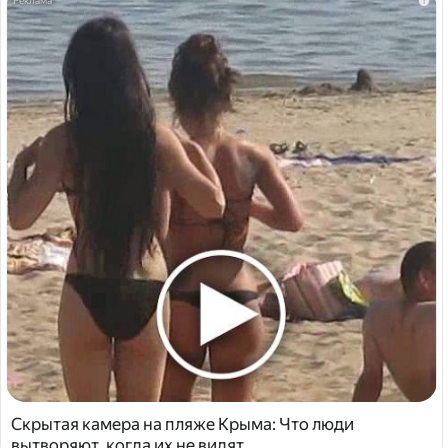
i
Скрытая камера на пляже Крыма: Что люди
вытворяют, когда их не видят...