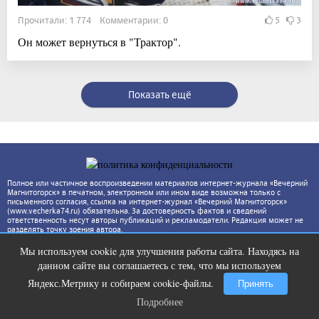
Прочитали: 1 774 Комментарии: 0
5
3
Он может вернуться в "Трактор".
Показать ещё
Полное или частичное воспроизведении материалов интернет-журнала «Вечерний
Магнитогорск» в печатном, электронном или ином виде возможна только с
письменного согласия, ссылка на интернет-журнал «Вечерний Магнитогорск»
(www.vecherka74.ru) обязательна. За достоверность фактов и сведений
ответственность несут авторы публикаций и рекламодатели. Редакция может не
разделять точку зрения автора.
Мы используем cookie для улучшения работы сайта. Находясь на
Публичный удар Зеленскому от
i
данном сайте вы соглашаетесь с тем, что мы используем
Кличко: это настоящий вызов
Яндекс.Метрику и собираем cookie-файлы.
Принять
Подробнее
Подробнее