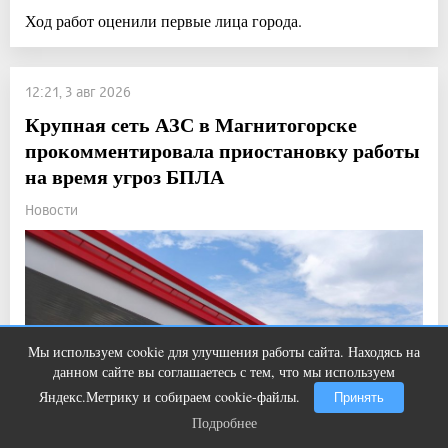
Ход работ оценили первые лица города.
12:21, 3 авг 2026
Крупная сеть АЗС в Магнитогорске
прокомментировала приостановку работы
на время угроз БПЛА
Новости
Мы используем cookie для улучшения работы сайта. Находясь на
Этот танец невесты оставит вас без
i
данном сайте вы соглашаетесь с тем, что мы используем
слов! Пересмотрела 10 раз
Яндекс.Метрику и собираем cookie-файлы.
Принять
Подробнее
Подробнее