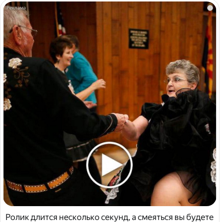
i
Ролик длится несколько секунд, а смеяться вы будете