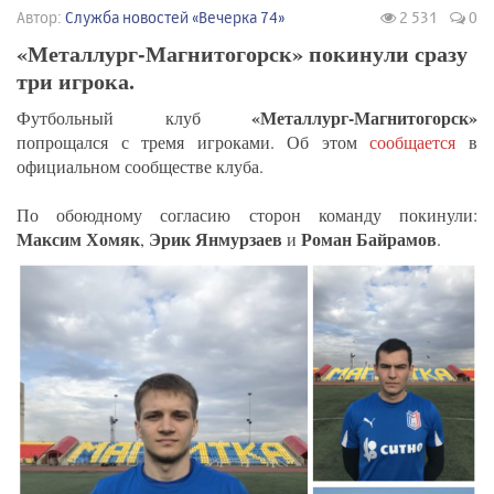
Автор:
Служба новостей «Вечерка 74»
2 531
0
«Металлург-Магнитогорск» покинули сразу
три игрока.
«Металлург-Магнитогорск»
Футбольный клуб
попрощался с тремя игроками. Об этом
сообщается
в
официальном сообществе клуба.
По обоюдному согласию сторон команду покинули:
Максим Хомяк
Эрик Янмурзаев
Роман Байрамов
,
и
.