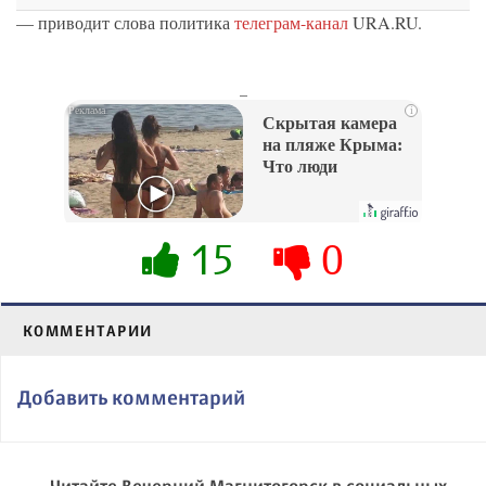
— приводит слова политика
телеграм-канал
URA.RU.
_
i
Скрытая камера
на пляже Крыма:
Что люди
вытворяют, когда
их не видят...
15
0
КОММЕНТАРИИ
Добавить комментарий
Читайте Вечерний Магнитогорск в социальных