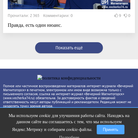
Прочитали: 2 365 Комментарии: 0
9
0
Правда, есть один нюанс.
Показать ещё
Полное или частичное воспроизведении материалов интернет-журнала «Вечерний
Магнитогорск» в печатном, электронном или ином виде возможна только с
письменного согласия, ссылка на интернет-журнал «Вечерний Магнитогорск»
(www.vecherka74.ru) обязательна. За достоверность фактов и сведений
ответственность несут авторы публикаций и рекламодатели. Редакция может не
разделять точку зрения автора.
Мы используем cookie для улучшения работы сайта. Находясь на
Ролик из Омска: вы будете смеяться
i
данном сайте вы соглашаетесь с тем, что мы используем
долго
Яндекс.Метрику и собираем cookie-файлы.
Принять
Подробнее
Подробнее