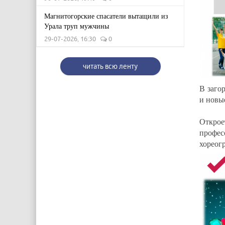
Магнитогорские спасатели вытащили из
Урала труп мужчины
29-07-2026, 16:30
0
читать всю ленту
В заго
и новы
Открое
профес
хореог