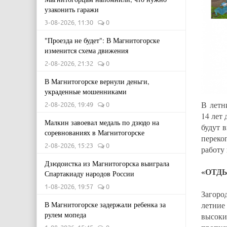
узаконить гаражи
3-08-2026, 11:30
0
"Проезда не будет": В Магнитогорске
изменится схема движения
2-08-2026, 21:32
0
В Магнитогорске вернули деньги,
украденные мошенниками
В летн
2-08-2026, 19:49
0
14 лет
Малкин завоевал медаль по дзюдо на
будут 
соревнованиях в Магнитогорске
переко
2-08-2026, 15:23
0
работу
Дзюдоистка из Магнитогорска выиграла
«ОТДЫ
Спартакиаду народов России
1-08-2026, 19:57
0
Загоро
летни
В Магнитогорске задержали ребенка за
рулем мопеда
высоки