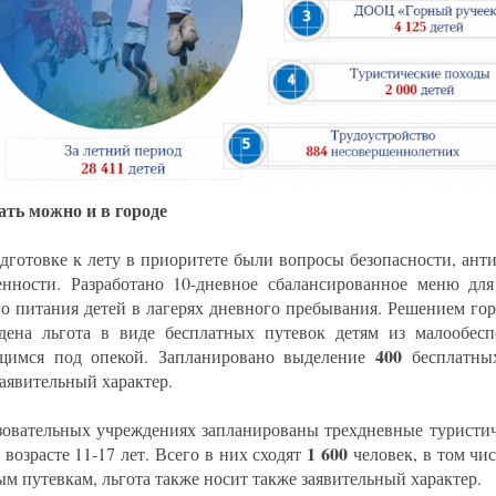
ть можно и в городе
дготовке к лету в приоритете были вопросы безопасности, ант
нности. Разработано 10-дневное сбалансированное меню для
го питания детей в лагерях дневного пребывания. Решением го
дена льгота в виде бесплатных путевок детям из малообес
400
щимся под опекой. Запланировано выделение
бесплатны
заявительный характер.
зовательных учреждениях запланированы трехдневные туристич
1 600
 возрасте 11-17 лет. Всего в них сходят
человек, в том чи
ым путевкам, льгота также носит также заявительный характер.