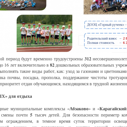
312
ий период будут временно трудоустроены
несовершеннолет
82
 до 16 лет включительно в
дошкольных образовательных учреж
выполнять такие виды работ, как: уход за газонами и цветниками
пка почвы, посадка, прополка, поддержание чистоты тротуаро
 приоритет отдан обучающимся, находящимся в трудной жизненн
Х» для отдыха
Абзаково
Карагайский
дные муниципальные комплексы «
» и «
5
е смены почти
тысяч детей. Для безопасности периметр ко
м ограждением, в темное время суток территории освеще