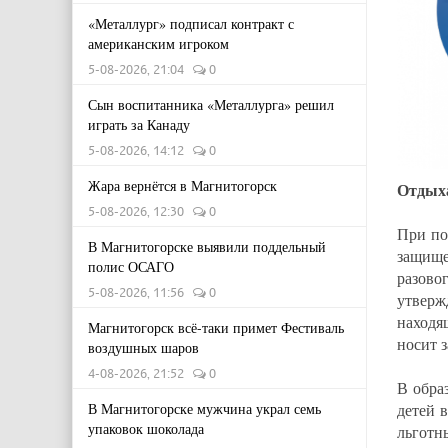
«Металлург» подписал контракт с
американским игроком
5-08-2026, 21:04
0
Сын воспитанника «Металлурга» решил
играть за Канаду
5-08-2026, 14:12
0
Жара вернётся в Магнитогорск
Отдыха
5-08-2026, 12:30
0
При по
В Магнитогорске выявили поддельный
защище
полис ОСАГО
разово
5-08-2026, 11:56
0
утверж
находя
Магнитогорск всё-таки примет Фестиваль
носит 
воздушных шаров
4-08-2026, 21:52
0
В обра
В Магнитогорске мужчина украл семь
детей в
упаковок шоколада
льготн