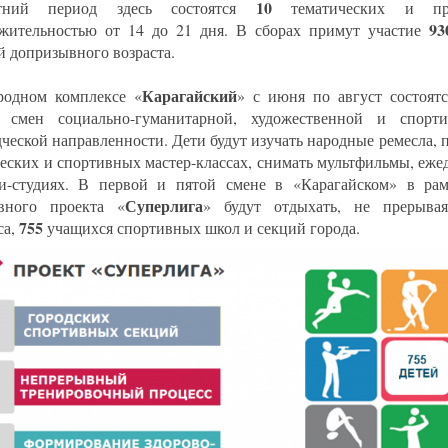
10
ний период здесь состоятся
тематических и п
9
жительностью от 14 до 21 дня. В сборах примут участие
 допризывного возраста.
Карагайский
родном комплексе «
» с июня по август состоят
 смен социально-гуманитарной, художественной и спортив
дческой направленности. Дети будут изучать народные ремесла, 
ческих и спортивных мастер-классах, снимать мультфильмы, еже
и-студиях. В первой и пятой смене в «Карагайском» в ра
Суперлига
вного проекта «
» будут отдыхать, не прерывая
755
са,
учащихся спортивных школ и секций города.