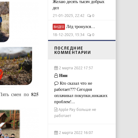
Желаю десять тысяч добрых
дел
21-01-2025, 22:42
0
Лёд тронулся…
ВИДЕО
18-12-2023, 15:34
0
ПОСЛЕДНИЕ
КОММЕНТАРИИ
2 марта 2022 17:57
Ннн
Кто сказал что не
работает??? Сегодня
825
 Пять смен по
оплачивал покупки,никаких
проблем!...
Apple Pay больше не
работает
2 марта 2022 16:07