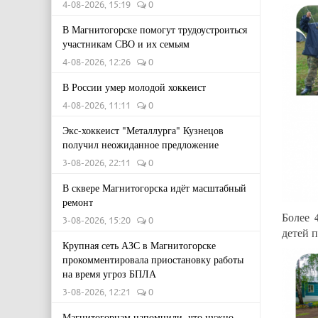
4-08-2026, 15:19
0
В Магнитогорске помогут трудоустроиться
участникам СВО и их семьям
4-08-2026, 12:26
0
В России умер молодой хоккеист
4-08-2026, 11:11
0
Экс-хоккеист "Металлурга" Кузнецов
получил неожиданное предложение
3-08-2026, 22:11
0
В сквере Магнитогорска идёт масштабный
ремонт
Более
3-08-2026, 15:20
0
детей 
Крупная сеть АЗС в Магнитогорске
прокомментировала приостановку работы
на время угроз БПЛА
3-08-2026, 12:21
0
Магнитогорцам напомнили, что нужно