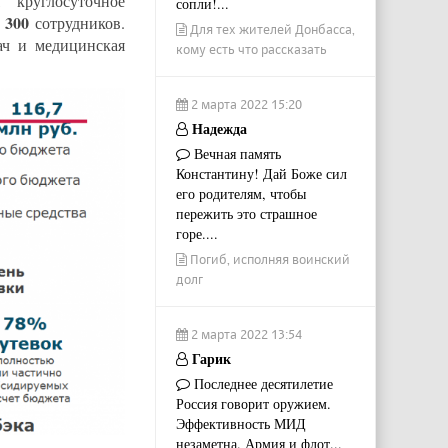
круглосуточное
сопли!...
300
ь
сотрудников.
Для тех жителей Донбасса,
ач и медицинская
кому есть что рассказать
2 марта 2022 15:20
Надежда
Вечная память
Константину! Дай Боже сил
его родителям, чтобы
пережить это страшное
горе....
Погиб, исполняя воинский
долг
2 марта 2022 13:54
Гарик
Последнее десятилетие
Россия говорит оружием.
Эффективность МИД
незаметна. Армия и флот...