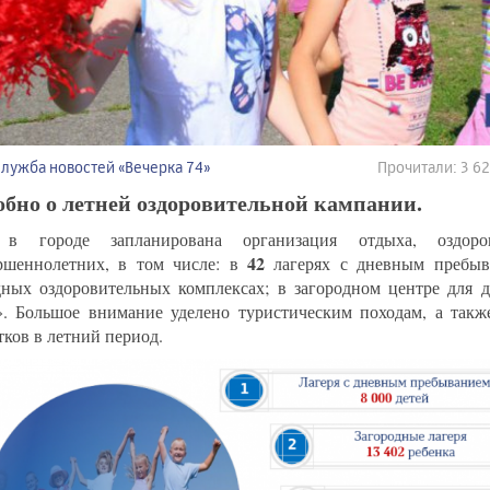
Служба новостей «Вечерка 74»
Прочитали: 3 6
бно о летней оздоровительной кампании.
 в городе запланирована организация отдыха, оздо
42
ршеннолетних, в том числе: в
лагерях с дневным пребы
дных оздоровительных комплексах; в загородном центре для 
». Большое внимание уделено туристическим походам, а также
тков в летний период.