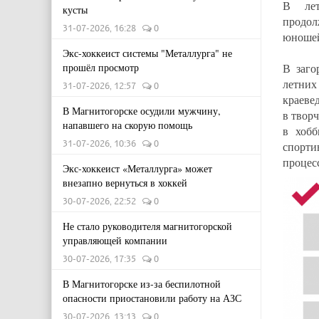
В лет
кусты
продол
31-07-2026, 16:28
0
юношей
Экс-хоккеист системы "Металлурга" не
прошёл просмотр
В заго
летних
31-07-2026, 12:57
0
краеве
В Магнитогорске осудили мужчину,
в твор
напавшего на скорую помощь
в хобб
31-07-2026, 10:36
0
спорти
процес
Экс-хоккеист «Металлурга» может
внезапно вернуться в хоккей
30-07-2026, 22:52
0
Не стало руководителя магнитогорской
управляющей компании
30-07-2026, 17:35
0
В Магнитогорске из-за беспилотной
опасности приостановили работу на АЗС
30-07-2026, 13:13
0