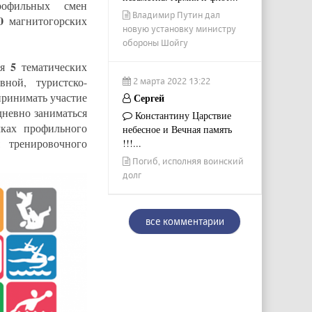
рофильных смен
Владимир Путин дал
30
магнитогорских
новую установку министру
обороны Шойгу
5
ся
тематических
ной, туристско-
2 марта 2022 13:22
принимать участие
Сергей
дневно заниматься
Константину Царствие
мках профильного
небесное и Вечная память
 тренировочного
!!!...
Погиб, исполняя воинский
долг
все комментарии