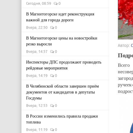
Сегодня, 08:59
0
В Магнитогорске идет реконструкция
важной для города дороги
Вчера, 22:50
0
В Магнитогорске цены на новостройки
резко выросли
Автор:
Вчера, 14:57
0
Подро
Инспекторы ДПС продолжают проводить
Всего
рейдовые мероприятия
несове
Вчера, 14:19
0
загоро
ручеек
В Челябинской области завершен приём
подрос
документов от кандидатов в депутаты
Госдумы
Вчера, 12:53
0
В России изменились правила продажи
топлива
Вчера, 11:19
0