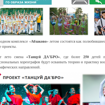
Абзаково
родном комплексе «
» летом состоятся как полюбившиес
е проекты.
«Танцуй ДА’БРО»
250
т лето смена
, где более
детей 
сиональных хореографов будут осваивать теорию и практику в
рафических направлений.