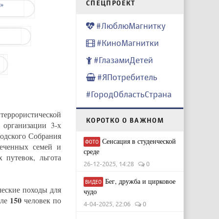
CПЕЦПРОЕКТ
#ЛюблюМагнитку
#КиноМагнитки
#ГлазамиДетей
#ЯПотребитель
#ГородОбластьСтрана
итеррористической
КОРОТКО О ВАЖНОМ
 организации 3-х
родского Собрания
Сенсация в студенческой
ФОТО
печенных семей и
среде
х путевок, льгота
26-12-2025, 14:28
0
Бег, дружба и цирковое
ВИДЕО
еские походы для
чудо
150
сле
человек по
4-04-2025, 22:06
0