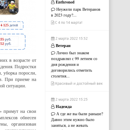
Enthroned
Неужели парк Ветеранов
в 2023 году?...
С 4 по 14 марта!
2 марта 2022 15:52
Ветеран
Лично был знаком
поздравлял с 99 летием со
них в возрасте от
дня рождения и
дения. Подростки
договорились отметить
, уборка поросли,
столетия...
в. При приеме на
Красивый и достойный век
ой ситуации.
2 марта 2022 15:25
Надежда
» примут на свои
А где же вы были раньше?
мплексов обнесен
Давно этим нужно было
ны, организован
заняться, а не жевать