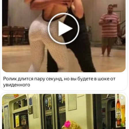
Ролик длится пару секунд, но вы будете в шоке от
увиденного
i