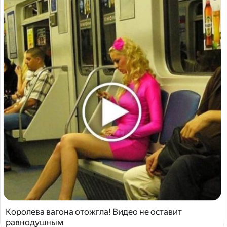
Королева вагона отожгла! Видео не оставит
равнодушным