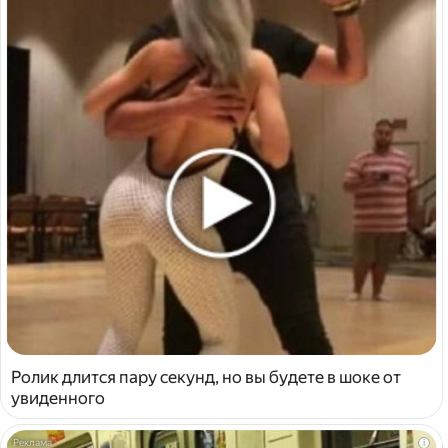
Ролик длится пару секунд, но вы будете в шоке от
увиденного
i