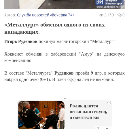
Автор:
Служба новостей «Вечерка 74»
2 159
0
«Металлург» обменял одного из своих
нападающих.
Игорь Руденков
покинул магнитогорский "Металлург".
Хоккеист обменян в хабаровский "Амур" на денежную
компенсацию.
Руденков
9
В составе "Металлурга"
провёл
игр, в которых
0+1
набрал одно очко (
). В плей-офф на лёд не выходил.
_
i
Ролик длится
несколько секунд,
а смеяться вы
будете долго