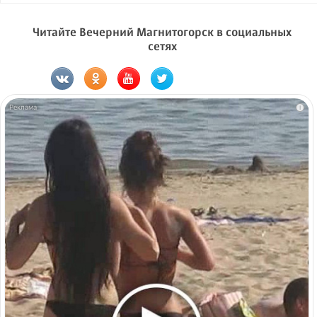
Читайте Вечерний Магнитогорск в социальных
сетях
i