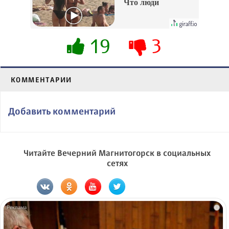
Что люди
вытворяют, когда
их не видят...
19
3
КОММЕНТАРИИ
Добавить комментарий
Читайте Вечерний Магнитогорск в социальных
сетях
i