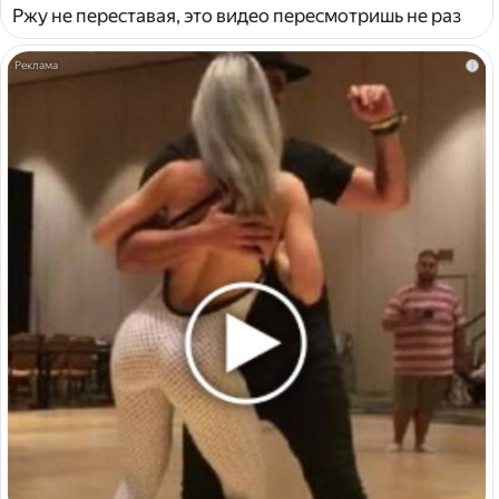
Ржу не переставая, это видео пересмотришь не раз
i