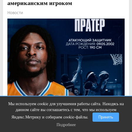
американским игроком
Новости
Мы используем cookie для улучшения работы сайта. Находясь на
Этот танец невесты оставит вас без
i
Прочитали: 812 Комментарии: 0
2
0
данном сайте вы соглашаетесь с тем, что мы используем
слов! Пересмотрела 10 раз
Он будет выступать на позиции атакующего защитника
Яндекс.Метрику и собираем cookie-файлы.
Принять
Подробнее
Подробнее