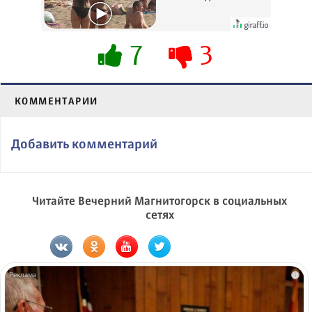
вытворяют, когда
их не видят...
7
3
КОММЕНТАРИИ
Добавить комментарий
Читайте Вечерний Магнитогорск в социальных
сетях
i