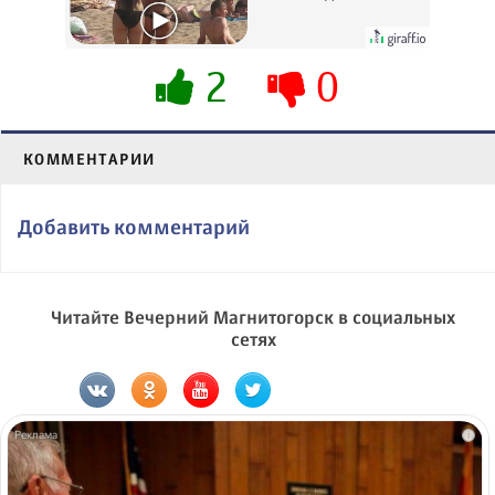
вытворяют, когда
их не видят...
2
0
КОММЕНТАРИИ
Добавить комментарий
Читайте Вечерний Магнитогорск в социальных
сетях
i