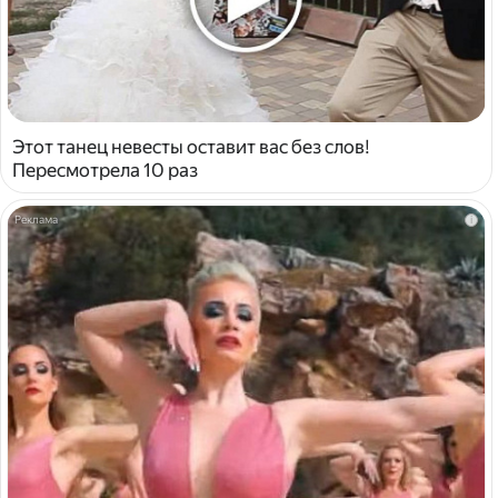
Этот танец невесты оставит вас без слов!
Пересмотрела 10 раз
i