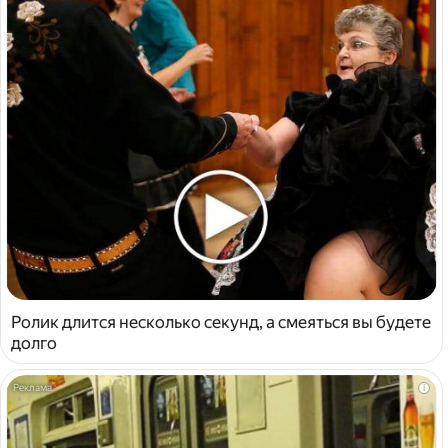
Ролик длится несколько секунд, а смеяться вы будете
долго
i