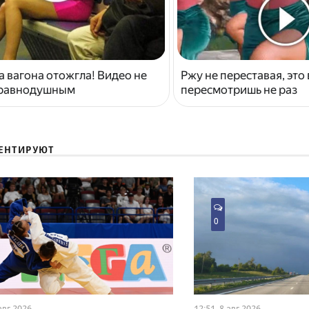
 вагона отожгла! Видео не
Ржу не переставая, это
 равнодушным
пересмотришь не раз
ЕНТИРУЮТ
0
 авг 2026
12:51, 8 авг 2026