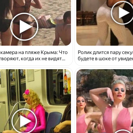
 камера на пляже Крыма: Что
Ролик длится пару секу
воряют, когда их не видят...
будете в шоке от увид
i