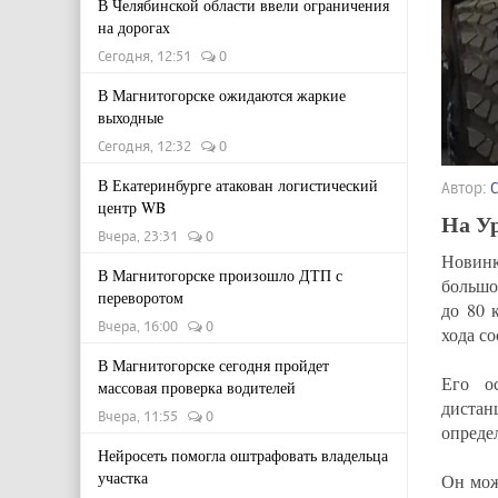
В Челябинской области ввели ограничения
на дорогах
Сегодня, 12:51
0
В Магнитогорске ожидаются жаркие
выходные
Сегодня, 12:32
0
В Екатеринбурге атакован логистический
Автор:
центр WB
На У
Вчера, 23:31
0
Новинк
В Магнитогорске произошло ДТП с
большо
переворотом
до 80 
Вчера, 16:00
0
хода со
В Магнитогорске сегодня пройдет
Его о
массовая проверка водителей
дистан
Вчера, 11:55
0
опреде
Нейросеть помогла оштрафовать владельца
участка
Он мож