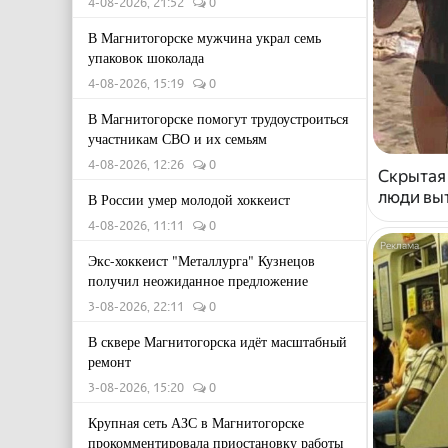
4-08-2026, 21:52
0
В Магнитогорске мужчина украл семь
упаковок шоколада
4-08-2026, 15:19
0
В Магнитогорске помогут трудоустроиться
участникам СВО и их семьям
4-08-2026, 12:26
0
Скрытая
люди выт
В России умер молодой хоккеист
4-08-2026, 11:11
0
Экс-хоккеист "Металлурга" Кузнецов
получил неожиданное предложение
3-08-2026, 22:11
0
В сквере Магнитогорска идёт масштабный
ремонт
3-08-2026, 15:20
0
Крупная сеть АЗС в Магнитогорске
прокомментировала приостановку работы