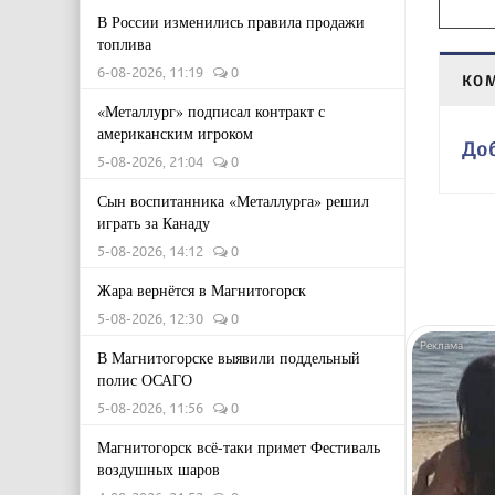
В России изменились правила продажи
топлива
6-08-2026, 11:19
0
КО
«Металлург» подписал контракт с
американским игроком
До
5-08-2026, 21:04
0
Сын воспитанника «Металлурга» решил
играть за Канаду
5-08-2026, 14:12
0
Жара вернётся в Магнитогорск
5-08-2026, 12:30
0
В Магнитогорске выявили поддельный
полис ОСАГО
5-08-2026, 11:56
0
Магнитогорск всё-таки примет Фестиваль
воздушных шаров