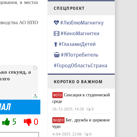
дования, в местах
CПЕЦПРОЕКТ
оизводства АО НПО
#ЛюблюМагнитку
#КиноМагнитки
#ГлазамиДетей
#ЯПотребитель
#ГородОбластьСтрана
i
ко секунд, а
олго
КОРОТКО О ВАЖНОМ
Сенсация в студенческой
ФОТО
среде
26-12-2025, 14:28
0
5
0
Бег, дружба и цирковое
ВИДЕО
чудо
4-04-2025, 22:06
0