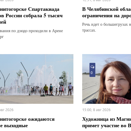
нитогорске Спартакиада
В Челябинской обла
ов России собрала 5 тысяч
ограничения на дор
лей
Речь идет о большегрузах 
трассах.
вания по дзюдо проходили в Арене
рг
0
 авг 2026
15:00, 8 авг 2026
нитогорске ожидаются
Художница из Магн
е выходные
примет участие во 