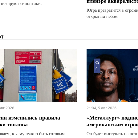
пленэре акварелист
гнозируют синоптики.
Югра превратится в огром
открытым небом
ЮТ
0
 авг 2026
21:04, 5 авг 2026
сии изменились правила
«Металлург» подпис
жи топлива
американским игро
ываем, к чему нужно быть готовым
Он будет выступать на по