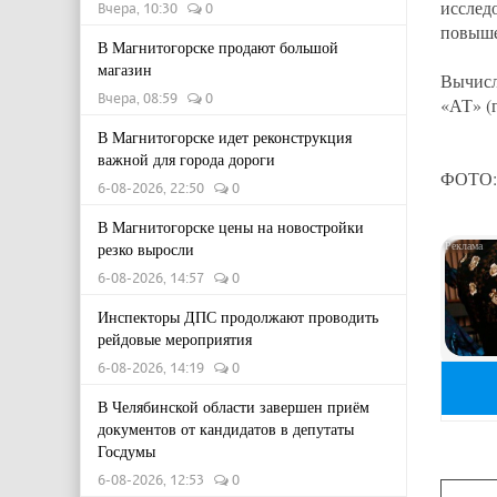
исслед
Вчера, 10:30
0
повыше
В Магнитогорске продают большой
магазин
Вычисл
Вчера, 08:59
0
«АТ» (
В Магнитогорске идет реконструкция
важной для города дороги
ФОТО: 
6-08-2026, 22:50
0
В Магнитогорске цены на новостройки
резко выросли
6-08-2026, 14:57
0
Инспекторы ДПС продолжают проводить
рейдовые мероприятия
6-08-2026, 14:19
0
В Челябинской области завершен приём
документов от кандидатов в депутаты
Госдумы
6-08-2026, 12:53
0