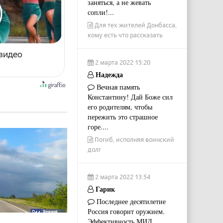
заняться, а не жевать
сопли!...
Для тех жителей Донбасса,
кому есть что рассказать
 видео
2 марта 2022 15:20
Надежда
Вечная память
Константину! Дай Боже сил
его родителям, чтобы
пережить это страшное
горе....
Погиб, исполняя воинский
долг
2 марта 2022 13:54
Гарик
Последнее десятилетие
Россия говорит оружием.
Эффективность МИД