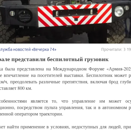
Служба новостей «Вечерка 74»
Прочитали: 3 
рале представили беспилотный грузовик
а была представлена на Международном Форуме «Армия-2022
е впечатление на посетителей выставки. Беспилотник может р
км/ч, преодолевать различные препятствия, включая брод глуби
ставляет 800 км.
собенностями является то, что управление им может осу
ционно, посредством пульта управления, так и в автономном 
ленной оператором траектории.
ет найти применение в условиях, недоступных для людей, при