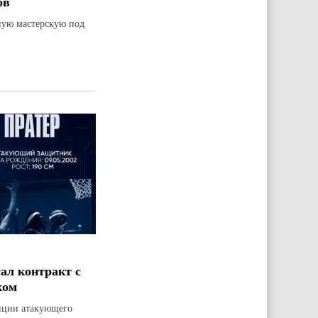
ов
ную мастерскую под
ал контракт с
ком
зиции атакующего