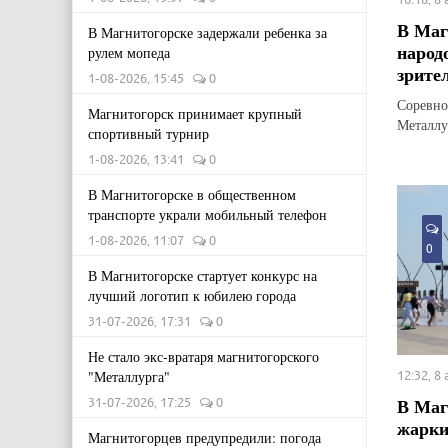
В Маг
В Магнитогорске задержали ребенка за
народ
рулем мопеда
зрите
1-08-2026, 15:45
0
Соревно
Магнитогорск принимает крупный
Металлу
спортивный турнир
1-08-2026, 13:41
0
В Магнитогорске в общественном
транспорте украли мобильный телефон
1-08-2026, 11:07
0
0
В Магнитогорске стартует конкурс на
лучший логотип к юбилею города
31-07-2026, 17:31
0
Не стало экс-вратаря магнитогорского
"Металлурга"
12:32, 8
В Маг
31-07-2026, 17:25
0
жарки
Магнитогорцев предупредили: погода