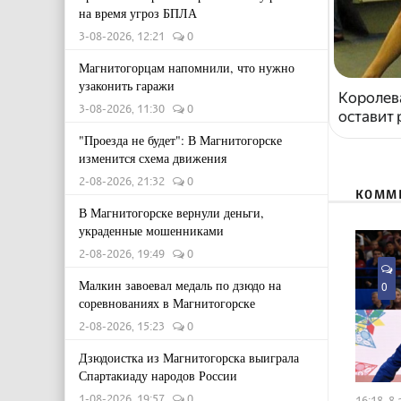
на время угроз БПЛА
3-08-2026, 12:21
0
Магнитогорцам напомнили, что нужно
узаконить гаражи
Королева
3-08-2026, 11:30
0
оставит
"Проезда не будет": В Магнитогорске
изменится схема движения
2-08-2026, 21:32
0
КОММ
В Магнитогорске вернули деньги,
украденные мошенниками
2-08-2026, 19:49
0
Малкин завоевал медаль по дзюдо на
0
соревнованиях в Магнитогорске
2-08-2026, 15:23
0
Дзюдоистка из Магнитогорска выиграла
Спартакиаду народов России
1-08-2026, 19:57
0
16:18, 8