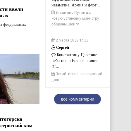
незаметна. Армия и флот...
сти ввели
Владимир Путин дал
огах
новую установку министру
на федеральных
обороны Шойгу
2 марта 2022 13:22
Сергей
Константину Царствие
небесное и Вечная память
!!!...
Погиб, исполняя воинский
долг
все комментарии
итогорска
Всероссийском