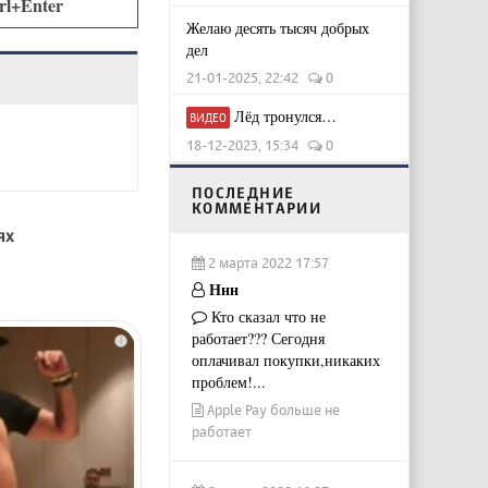
rl+Enter
Желаю десять тысяч добрых
дел
21-01-2025, 22:42
0
Лёд тронулся…
ВИДЕО
18-12-2023, 15:34
0
ПОСЛЕДНИЕ
КОММЕНТАРИИ
ях
2 марта 2022 17:57
Ннн
Кто сказал что не
работает??? Сегодня
i
оплачивал покупки,никаких
проблем!...
Apple Pay больше не
работает