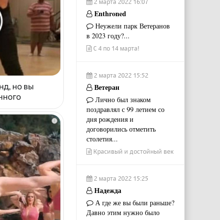
2 марта 2022 16:07
Enthroned
Неужели парк Ветеранов
в 2023 году?...
С 4 по 14 марта!
2 марта 2022 15:52
нд, но вы
Ветеран
енного
Лично был знаком
поздравлял с 99 летием со
дня рождения и
i
договорились отметить
столетия...
Красивый и достойный век
2 марта 2022 15:25
Надежда
А где же вы были раньше?
Давно этим нужно было